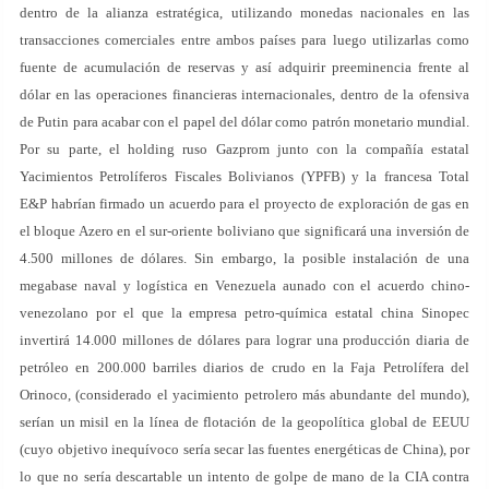
dentro de la alianza estratégica, utilizando monedas nacionales en las
transacciones comerciales entre ambos países para luego utilizarlas como
fuente de acumulación de reservas y así adquirir preeminencia frente al
dólar en las operaciones financieras internacionales, dentro de la ofensiva
de Putin para acabar con el papel del dólar como patrón monetario mundial.
Por su parte, el holding ruso Gazprom junto con la compañía estatal
Yacimientos Petrolíferos Fiscales Bolivianos (YPFB) y la francesa Total
E&P habrían firmado un acuerdo para el proyecto de exploración de gas en
el bloque Azero en el sur-oriente boliviano que significará una inversión de
4.500 millones de dólares. Sin embargo, la posible instalación de una
megabase naval y logística en Venezuela aunado con el acuerdo chino-
venezolano por el que la empresa petro-química estatal china Sinopec
invertirá 14.000 millones de dólares para lograr una producción diaria de
petróleo en 200.000 barriles diarios de crudo en la Faja Petrolífera del
Orinoco, (considerado el yacimiento petrolero más abundante del mundo),
serían un misil en la línea de flotación de la geopolítica global de EEUU
(cuyo objetivo inequívoco sería secar las fuentes energéticas de China), por
lo que no sería descartable un intento de golpe de mano de la CIA contra