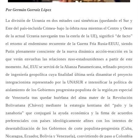
Por Germán Gorraiz López
La división de Ucrania en dos mitades casi simétricas (quedando el Sur y
Este del país-incluida Crimea- bajo la órbita rusa mientras el Centro y Oeste
de la actual Ucrania navegarán tras la estela de la UE), significó “de facto”
el retorno al endemismo recurrente de la Guerra Fría Rusia-EEUU, siendo
Putin plenamente consciente de la nueva dinámica acción-reacción en la
que verán envueltas las relaciones ruso-estadounidenses a partir de este
momento. Así, EUU se servirá de la Alianza Panamericana, refinado proyecto
de ingeniería geopolítca cuya finalidad última sería dinamitar el proyecto
integracionista representado por la UNASUR e intensificar la política de
aislamiento de los Gobiernos progresista-populista de la región,en especial
de Venezuela tras quedar huérfana del alma mater de la Revolución
Bolivariana (Chávez) mediante la estategia kentiana del “palo y la
zanahoria” que conjugará la ayuda económica y la firma de acuerdos
preferenciales con países ideológicamente afines con los intentos de
desestabilización de los Gobiernos de corte populista-progresista (Cuba,
Nicaragua, Ecuador, Bolivia y Venezuela), convirtiendo de paso a Colombia