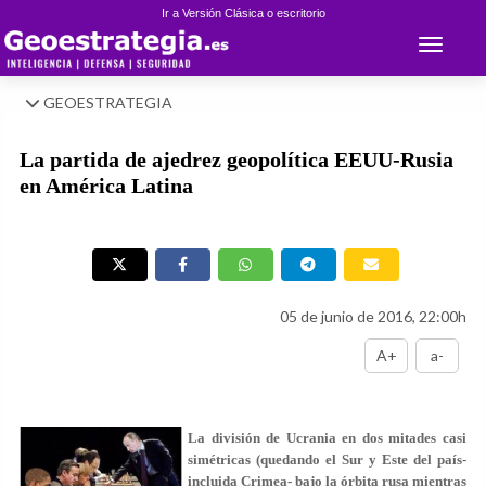
Ir a Versión Clásica o escritorio
Toggle 
GEOESTRATEGIA
La partida de ajedrez geopolítica EEUU-Rusia
en América Latina
05 de junio de 2016, 22:00h
A+
a-
La división de Ucrania en dos mitades casi
simétricas (quedando el Sur y Este del país-
incluida Crimea- bajo la órbita rusa mientras