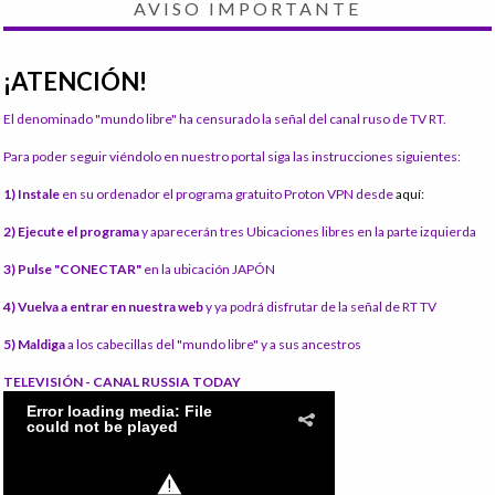
AVISO IMPORTANTE
¡ATENCIÓN!
El denominado "mundo libre" ha censurado la señal del canal ruso de TV RT.
Para poder seguir viéndolo en nuestro portal siga las instrucciones siguientes:
1) Instale
en su ordenador el programa gratuito Proton VPN desde
aquí:
2) Ejecute el programa
y aparecerán tres Ubicaciones libres en la parte izquierda
3) Pulse "CONECTAR"
en la ubicación JAPÓN
4) Vuelva a entrar en nuestra web
y ya podrá disfrutar de la señal de RT TV
5) Maldiga
a los cabecillas del "mundo libre" y a sus ancestros
TELEVISIÓN - CANAL RUSSIA TODAY