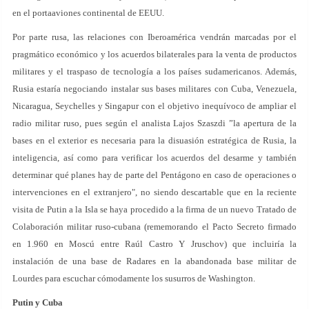
en el portaaviones continental de EEUU.
Por parte rusa, las relaciones con Iberoamérica vendrán marcadas por el
pragmático económico y los acuerdos bilaterales para la venta de productos
militares y el traspaso de tecnología a los países sudamericanos. Además,
Rusia estaría negociando instalar sus bases militares con Cuba, Venezuela,
Nicaragua, Seychelles y Singapur con el objetivo inequívoco de ampliar el
radio militar ruso, pues según el analista Lajos Szaszdi ”la apertura de la
bases en el exterior es necesaria para la disuasión estratégica de Rusia, la
inteligencia, así como para verificar los acuerdos del desarme y también
determinar qué planes hay de parte del Pentágono en caso de operaciones o
intervenciones en el extranjero", no siendo descartable que en la reciente
visita de Putin a la Isla se haya procedido a la firma de un nuevo Tratado de
Colaboración militar ruso-cubana (rememorando el Pacto Secreto firmado
en 1.960 en Moscú entre Raúl Castro Y Jruschov) que incluiría la
instalación de una base de Radares en la abandonada base militar de
Lourdes para escuchar cómodamente los susurros de Washington.
Putin y Cuba