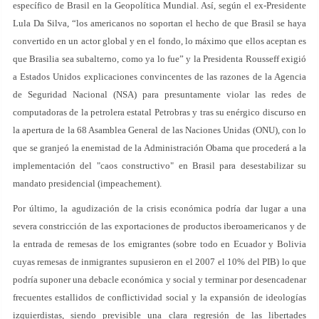
específico de Brasil en la Geopolítica Mundial. Así, según el ex-Presidente
Lula Da Silva, “los americanos no soportan el hecho de que Brasil se haya
convertido en un actor global y en el fondo, lo máximo que ellos aceptan es
que Brasilia sea subalterno, como ya lo fue” y la Presidenta Rousseff exigió
a Estados Unidos explicaciones convincentes de las razones de la Agencia
de Seguridad Nacional (NSA) para presuntamente violar las redes de
computadoras de la petrolera estatal Petrobras y tras su enérgico discurso en
la apertura de la 68 Asamblea General de las Naciones Unidas (ONU), con lo
que se granjeó la enemistad de la Administración Obama que procederá a la
implementación del "caos constructivo" en Brasil para desestabilizar su
mandato presidencial (impeachement).
Por último, la agudización de la crisis económica podría dar lugar a una
severa constricción de las exportaciones de productos iberoamericanos y de
la entrada de remesas de los emigrantes (sobre todo en Ecuador y Bolivia
cuyas remesas de inmigrantes supusieron en el 2007 el 10% del PIB) lo que
podría suponer una debacle económica y social y terminar por desencadenar
frecuentes estallidos de conflictividad social y la expansión de ideologías
izquierdistas, siendo previsible una clara regresión de las libertades