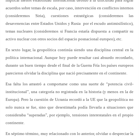
implicar menos estabilidad internacional debido a la dificultad para lograr
acuerdos sobre temas de escala, por caso, intervención en conflictos internos
(consideremos Siria), cuestiones estratégicas (consideremos las
desavenencias entre Estados Unidos y Rusia por el escudo antimisilístico),
temas nucleares (consideremos si Francia estaría dispuesta a compartir su
activo nuclear con otros socios del espacio posnacional europeo), etc.
En sexto lugar, la geopolítica continúa siendo una disciplina central en la
política internacional. Aunque hoy puede resultar casi absurdo recordarlo,
durante un buen tiempo desde el final de la Guerra Fría los países europeos
parecieron olvidar la disciplina que nació precisamente en el continente.
Esa falta los arrastró a comportarse como una suerte de “potencia civil-
institucional”, una categoría no registrada en la historia (y menos en la de
Europa). Pero la cuestión de Ucrania recordó a la UE que la geopolítica no
solo nunca se fue, sino que desestimarla podía llevarla a situaciones que
consideraba “superadas”, por ejemplo, tensiones interestatales en el propio
continente.
En séptimo término, muy relacionado con lo anterior, olvidar o despreciar la