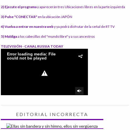
2) Ejecute el programa
y aparecerán tres Ubicaciones libres en la parte izquierda
3) Pulse "CONECTAR"
en la ubicación JAPÓN
4) Vuelva a entrar en nuestra web
y ya podrá disfrutar de la señal de RT TV
5) Maldiga
a los cabecillas del "mundo libre" y a sus ancestros
TELEVISIÓN - CANAL RUSSIA TODAY
EDITORIAL INCORRECTA