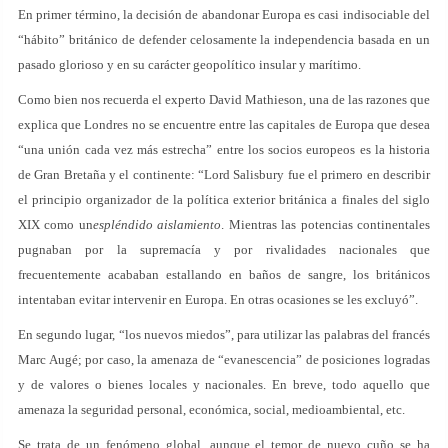
En primer término, la decisión de abandonar Europa es casi indisociable del
“hábito” británico de defender celosamente la independencia basada en un
pasado glorioso y en su carácter geopolítico insular y marítimo.
Como bien nos recuerda el experto David Mathieson, una de las razones que
explica que Londres no se encuentre entre las capitales de Europa que desea
“una unión cada vez más estrecha” entre los socios europeos es la historia
de Gran Bretaña y el continente: “Lord Salisbury fue el primero en describir
el principio organizador de la política exterior británica a finales del siglo
XIX como un
espléndido aislamiento
. Mientras las potencias continentales
pugnaban por la supremacía y por rivalidades nacionales que
frecuentemente acababan estallando en baños de sangre, los británicos
intentaban evitar intervenir en Europa. En otras ocasiones se les excluyó”.
En segundo lugar, “los nuevos miedos”, para utilizar las palabras del francés
Marc Augé; por caso, la amenaza de “evanescencia” de posiciones logradas
y de valores o bienes locales y nacionales. En breve, todo aquello que
amenaza la seguridad personal, económica, social, medioambiental, etc.
Se trata de un fenómeno global, aunque el temor de nuevo cuño se ha