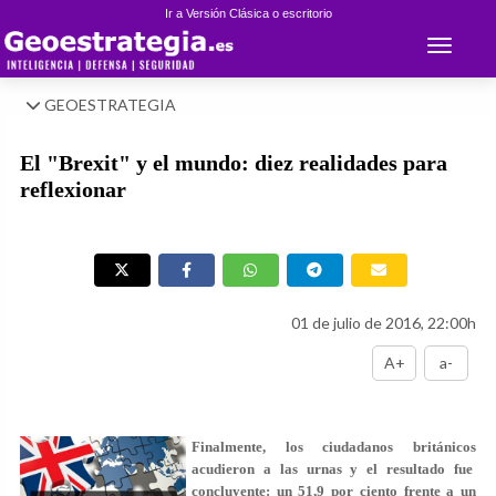
Ir a Versión Clásica o escritorio
Toggle 
GEOESTRATEGIA
El "Brexit" y el mundo: diez realidades para
reflexionar
01 de julio de 2016, 22:00h
A+
a-
Finalmente, los ciudadanos británicos
acudieron a las urnas y el resultado fue
concluyente: un 51,9 por ciento frente a un