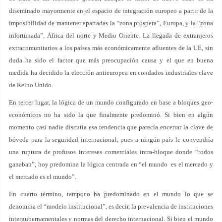
diseminado mayormente en el espacio de integración europeo a partir de la
imposibilidad de mantener apartadas la “zona próspera”, Europa, y la “zona
infortunada”, África del norte y Medio Oriente. La llegada de extranjeros
extracomunitarios a los países más económicamente afluentes de la UE, sin
duda ha sido el factor que más preocupación causa y el que en buena
medida ha decidido la elección antieuropea en condados industriales clave
de Reino Unido.
En tercer lugar, la lógica de un mundo configurado en base a bloques geo-
económicos no ha sido la que finalmente predominó. Si bien en algún
momento casi nadie discutía esa tendencia que parecía encerrar la clave de
bóveda para la seguridad internacional, pues a ningún país le convendría
una ruptura de profusos intereses comerciales intra-bloque donde “todos
ganaban”, hoy predomina la lógica centrada en “el mundo es el mercado y
el mercado es el mundo”.
En cuarto término, tampoco ha predominado en el mundo lo que se
denomina el “modelo institucional”, es decir, la prevalencia de instituciones
intergubernamentales y normas del derecho internacional. Si bien el mundo