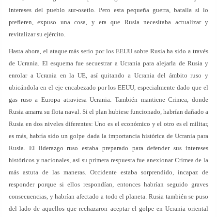
intereses del pueblo sur-osetio. Pero esta pequeña guerra, batalla si lo
prefieren, expuso una cosa, y era que Rusia necesitaba actualizar y
revitalizar su ejército.
Hasta ahora, el ataque más serio por los EEUU sobre Rusia ha sido a través
de Ucrania. El esquema fue secuestrar a Ucrania para alejarla de Rusia y
enrolar a Ucrania en la UE, así quitando a Ucrania del ámbito ruso y
ubicándola en el eje encabezado por los EEUU, especialmente dado que el
gas ruso a Europa atraviesa Ucrania. También mantiene Crimea, donde
Rusia amarra su flota naval. Si el plan hubiese funcionado, habrían dañado a
Rusia en dos niveles diferentes: Uno es el económico y el otro es el militar,
es más, habría sido un golpe dada la importancia histórica de Ucrania para
Rusia. El liderazgo ruso estaba preparado para defender sus intereses
históricos y nacionales, así su primera respuesta fue anexionar Crimea de la
más astuta de las maneras. Occidente estaba sorprendido, incapaz de
responder porque si ellos respondían, entonces habrían seguido graves
consecuencias, y habrían afectado a todo el planeta. Rusia también se puso
del lado de aquellos que rechazaron aceptar el golpe en Ucrania oriental