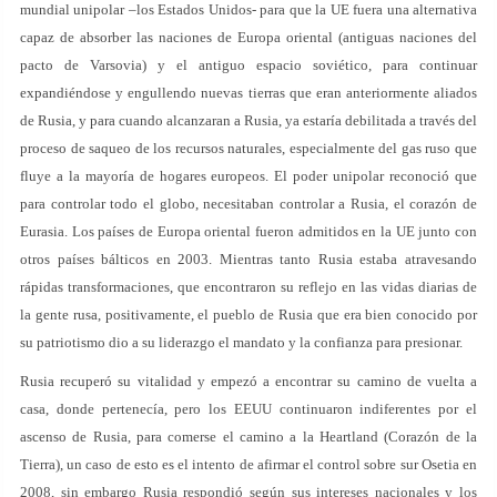
mundial unipolar –los Estados Unidos- para que la UE fuera una alternativa
capaz de absorber las naciones de Europa oriental (antiguas naciones del
pacto de Varsovia) y el antiguo espacio soviético, para continuar
expandiéndose y engullendo nuevas tierras que eran anteriormente aliados
de Rusia, y para cuando alcanzaran a Rusia, ya estaría debilitada a través del
proceso de saqueo de los recursos naturales, especialmente del gas ruso que
fluye a la mayoría de hogares europeos. El poder unipolar reconoció que
para controlar todo el globo, necesitaban controlar a Rusia, el corazón de
Eurasia. Los países de Europa oriental fueron admitidos en la UE junto con
otros países bálticos en 2003. Mientras tanto Rusia estaba atravesando
rápidas transformaciones, que encontraron su reflejo en las vidas diarias de
la gente rusa, positivamente, el pueblo de Rusia que era bien conocido por
su patriotismo dio a su liderazgo el mandato y la confianza para presionar.
Rusia recuperó su vitalidad y empezó a encontrar su camino de vuelta a
casa, donde pertenecía, pero los EEUU continuaron indiferentes por el
ascenso de Rusia, para comerse el camino a la Heartland (Corazón de la
Tierra), un caso de esto es el intento de afirmar el control sobre sur Osetia en
2008, sin embargo Rusia respondió según sus intereses nacionales y los