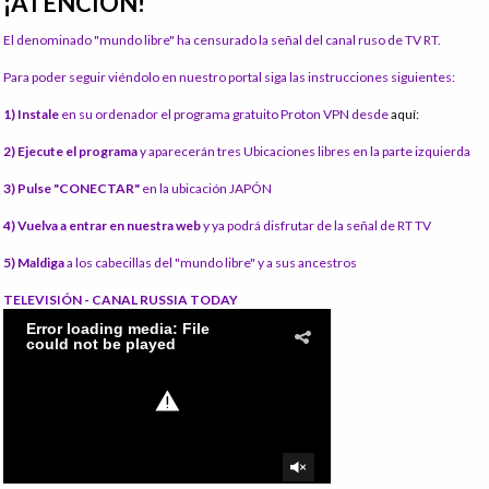
¡ATENCIÓN!
El denominado "mundo libre" ha censurado la señal del canal ruso de TV RT.
Para poder seguir viéndolo en nuestro portal siga las instrucciones siguientes:
1) Instale
en su ordenador el programa gratuito Proton VPN desde
aquí:
2) Ejecute el programa
y aparecerán tres Ubicaciones libres en la parte izquierda
3) Pulse "CONECTAR"
en la ubicación JAPÓN
4) Vuelva a entrar en nuestra web
y ya podrá disfrutar de la señal de RT TV
5) Maldiga
a los cabecillas del "mundo libre" y a sus ancestros
TELEVISIÓN - CANAL RUSSIA TODAY