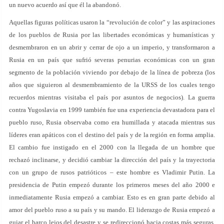
un nuevo acuerdo así que él la abandonó.
Aquellas figuras políticas usaron la “revolución de color” y las aspiraciones
de los pueblos de Rusia por las libertades económicas y humanísticas y
desmembraron en un abrir y cerrar de ojo a un imperio, y transformaron a
Rusia en un país que sufrió severas penurias económicas con un gran
segmento de la población viviendo por debajo de la línea de pobreza (los
años que siguieron al desmembramiento de la URSS de los cuales tengo
recuerdos mientras visitaba el país por asuntos de negocios). La guerra
contra Yugoslavia en 1999 también fue una experiencia devastadora para el
pueblo ruso, Rusia observaba como era humillada y atacada mientras sus
líderes eran apáticos con el destino del país y de la región en forma amplia.
El cambio fue instigado en el 2000 con la llegada de un hombre que
rechazó inclinarse, y decidió cambiar la dirección del país y la trayectoria
con un grupo de rusos patrióticos – este hombre es Vladimir Putin. La
presidencia de Putin empezó durante los primeros meses del año 2000 e
inmediatamente Rusia empezó a cambiar. Esto es en gran parte debido al
amor del pueblo ruso a su país y su mando. El liderazgo de Rusia empezó a
guiar el barco lejos del desastre y se redireccionó hacia costas más seguras,