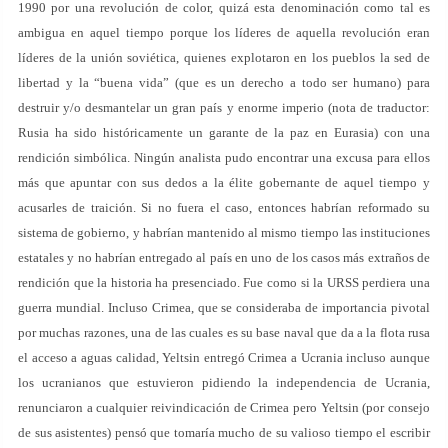
1990 por una revolución de color, quizá esta denominación como tal es
ambigua en aquel tiempo porque los líderes de aquella revolución eran
líderes de la unión soviética, quienes explotaron en los pueblos la sed de
libertad y la “buena vida” (que es un derecho a todo ser humano) para
destruir y/o desmantelar un gran país y enorme imperio (nota de traductor:
Rusia ha sido históricamente un garante de la paz en Eurasia) con una
rendición simbólica. Ningún analista pudo encontrar una excusa para ellos
más que apuntar con sus dedos a la élite gobernante de aquel tiempo y
acusarles de traición. Si no fuera el caso, entonces habrían reformado su
sistema de gobierno, y habrían mantenido al mismo tiempo las instituciones
estatales y no habrían entregado al país en uno de los casos más extraños de
rendición que la historia ha presenciado. Fue como si la URSS perdiera una
guerra mundial. Incluso Crimea, que se consideraba de importancia pivotal
por muchas razones, una de las cuales es su base naval que da a la flota rusa
el acceso a aguas calidad, Yeltsin entregó Crimea a Ucrania incluso aunque
los ucranianos que estuvieron pidiendo la independencia de Ucrania,
renunciaron a cualquier reivindicación de Crimea pero Yeltsin (por consejo
de sus asistentes) pensó que tomaría mucho de su valioso tiempo el escribir