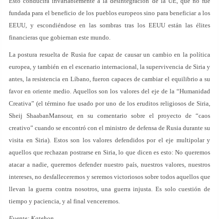
Esto conducirá invariablemente a la desintegración de la UE, que no fue
fundada para el beneficio de los pueblos europeos sino para beneficiar a los
EEUU, y escondiéndose en las sombras tras los EEUU están las élites
financieras que gobiernan este mundo.
La postura resuelta de Rusia fue capaz de causar un cambio en la política
europea, y también en el escenario internacional, la supervivencia de Siria y
antes, la resistencia en Líbano, fueron capaces de cambiar el equilibrio a su
favor en oriente medio. Aquellos son los valores del eje de la “Humanidad
Creativa” (el término fue usado por uno de los eruditos religiosos de Siria,
Sheij ShaabanMansour, en su comentario sobre el proyecto de “caos
creativo” cuando se encontró con el ministro de defensa de Rusia durante su
visita en Siria). Estos son los valores defendidos por el eje multipolar y
aquellos que rechazan postrarse en Siria, lo que dicen es esto: No queremos
atacar a nadie, queremos defender nuestro país, nuestros valores, nuestros
intereses, no desfalleceremos y seremos victoriosos sobre todos aquellos que
llevan la guerra contra nosotros, una guerra injusta. Es solo cuestión de
tiempo y paciencia, y al final venceremos.
Fuente: Katehon