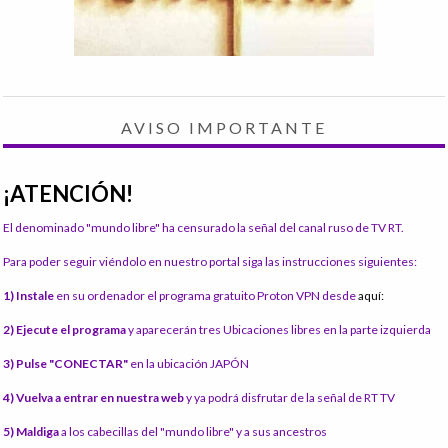
AVISO IMPORTANTE
¡ATENCIÓN!
El denominado "mundo libre" ha censurado la señal del canal ruso de TV RT.
Para poder seguir viéndolo en nuestro portal siga las instrucciones siguientes:
1) Instale
en su ordenador el programa gratuito Proton VPN desde
aquí:
2) Ejecute el programa
y aparecerán tres Ubicaciones libres en la parte izquierda
3) Pulse "CONECTAR"
en la ubicación JAPÓN
4) Vuelva a entrar en nuestra web
y ya podrá disfrutar de la señal de RT TV
5) Maldiga
a los cabecillas del "mundo libre" y a sus ancestros