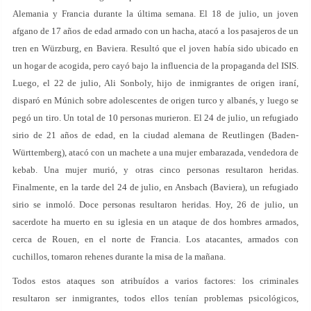
Alemania y Francia durante la última semana. El 18 de julio, un joven
afgano de 17 años de edad armado con un hacha, atacó a los pasajeros de un
tren en Würzburg, en Baviera. Resultó que el joven había sido ubicado en
un hogar de acogida, pero cayó bajo la influencia de la propaganda del ISIS.
Luego, el 22 de julio, Ali Sonboly, hijo de inmigrantes de origen iraní,
disparó en Múnich sobre adolescentes de origen turco y albanés, y luego se
pegó un tiro. Un total de 10 personas murieron. El 24 de julio, un refugiado
sirio de 21 años de edad, en la ciudad alemana de Reutlingen (Baden-
Württemberg), atacó con un machete a una mujer embarazada, vendedora de
kebab. Una mujer murió, y otras cinco personas resultaron heridas.
Finalmente, en la tarde del 24 de julio, en Ansbach (Baviera), un refugiado
sirio se inmoló. Doce personas resultaron heridas. Hoy, 26 de julio, un
sacerdote ha muerto en su iglesia en un ataque de dos hombres armados,
cerca de Rouen, en el norte de Francia. Los atacantes, armados con
cuchillos, tomaron rehenes durante la misa de la mañana.
Todos estos ataques son atribuídos a varios factores: los criminales
resultaron ser inmigrantes, todos ellos tenían problemas psicológicos,