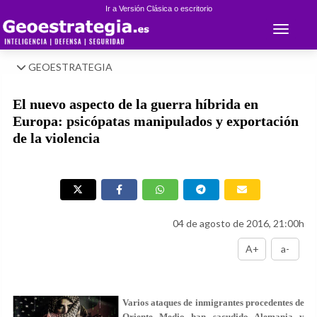
Ir a Versión Clásica o escritorio
Toggle 
GEOESTRATEGIA
El nuevo aspecto de la guerra híbrida en
Europa: psicópatas manipulados y exportación
de la violencia
04 de agosto de 2016, 21:00h
A+
a-
Varios ataques de inmigrantes procedentes de
Oriente Medio han sacudido Alemania y