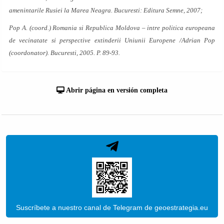
amenintarile Rusiei la Marea Neagra. Bucuresti: Editura Semne, 2007;
Pop A. (coord.) Romania si Republica Moldova – intre politica europeana
de vecinatate si perspective extinderii Uniunii Europene /Adrian Pop
(coordonator). Bucuresti, 2005. P. 89-93.
Abrir página en versión completa
Suscríbete a nuestro canal de Telegram de geoestrategia.eu