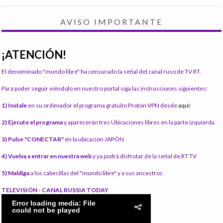
AVISO IMPORTANTE
¡ATENCIÓN!
El denominado "mundo libre" ha censurado la señal del canal ruso de TV RT.
Para poder seguir viéndolo en nuestro portal siga las instrucciones siguientes:
1) Instale
en su ordenador el programa gratuito Proton VPN desde
aquí:
2) Ejecute el programa
y aparecerán tres Ubicaciones libres en la parte izquierda
3) Pulse "CONECTAR"
en la ubicación JAPÓN
4) Vuelva a entrar en nuestra web
y ya podrá disfrutar de la señal de RT TV
5) Maldiga
a los cabecillas del "mundo libre" y a sus ancestros
TELEVISIÓN - CANAL RUSSIA TODAY