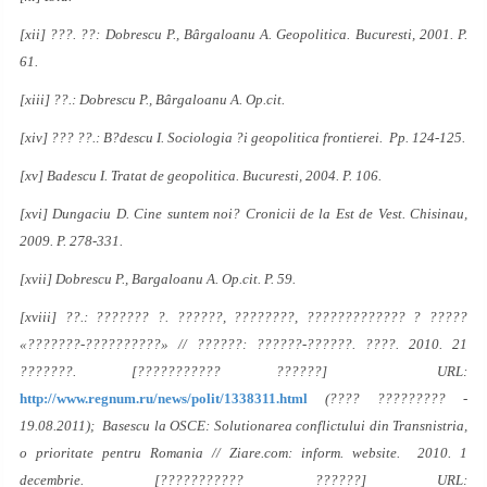
[xii] ???. ??: Dobrescu P., Bârgaloanu A. Geopolitica. Bucuresti, 2001. P.
61.
[xiii] ??.: Dobrescu P., Bârgaloanu A. Op.cit.
[xiv] ??? ??.: B?descu I. Sociologia ?i geopolitica frontierei. Pp. 124-125.
[xv] Badescu I. Tratat de geopolitica. Bucuresti, 2004. P. 106.
[xvi] Dungaciu D. Cine suntem noi? Cronicii de la Est de Vest. Chisinau,
2009. P. 278-331.
[xvii] Dobrescu P., Bargaloanu A. Op.cit. P. 59.
[xviii] ??.: ??????? ?. ??????, ????????, ????????????? ? ?????
«???????-??????????» // ??????: ??????-??????. ????. 2010. 21
???????. [??????????? ??????] URL:
http://www.regnum.ru/news/polit/1338311.html
(???? ????????? -
19.08.2011); Basescu la OSCE: Solutionarea conflictului din Transnistria,
o prioritate pentru Romania // Ziare.com: inform. website. 2010. 1
decembrie. [??????????? ??????] URL: