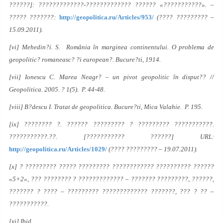
??????]: ?????????????-????????????? ?????? «???????????». –
????? ???????:
http://geopolitica.ru/Articles/953/
(???? ????????? –
15.09.2011).
[vi] Mehedin?i. S. România în marginea continentului. O problema de
geopolitic? romaneasc? ?i european?. Bucure?ti, 1914.
[vii] Ionescu C. Marea Neagr? – un pivot geopolitic în disput?? //
Geopolitica. 2005. ? 1(5). P. 44-48.
[viii] B?descu I. Tratat de geopolitica. Bucure?ti, Mica Valahie. P. 195.
[ix] ???????? ?. ?????? ????????? ? ????????? ???????????.
???????????.??. [??????????? ??????] URL:
http://geopolitica.ru/Articles/1029/
(???? ????????? – 19.07.2011).
[x] ? ????????? ????? ????????? ???????????? ?????????? ??????
«5+2», ??? ???????? ? ????????????? – ??????? ?????????, ??????,
??????? ? ???? – ????????? ????????????? ???????, ??? ? ?? –
???????????.
[xi] Ibid.