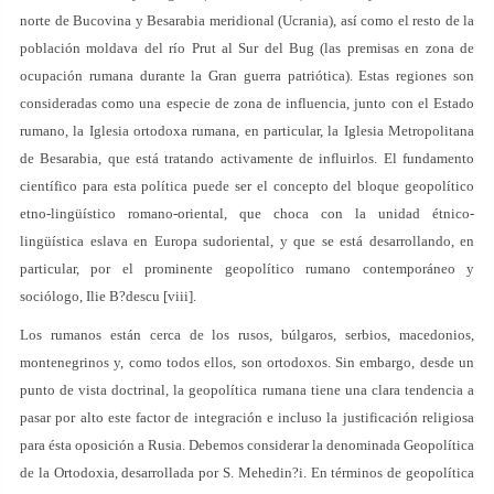
norte de Bucovina y Besarabia meridional (Ucrania), así como el resto de la
población moldava del río Prut al Sur del Bug (las premisas en zona de
ocupación rumana durante la Gran guerra patriótica). Estas regiones son
consideradas como una especie de zona de influencia, junto con el Estado
rumano, la Iglesia ortodoxa rumana, en particular, la Iglesia Metropolitana
de Besarabia, que está tratando activamente de influirlos. El fundamento
científico para esta política puede ser el concepto del bloque geopolítico
etno-lingüístico romano-oriental, que choca con la unidad étnico-
lingüística eslava en Europa sudoriental, y que se está desarrollando, en
particular, por el prominente geopolítico rumano contemporáneo y
sociólogo, Ilie B?descu [viii].
Los rumanos están cerca de los rusos, búlgaros, serbios, macedonios,
montenegrinos y, como todos ellos, son ortodoxos. Sin embargo, desde un
punto de vista doctrinal, la geopolítica rumana tiene una clara tendencia a
pasar por alto este factor de integración e incluso la justificación religiosa
para ésta oposición a Rusia. Debemos considerar la denominada Geopolítica
de la Ortodoxia, desarrollada por S. Mehedin?i. En términos de geopolítica