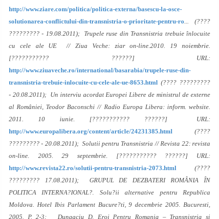
http://www.ziare.com/politica/politica-externa/basescu-la-osce-
solutionarea-conflictului-din-transnistria-o-prioritate-pentru-ro
... (????
????????? - 19.08.2011); Trupele ruse din Transnistria trebuie înlocuite
cu cele ale UE // Ziua Veche: ziar on-line.2010. 19 noiembrie.
[??????????? ??????] URL:
http://www.ziuaveche.ro/international/basarabia/trupele-ruse-din-
transnistria-trebuie-inlocuite-cu-cele-ale-ue-8653.html
(???? ?????????
- 20.08.2011); Un interviu acordat Europei Libere de ministrul de externe
al României, Teodor Baconschi // Radio Europa Libera: inform. website.
2011. 10 iunie. [??????????? ??????] URL:
http://www.europalibera.org/content/article/24231385.html
(????
????????? - 20.08.2011); Solutii pentru Transnistria // Revista 22: revista
on-line. 2005. 29 septembrie. [??????????? ??????] URL:
http://www.revista22.ro/solutii-pentru-transnistria-2073.html
(????
????????? 17.08.2011); GRUPUL DE DEZBATERI ROMÂNIA ÎN
POLITICA INTERNA?IONAL?. Solu?ii alternative pentru Republica
Moldova. Hotel Ibis Parlament Bucure?ti, 9 decembrie 2005. Bucuresti,
2005. P. 2-3; Dungaciu D. Eroi Pentru Romania – Transnistria si