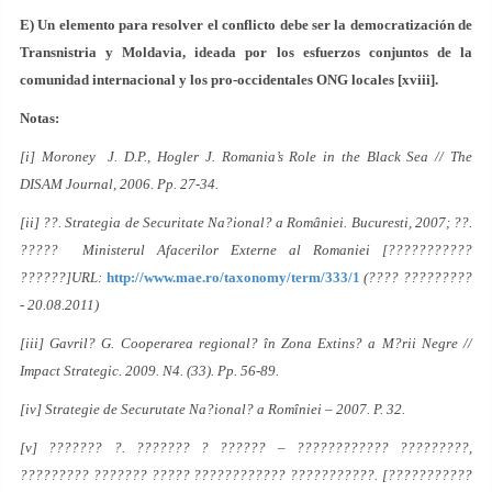
E) Un elemento para resolver el conflicto debe ser la democratización de
Transnistria y Moldavia, ideada por los esfuerzos conjuntos de la
comunidad internacional y los pro-occidentales ONG locales [xviii].
Notas:
[i] Moroney J. D.P., Hogler J. Romania’s Role in the Black Sea // The
DISAM Journal, 2006. Pp. 27-34.
[ii] ??. Strategia de Securitate Na?ional? a României. Bucuresti, 2007; ??.
????? Ministerul Afacerilor Externe al Romaniei [???????????
??????]URL:
http://www.mae.ro/taxonomy/term/333/1
(???? ?????????
- 20.08.2011)
[iii] Gavril? G. Cooperarea regional? în Zona Extins? a M?rii Negre //
Impact Strategic. 2009. N4. (33). Pp. 56-89.
[iv] Strategie de Securutate Na?ional? a Romîniei – 2007. P. 32.
[v] ??????? ?. ??????? ? ?????? – ???????????? ?????????,
????????? ??????? ????? ???????????? ???????????. [???????????