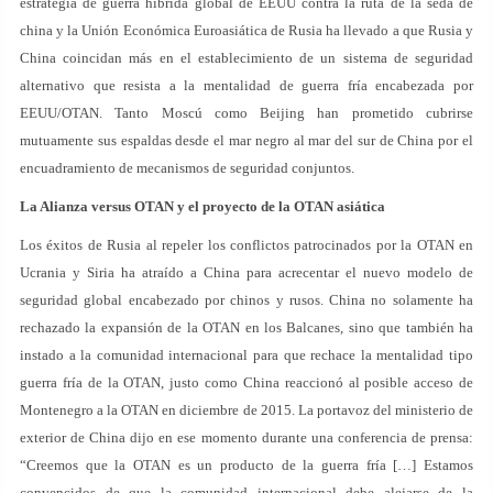
estrategia de guerra híbrida global de EEUU contra la ruta de la seda de
china y la Unión Económica Euroasiática de Rusia ha llevado a que Rusia y
China coincidan más en el establecimiento de un sistema de seguridad
alternativo que resista a la mentalidad de guerra fría encabezada por
EEUU/OTAN. Tanto Moscú como Beijing han prometido cubrirse
mutuamente sus espaldas desde el mar negro al mar del sur de China por el
encuadramiento de mecanismos de seguridad conjuntos.
La Alianza versus OTAN y el proyecto de la OTAN asiática
Los éxitos de Rusia al repeler los conflictos patrocinados por la OTAN en
Ucrania y Siria ha atraído a China para acrecentar el nuevo modelo de
seguridad global encabezado por chinos y rusos. China no solamente ha
rechazado la expansión de la OTAN en los Balcanes, sino que también ha
instado a la comunidad internacional para que rechace la mentalidad tipo
guerra fría de la OTAN, justo como China reaccionó al posible acceso de
Montenegro a la OTAN en diciembre de 2015. La portavoz del ministerio de
exterior de China dijo en ese momento durante una conferencia de prensa:
“Creemos que la OTAN es un producto de la guerra fría […] Estamos
convencidos de que la comunidad internacional debe alejarse de la