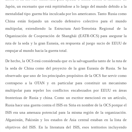
Japón, un escenario que está repitiéndose a lo largo del mundo debido a la
mentalidad tipo guerra fría inculcada por los americanos. Tanto Rusia como
China están forjando un escudo defensivo colectivo para el mundo
multipolar, extendiendo la Estructura Anti-Terrorista Regional de la
Organización de Cooperación de Shanghái (EATR-OCS) para asegurar la
ruta de la seda y la gran Eurasia, en respuesta al juego sucio de EEUU de
empujar al mundo hacia la guerra total.
De hecho, la OCS está considerada que es la salvaguardia tanto de la ruta de
la seda de China como del proyecto de la gran Eurasia de Rusia. Se ha
observado que uno de los principales propósitos de la OCS fue servir como
contrapeso a la OTAN y en particular para constituir un mecanismo
multipolar para repeler los conflictos encabezados por EEUU en áreas
fronterizas de Rusia y china. Como un escritor mencionó en un artículo,
Rusia hace una guerra contra el ISIS en Siria en nombre de la OCS porque el
ISIS era una amenaza potencial para la misma región de la organización.
Afganistán, Pakistán y los estados de Asia central estaban en la lista de
objetivos del ISIS. En la literatura del ISIS, esos territorios incluyendo