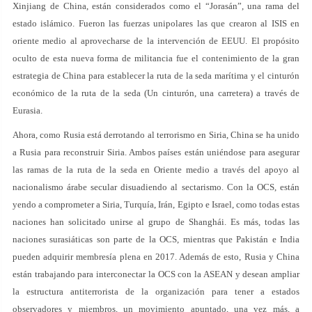
Xinjiang de China, están considerados como el “Jorasán”, una rama del
estado islámico. Fueron las fuerzas unipolares las que crearon al ISIS en
oriente medio al aprovecharse de la intervención de EEUU. El propósito
oculto de esta nueva forma de militancia fue el contenimiento de la gran
estrategia de China para establecer la ruta de la seda marítima y el cinturón
económico de la ruta de la seda (Un cinturón, una carretera) a través de
Eurasia.
Ahora, como Rusia está derrotando al terrorismo en Siria, China se ha unido
a Rusia para reconstruir Siria. Ambos países están uniéndose para asegurar
las ramas de la ruta de la seda en Oriente medio a través del apoyo al
nacionalismo árabe secular disuadiendo al sectarismo. Con la OCS, están
yendo a comprometer a Siria, Turquía, Irán, Egipto e Israel, como todas estas
naciones han solicitado unirse al grupo de Shanghái. Es más, todas las
naciones surasiáticas son parte de la OCS, mientras que Pakistán e India
pueden adquirir membresía plena en 2017. Además de esto, Rusia y China
están trabajando para interconectar la OCS con la ASEAN y desean ampliar
la estructura antiterrorista de la organización para tener a estados
observadores y miembros, un movimiento apuntado, una vez más, a