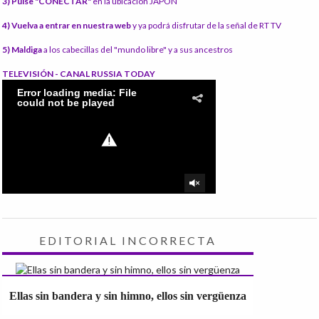
3) Pulse "CONECTAR"
en la ubicación JAPÓN
4) Vuelva a entrar en nuestra web
y ya podrá disfrutar de la señal de RT TV
5) Maldiga
a los cabecillas del "mundo libre" y a sus ancestros
TELEVISIÓN - CANAL RUSSIA TODAY
EDITORIAL INCORRECTA
Ellas sin bandera y sin himno, ellos sin vergüenza