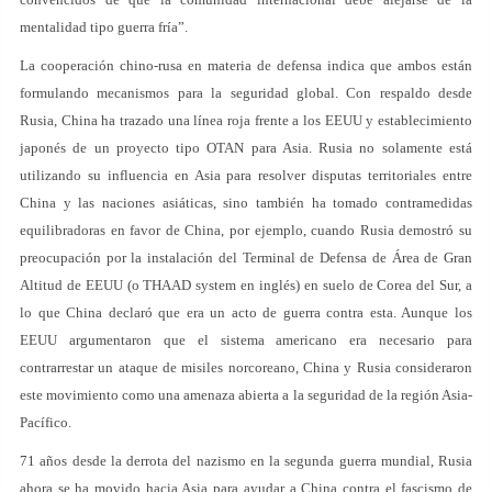
mentalidad tipo guerra fría”.
La cooperación chino-rusa en materia de defensa indica que ambos están
formulando mecanismos para la seguridad global. Con respaldo desde
Rusia, China ha trazado una línea roja frente a los EEUU y establecimiento
japonés de un proyecto tipo OTAN para Asia. Rusia no solamente está
utilizando su influencia en Asia para resolver disputas territoriales entre
China y las naciones asiáticas, sino también ha tomado contramedidas
equilibradoras en favor de China, por ejemplo, cuando Rusia demostró su
preocupación por la instalación del Terminal de Defensa de Área de Gran
Altitud de EEUU (o THAAD system en inglés) en suelo de Corea del Sur, a
lo que China declaró que era un acto de guerra contra esta. Aunque los
EEUU argumentaron que el sistema americano era necesario para
contrarrestar un ataque de misiles norcoreano, China y Rusia consideraron
este movimiento como una amenaza abierta a la seguridad de la región Asia-
Pacífico.
71 años desde la derrota del nazismo en la segunda guerra mundial, Rusia
ahora se ha movido hacia Asia para ayudar a China contra el fascismo de