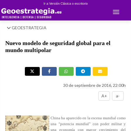
Ir a Versión Clásica o escritorio
Toggle 
GEOESTRATEGIA
Nuevo modelo de seguridad global para el
mundo multipolar
30 de septiembre de 2016, 22:00h
A+
a-
China ha aparecido en la escena mundial como
una “potencia mundial” con poder militar y
una economía con mayor crecimiento del