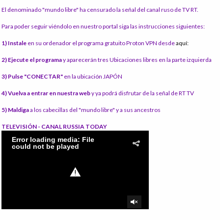
El denominado "mundo libre" ha censurado la señal del canal ruso de TV RT.
Para poder seguir viéndolo en nuestro portal siga las instrucciones siguientes:
1) Instale
en su ordenador el programa gratuito Proton VPN desde
aquí:
2) Ejecute el programa
y aparecerán tres Ubicaciones libres en la parte izquierda
3) Pulse "CONECTAR"
en la ubicación JAPÓN
4) Vuelva a entrar en nuestra web
y ya podrá disfrutar de la señal de RT TV
5) Maldiga
a los cabecillas del "mundo libre" y a sus ancestros
TELEVISIÓN - CANAL RUSSIA TODAY