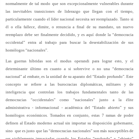
normalmente de tal modo que son excepcionalmente vulnerables durante
las inevitables transiciones de liderazgo que llegan con el tiempo,
particularmente cuando el líder nacional necesita ser reemplazado. Tanto si
él o ella fallece, dimite, o renuncia a final de su mandato, un nuevo
reemplazo debe ser finalmente decidido, y es aquí donde la “democracia
occidental” entra al trabajo para buscar la desestabilización de sus
homólogos “nacionales”.
Las guerras híbridas son el modus operandi para lograr esto, y el
determinante último en cuanto a si sobrevive o no una “democracia
nacional” al embate, es la unidad de su aparato del “Estado profundo”. Este
concepto se refiere a las burocracias diplomáticas, militares y de
inteligencia que controlan los trabajos fundamentales tanto de las
democracias “occidentales” como “nacionales” junto a la élite
administrativa - informacional - académica del “Estado abierto” y sus
homólogos económicos. Tomados en conjunto, estas 7 ramas de poder
definen al Estado moderno actual sin importar su disposición gobernante,
sino que es justo que las “democracias nacionales” son más susceptibles de
ser visiblemente impactadas cuando los Estados “profundo” y “abierto”