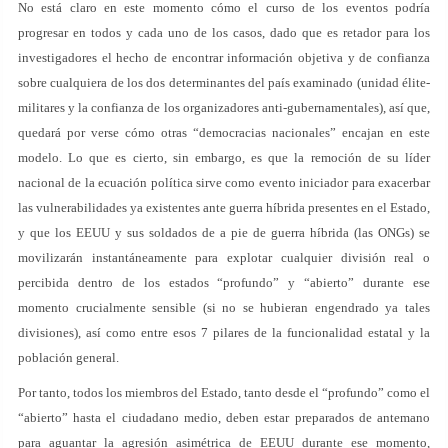
No está claro en este momento cómo el curso de los eventos podría
progresar en todos y cada uno de los casos, dado que es retador para los
investigadores el hecho de encontrar información objetiva y de confianza
sobre cualquiera de los dos determinantes del país examinado (unidad élite-
militares y la confianza de los organizadores anti-gubernamentales), así que,
quedará por verse cómo otras “democracias nacionales” encajan en este
modelo. Lo que es cierto, sin embargo, es que la remoción de su líder
nacional de la ecuación política sirve como evento iniciador para exacerbar
las vulnerabilidades ya existentes ante guerra híbrida presentes en el Estado,
y que los EEUU y sus soldados de a pie de guerra híbrida (las ONGs) se
movilizarán instantáneamente para explotar cualquier división real o
percibida dentro de los estados “profundo” y “abierto” durante ese
momento crucialmente sensible (si no se hubieran engendrado ya tales
divisiones), así como entre esos 7 pilares de la funcionalidad estatal y la
población general.
Por tanto, todos los miembros del Estado, tanto desde el “profundo” como el
“abierto” hasta el ciudadano medio, deben estar preparados de antemano
para aguantar la agresión asimétrica de EEUU durante ese momento,