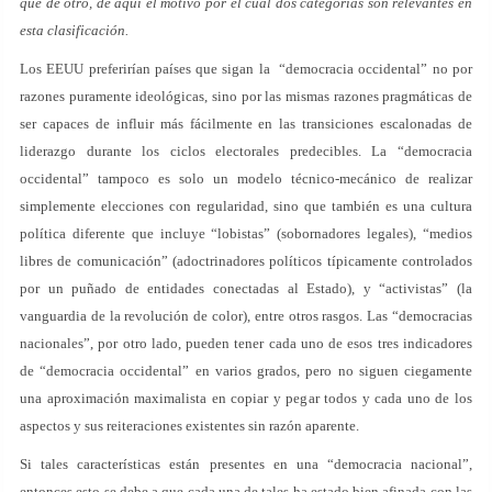
que de otro, de aquí el motivo por el cual dos categorías son relevantes en
esta clasificación.
Los EEUU preferirían países que sigan la “democracia occidental” no por
razones puramente ideológicas, sino por las mismas razones pragmáticas de
ser capaces de influir más fácilmente en las transiciones escalonadas de
liderazgo durante los ciclos electorales predecibles. La “democracia
occidental” tampoco es solo un modelo técnico-mecánico de realizar
simplemente elecciones con regularidad, sino que también es una cultura
política diferente que incluye “lobistas” (sobornadores legales), “medios
libres de comunicación” (adoctrinadores políticos típicamente controlados
por un puñado de entidades conectadas al Estado), y “activistas” (la
vanguardia de la revolución de color), entre otros rasgos. Las “democracias
nacionales”, por otro lado, pueden tener cada uno de esos tres indicadores
de “democracia occidental” en varios grados, pero no siguen ciegamente
una aproximación maximalista en copiar y pegar todos y cada uno de los
aspectos y sus reiteraciones existentes sin razón aparente.
Si tales características están presentes en una “democracia nacional”,
entonces esto se debe a que cada una de tales ha estado bien afinada con las