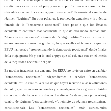
condiciones específicas del país, y no se importó como una aproximación
sistemática convertida en arma, que provoca periódicamente el cambio de
régimen “legítimo”. En otras palabras, la promoción extranjera y la práctica
forzada de la “democracia occidental” hace posible que los Estados
occidentales controlen más fácilmente lo que de otro modo habrían sido
“democracias nacionales” a través del “código político” específico escrito
en sus nuevos sistemas de gobierno, lo que explica el fervor con que los
EEUU han estado “promocionando la democracia (occidental) desde finales
de la vieja guerra fría y por lo cual arguye que tal esfuerzo está en el interés
de la “seguridad nacional” del país.
En muchas instancias, sin embargo, los EEUU no tuvieron éxito en cambiar
“democracias nacionales” independientes a serviles “democracias
occidentales”, lo cual es la causa de que hayan recurrido a las revoluciones
de color, guerras no convencionales y su amalgamación en guerras híbridas
como medio de forzar en sus rivales: La alteración de régimen (concesión),
cambio de régimen (derrocamiento), y/o reinicio de régimen (revisionismo
constitucional). Las “democracias nacionales” están estructuradas