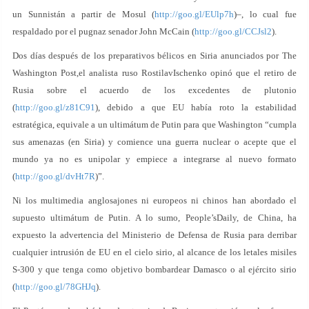
un Sunnistán a partir de Mosul (
http://goo.gl/EUlp7h
)–, lo cual fue
respaldado por el pugnaz senador John McCain (
http://goo.gl/CCJsl2
).
Dos días después de los preparativos bélicos en Siria anunciados por The
Washington Post,el analista ruso RostilavIschenko opinó que el retiro de
Rusia sobre el acuerdo de los excedentes de plutonio
(
http://goo.gl/z81C91
), debido a que EU había roto la estabilidad
estratégica, equivale a un ultimátum de Putin para que Washington “cumpla
sus amenazas (en Siria) y comience una guerra nuclear o acepte que el
mundo ya no es unipolar y empiece a integrarse al nuevo formato
(
http://goo.gl/dvHt7R
)”.
Ni los multimedia anglosajones ni europeos ni chinos han abordado el
supuesto ultimátum de Putin. A lo sumo, People’sDaily, de China, ha
expuesto la advertencia del Ministerio de Defensa de Rusia para derribar
cualquier intrusión de EU en el cielo sirio, al alcance de los letales misiles
S-300 y que tenga como objetivo bombardear Damasco o al ejército sirio
(
http://goo.gl/78GHJq
).