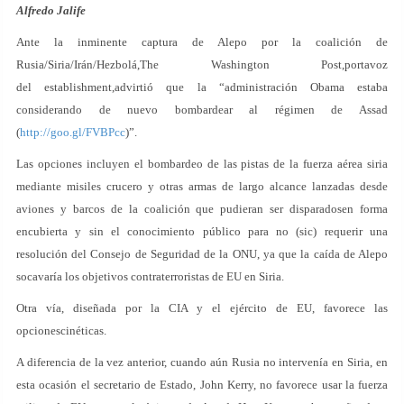
Alfredo Jalife
Ante la inminente captura de Alepo por la coalición de
Rusia/Siria/Irán/Hezbolá,The Washington Post,portavoz
del establishment,advirtió que la “administración Obama estaba
considerando de nuevo bombardear al régimen de Assad
(
http://goo.gl/FVBPcc
)”.
Las opciones incluyen el bombardeo de las pistas de la fuerza aérea siria
mediante misiles crucero y otras armas de largo alcance lanzadas desde
aviones y barcos de la coalición que pudieran ser disparadosen forma
encubierta y sin el conocimiento público para no (sic) requerir una
resolución del Consejo de Seguridad de la ONU, ya que la caída de Alepo
socavaría los objetivos contraterroristas de EU en Siria.
Otra vía, diseñada por la CIA y el ejército de EU, favorece las
opcionescinéticas.
A diferencia de la vez anterior, cuando aún Rusia no intervenía en Siria, en
esta ocasión el secretario de Estado, John Kerry, no favorece usar la fuerza