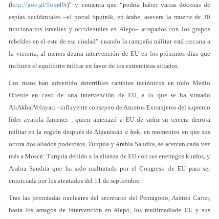
(
http://goo.gl/9om49r
)” y comenta que “podría haber varias docenas de
espías occidentales –el portal Sputnik, en árabe, asevera la muerte de 30
funcionarios israelíes y occidentales en Alepo– atrapados con los grupos
rebeldes en el este de esa ciudad” cuando la campaña militar está cercana a
la victoria, al menos deuna intervención de EU en los próximos días que
inclinen el equilibrio militar en favor de los extremistas sitiados.
Los rusos han advertido deterribles cambios tectónicos en todo Medio
Oriente en caso de una intervención de EU, a lo que se ha sumado
AliAkbarVelayati –influyente consejero de Asuntos Extranjeros del supremo
líder ayatola Jamenei–, quien amenazó a EU de sufrir su tercera derrota
militar en la región después de Afganistán e Irak, en momentos en que sus
otrora dos aliados poderosos, Turquía y Arabia Saudita, se acercan cada vez
más a Moscú: Turquía debido a la alianza de EU con sus enemigos kurdos, y
Arabia Saudita que ha sido maltratada por el Congreso de EU para ser
enjuiciada por los atentados del 11 de septiembre.
Tras las jeremiadas nucleares del secretario del Pentágono, Ashton Carter,
hasta los amagos de intervención en Alepo, los multimediade EU y sus