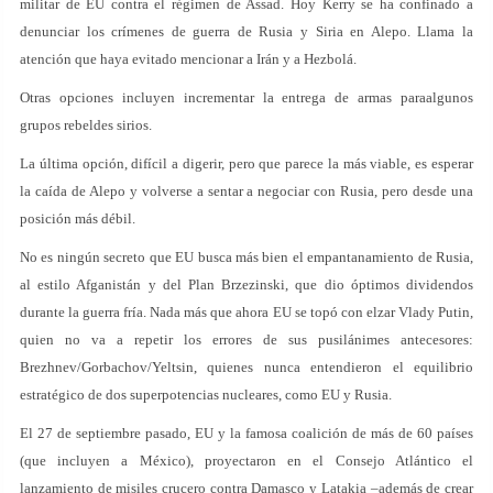
militar de EU contra el régimen de Assad. Hoy Kerry se ha confinado a
denunciar los crímenes de guerra de Rusia y Siria en Alepo. Llama la
atención que haya evitado mencionar a Irán y a Hezbolá.
Otras opciones incluyen incrementar la entrega de armas paraalgunos
grupos rebeldes sirios.
La última opción, difícil a digerir, pero que parece la más viable, es esperar
la caída de Alepo y volverse a sentar a negociar con Rusia, pero desde una
posición más débil.
No es ningún secreto que EU busca más bien el empantanamiento de Rusia,
al estilo Afganistán y del Plan Brzezinski, que dio óptimos dividendos
durante la guerra fría. Nada más que ahora EU se topó con elzar Vlady Putin,
quien no va a repetir los errores de sus pusilánimes antecesores:
Brezhnev/Gorbachov/Yeltsin, quienes nunca entendieron el equilibrio
estratégico de dos superpotencias nucleares, como EU y Rusia.
El 27 de septiembre pasado, EU y la famosa coalición de más de 60 países
(que incluyen a México), proyectaron en el Consejo Atlántico el
lanzamiento de misiles crucero contra Damasco y Latakia –además de crear