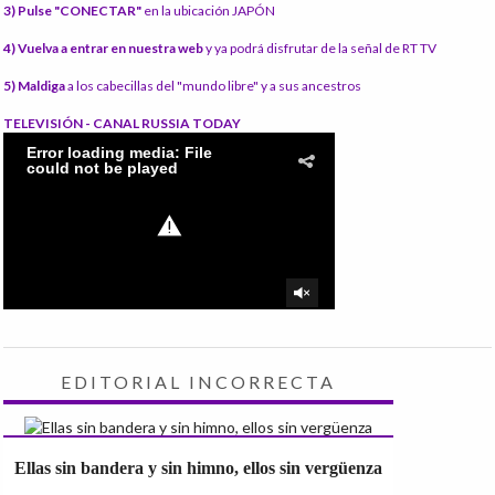
3) Pulse "CONECTAR"
en la ubicación JAPÓN
4) Vuelva a entrar en nuestra web
y ya podrá disfrutar de la señal de RT TV
5) Maldiga
a los cabecillas del "mundo libre" y a sus ancestros
TELEVISIÓN - CANAL RUSSIA TODAY
EDITORIAL INCORRECTA
Ellas sin bandera y sin himno, ellos sin vergüenza