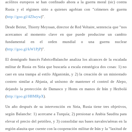
acólitos europeos se han confinado ahora a la guerra moral (sic) contra
Rusia y el régimen sirio a quienes agobian con “crímenes de guerra
(
http://goo.gl/4ZIwyw
)”.
Desde Beirut, Thierry Meyssan, director de Red Voltaire, sentencia que “nos
acercamos al momento clave en que puede producirse un cambio
fundamental en el orden mundial o una guerra nuclear
(
http://goo.gl/kW1PjP
)”.
El demógrafo francés FabriceBalanche analiza los alcances de la escalada
militar de Rusia en Siria que buscaría a escala estratégica dos cosas: 1) no
caer en una trampa al estilo Afganistán, y 2) la creación de un miniestado
costero similar a Abjasia, al unísono de mantener el control de Alepo,
dejando la protección de Damasco y Homs en manos de Irán y Hezbolá
(
http://goo.gl/H8MRpX
).
Un año después de su intervención en Siria, Rusia tiene tres objetivos,
según Balanche: 1) acercarse a Turquía; 2) presionar a Arabia Saudita para
elevar el precio del petróleo, y 3) consolidar sus bases navales/aéreas en la
región alauita que cuente con la cooperación militar de Irán y la “laxitud de