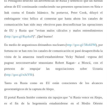
El Pentágono desechó las advertencias de Rusia y sentenció que las fuerzas
aéreas de EU continuarán conduciendo sus presentes operaciones en Siria e
Irak contra el Estado Islámico. Su portavoz, Peter Cook, diluyó el
embriagante vino bélico al comentar que hasta ahora los canales de
comunicación han sido muy efectivos para desconflictuar las operaciones
de EU y Rusia que “evitan malos cálculos y malos entendimientos
(
http://goo.gl/RqohzP
)”. ¡Qué bueno!
En medio de angustiosos ditirambos nucleares (
http://goo.gl/5BzKFM
), por
fortuna no se han roto los canales de comunicación ni pasó desapercibida la
visita de la amazona israelí-estadunidense Vicky Nuland –esposa del
pugnaz neoconservador straussiano Robert Kagan– a Moscú, con el
pretexto de empujar las negociaciones sobre Ucrania
(
http://goo.gl/nJuYSb
).
Tanto en Rusia como en EU están conscientes de los alcances
geoestratégicos de la captura de Alepo.
El portal Russia Insider comenta sin tapujos que “si Rusia vence en Alepo,
es el fin de la hegemonía estadunidense en el Medio Oriente