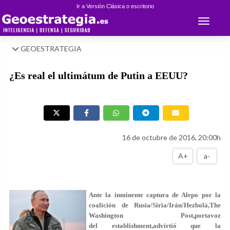
Ir a Versión Clásica o escritorio
Toggle 
GEOESTRATEGIA
¿Es real el ultimátum de Putin a EEUU?
16 de octubre de 2016, 20:00h
A+
a-
Ante la inminente captura de Alepo por la
coalición de Rusia/Siria/Irán/Hezbolá,The
Washington Post,portavoz
del establishment,advirtió que la