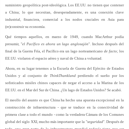
suministro geopolítica post-ideológica. Los EE.UU. no tienen que contener
a China; lo que necesitan, desesperadamente, es una conexión clave
industrial, financiera, comercial a los nodos cruciales en Asia para
(re)construir su economía.
Qué tiempos aquellos, en marzo de 1949, cuando MacArthur podía
presumir, "
el Pacífico es ahora un lago anglosajón
". Incluso después del
final de la Guerra Fría, el Pacífico era un lago norteamericano
de facto
; los
EE.UU. violaron el espacio aéreo y naval de China a voluntad.
Ahora, en su lugar tenemos a la Escuela de Guerra del Ejército de Estados
Unidos y al conjunto de
ThinkThankland
perdiendo el sueño por los
sofisticados misiles chinos capaces de negar el acceso a la Marina de los
EE.UU. en el Mar del Sur de China. ¿Un lago de Estados Unidos? Se acabó.
El meollo del asunto es que China ha hecho una apuesta excepcional en la
construcción de infraestructura - que se traduce en la conectividad de
primera clase a todo el mundo - como la verdadera Cámara de los Comunes
global del siglo XXI, mucho más importante que la "
seguridad
". Después de
todo, una gran parte de la infraestructura mundial todavía tiene que ser