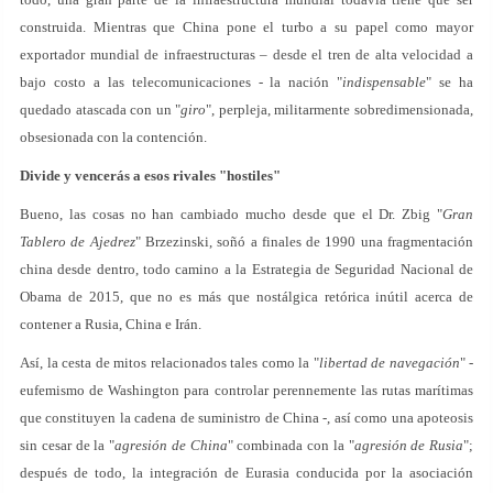
construida. Mientras que China pone el turbo a su papel como mayor
exportador mundial de infraestructuras – desde el tren de alta velocidad a
bajo costo a las telecomunicaciones - la nación "
indispensable
" se ha
quedado atascada con un "
giro
", perpleja, militarmente sobredimensionada,
obsesionada con la contención.
Divide y vencerás a esos rivales "hostiles"
Bueno, las cosas no han cambiado mucho desde que el Dr. Zbig "
Gran
Tablero de Ajedrez
" Brzezinski, soñó a finales de 1990 una fragmentación
china desde dentro, todo camino a la Estrategia de Seguridad Nacional de
Obama de 2015, que no es más que nostálgica retórica inútil acerca de
contener a Rusia, China e Irán.
Así, la cesta de mitos relacionados tales como la "
libertad de navegación
" -
eufemismo de Washington para controlar perennemente las rutas marítimas
que constituyen la cadena de suministro de China -, así como una apoteosis
sin cesar de la "
agresión de China
" combinada con la "
agresión de Rusia
";
después de todo, la integración de Eurasia conducida por la asociación