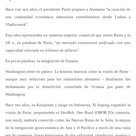
Hace casi seis años, el presidente Putin propuso a Alemania "la creación de
una comunidad económica armoniosa extendiéndose desde Lisboa a
Vladivostok".
Esta idea representaba un inmenso emporio comercial que uniría Rusia y la
UE o, en palabras de Putin, "
un mercado continental unificado con una
capacidad valorada en trillones de dólares
".
En pocas palabras: la integración de Eurasia.
Washington entró en pánico. La historia muestra cómo la visión de Putin -
aunque muy seductora para los industriales alemanes - finalmente fue
desbaratada por la demolición controlada de Ucrania por parte de
Washington.
Hace tres años, en Kazajistán y luego en Indonesia, Xi Jinping expandió la
visión de Putin, proponiendo el
OneBelt, One Road
(OBOR [Un cinturón,
una ruta]), también conocido como las Nuevas Rutas de la Seda, la mejora
de la integración geoeconómica de Asia y el Pacífico a través de una vasta
red de carreteras, líneas ferroviarias de alta velocidad, oleoductos, puertos y