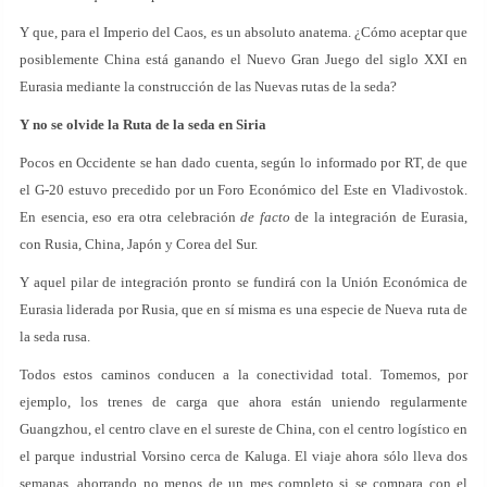
Y que, para el Imperio del Caos, es un absoluto anatema. ¿Cómo aceptar que
posiblemente China está ganando el Nuevo Gran Juego del siglo XXI en
Eurasia mediante la construcción de las Nuevas rutas de la seda?
Y no se olvide la Ruta de la seda en Siria
Pocos en Occidente se han dado cuenta, según lo informado por RT, de que
el G-20 estuvo precedido por un Foro Económico del Este en Vladivostok.
En esencia, eso era otra celebración
de facto
de la integración de Eurasia,
con Rusia, China, Japón y Corea del Sur.
Y aquel pilar de integración pronto se fundirá con la Unión Económica de
Eurasia liderada por Rusia, que en sí misma es una especie de Nueva ruta de
la seda rusa.
Todos estos caminos conducen a la conectividad total. Tomemos, por
ejemplo, los trenes de carga que ahora están uniendo regularmente
Guangzhou, el centro clave en el sureste de China, con el centro logístico en
el parque industrial Vorsino cerca de Kaluga. El viaje ahora sólo lleva dos
semanas, ahorrando no menos de un mes completo si se compara con el