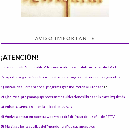
AVISO IMPORTANTE
¡ATENCIÓN!
El denominado "mundo libre" ha censurado la señal del canal ruso de TV RT.
Para poder seguir viéndolo en nuestro portal siga las instrucciones siguientes:
1) Instale
en su ordenador el programa gratuito Proton VPN desde
aquí:
2) Ejecute el programa
y aparecerán tres Ubicaciones libres en la parte izquierda
3) Pulse "CONECTAR"
en la ubicación JAPÓN
4) Vuelva a entrar en nuestra web
y ya podrá disfrutar de la señal de RT TV
5) Maldiga
a los cabecillas del "mundo libre" y a sus ancestros