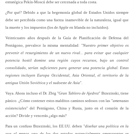
estratégica Pekín-Moscú debe ser cercenada a toda costa.
¿Por qué? Debido a que la hegemonía global de Estados Unidos siempre
debe ser percibida como una fuerza inamovible de la naturaleza, igual que
la muerte y los impuestos (los de Apple en Irlanda no incluidos).
Veinticuatro años después de la Guía de Planificación de Defensa del
Pentágono, prevalece la misma mentalidad: "
Nuestro primer objetivo es
prevenir el resurgimiento de un nuevo rival... para evitar que cualquier
potencia hostil domine una región cuyos recursos, bajo un control
consolidado, serían suficientes para generar una potencia global. Estas
regiones incluyen Europa Occidental, Asia Oriental, el territorio de la
antigua Unión Soviética y el sudoeste de Asia
".
Vaya. Ahora incluso el Dr. Zbig "
Gran Tablero de Ajedrez
" Brzezinski, tiene
pánico. ¿Cómo contener estos malditos caminos sedosos con las "
amenazas
existenciales
" del Pentágono, China y Rusia, justo en el corazón de la
acción? Divide y vencerás ¿algo más?
Para un confuso Brzezinski, los EE.UU. deben "
diseñar una política en la
que al menos uno de los dos estados potencialmente amenazantes se