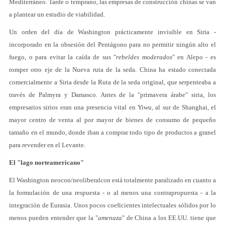
Mediterráneo. Tarde o temprano, las empresas de construcción chinas se van
a plantear un estudio de viabilidad.
Un orden del día de Washington prácticamente invisible en Siria -
incorporado en la obsesión del Pentágono para no permitir ningún alto el
fuego, o para evitar la caída de sus "
rebeldes moderados
" en Alepo - es
romper otro eje de la Nueva ruta de la seda. China ha estado conectada
comercialmente a Siria desde la Ruta de la seda original, que serpenteaba a
través de Palmyra y Damasco. Antes de la "primavera árabe" siria, los
empresarios sirios eran una presencia vital en Yiwu, al sur de Shanghai, el
mayor centro de venta al por mayor de bienes de consumo de pequeño
tamaño en el mundo, donde iban a comprar todo tipo de productos a granel
para revender en el Levante.
El "lago norteamericano"
El Washington neocon/neoliberalcon está totalmente paralizado en cuanto a
la formulación de una respuesta - o al menos una contrapropuesta - a la
integración de Eurasia. Unos pocos coeficientes intelectuales sólidos por lo
menos pueden entender que la "
amenaza
" de China a los EE.UU. tiene que