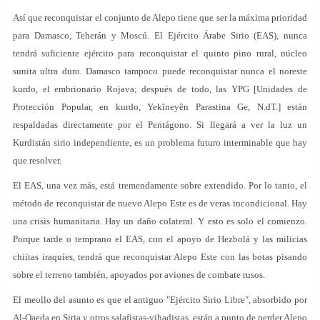
Así que reconquistar el conjunto de Alepo tiene que ser la máxima prioridad
para Damasco, Teherán y Moscú. El Ejército Árabe Sirio (EAS), nunca
tendrá suficiente ejército para reconquistar el quinto pino rural, núcleo
sunita ultra duro. Damasco tampoco puede reconquistar nunca el noreste
kurdo, el embrionario Rojava; después de todo, las YPG [Unidades de
Protección Popular, en kurdo, Yekîneyên Parastina Ge, N.dT.] están
respaldadas directamente por el Pentágono. Si llegará a ver la luz un
Kurdistán sirio independiente, es un problema futuro interminable que hay
que resolver.
El EAS, una vez más, está tremendamente sobre extendido. Por lo tanto, el
método de reconquistar de nuevo Alepo Este es de veras incondicional. Hay
una crisis humanitaria. Hay un daño colateral. Y esto es solo el comienzo.
Porque tarde o temprano el EAS, con el apoyo de Hezbolá y las milicias
chiítas iraquíes, tendrá que reconquistar Alepo Este con las botas pisando
sobre el terreno también, apoyados por aviones de combate rusos.
El meollo del asunto es que el antiguo "Ejército Sirio Libre", absorbido por
Al-Qaeda en Siria y otros salafistas-yihadistas, están a punto de perder Alepo