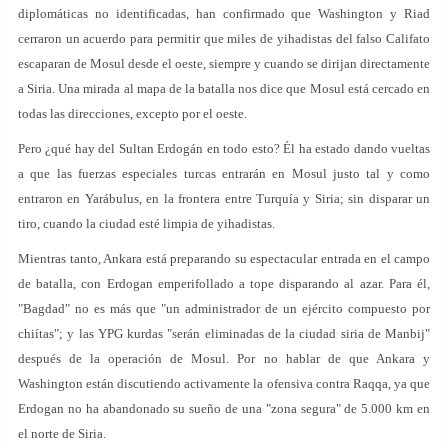
diplomáticas no identificadas, han confirmado que Washington y Riad
cerraron un acuerdo para permitir que miles de yihadistas del falso Califato
escaparan de Mosul desde el oeste, siempre y cuando se dirijan directamente
a Siria. Una mirada al mapa de la batalla nos dice que Mosul está cercado en
todas las direcciones, excepto por el oeste.
Pero ¿qué hay del Sultan Erdogán en todo esto? Él ha estado dando vueltas
a que las fuerzas especiales turcas entrarán en Mosul justo tal y como
entraron en Yarábulus, en la frontera entre Turquía y Siria; sin disparar un
tiro, cuando la ciudad esté limpia de yihadistas.
Mientras tanto, Ankara está preparando su espectacular entrada en el campo
de batalla, con Erdogan emperifollado a tope disparando al azar. Para él,
"Bagdad" no es más que "un administrador de un ejército compuesto por
chiítas"; y las YPG kurdas "serán eliminadas de la ciudad siria de Manbij"
después de la operación de Mosul. Por no hablar de que Ankara y
Washington están discutiendo activamente la ofensiva contra Raqqa, ya que
Erdogan no ha abandonado su sueño de una "zona segura" de 5.000 km en
el norte de Siria.