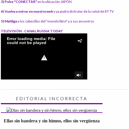
3) Pulse "CONECTAR"
en la ubicación JAPÓN
4) Vuelva a entrar en nuestra web
y ya podrá disfrutar de la señal de RT TV
5) Maldiga
a los cabecillas del "mundo libre" y a sus ancestros
TELEVISIÓN - CANAL RUSSIA TODAY
EDITORIAL INCORRECTA
Ellas sin bandera y sin himno, ellos sin vergüenza