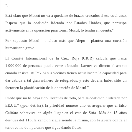
".
Está claro que Moscú no va a quedarse de brazos cruzados si ese es el caso,
"espero que la coalición liderada por Estados Unidos, que participa
activamente en la operación para tomar Mosul, lo tendrá en cuenta."
Por supuesto Mosul - incluso más que Alepo - plantea una cuestión
humanitaria grave.
El Comité Internacional de la Cruz Roja (CICR) calcula que hasta
1.000.000 de personas puede verse afectado. Lavrov va directo al asunto
cuando insiste "ni Irak ni sus vecinos tienen actualmente la capacidad para
dar cabida a tal gran número de refugiados, y esto debería haber sido un
factor en la planificación de la operación de Mosul."
Puede que no lo haya sido. Después de todo, para la coalición “liderada por
EE.UU.” (¿por detrás?), la prioridad número uno es asegurar que el falso
Califato sobreviva en algún lugar en el este de Siria. Más de 15 años
después del 11S, la canción sigue siendo la misma, con la guerra contra el
terror como don perenne que sigue dando frutos.