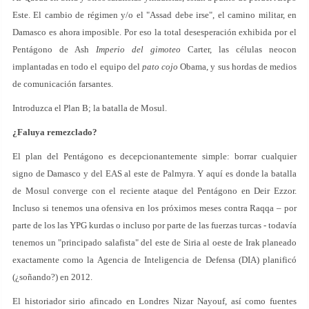
Este. El cambio de régimen y/o el "Assad debe irse", el camino militar, en
Damasco es ahora imposible. Por eso la total desesperación exhibida por el
Pentágono de Ash
Imperio del gimoteo
Carter, las células neocon
implantadas en todo el equipo del
pato cojo
Obama, y sus hordas de medios
de comunicación farsantes.
Introduzca el Plan B; la batalla de Mosul.
¿Faluya remezclado?
El plan del Pentágono es decepcionantemente simple: borrar cualquier
signo de Damasco y del EAS al este de Palmyra. Y aquí es donde la batalla
de Mosul converge con el reciente ataque del Pentágono en Deir Ezzor.
Incluso si tenemos una ofensiva en los próximos meses contra Raqqa – por
parte de los las YPG kurdas o incluso por parte de las fuerzas turcas - todavía
tenemos un "principado salafista" del este de Siria al oeste de Irak planeado
exactamente como la Agencia de Inteligencia de Defensa (DIA) planificó
(¿soñando?) en 2012.
El historiador sirio afincado en Londres Nizar Nayouf, así como fuentes