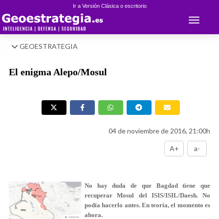
Ir a Versión Clásica o escritorio
Toggle 
GEOESTRATEGIA
El enigma Alepo/Mosul
04 de noviembre de 2016, 21:00h
A+
a-
No hay duda de que Bagdad tiene que
recuperar Mosul del ISIS/ISIL/Daesh. No
podía hacerlo antes. En teoría, el momento es
ahora.