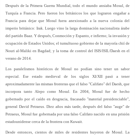
Después de la Primera Guerra Mundial, todo el mundo ansiaba Mosul, de
Turquía a Francia. Pero fueron los británicos los que lograron engañar a
Francia para dejar que Mosul fuera anexionado a la nueva colonia del
imperio británico: Irak. Luego vino la larga dominación nacionalista árabe
del partido Baaz. Y después, Conmoción y Espanto, e infierno; la invasión y
ocupación de Estados Unidos; el tumultuoso gobierno de la mayoría chií de
Nouri al-Maliki en Bagdad; y la toma de control del ISIS/ISIL/Daesh en el
verano de 2014.
Los paralelismos históricos de Mosul no podían sino tener un sabor
especial. Ese estado medieval de los siglos XI/XII pasó a tener
aproximadamente las mismas fronteras que el falso "Califato" del Daesh, que
incorpora tanto Alepo como Mosul. En 2004, Mosul fue de hecho
gobernado por el caído en desgracia, fracasado "material presidenciable",
general David Petraeus. Diez años más tarde, después del falso "auge" de
Petraeus, Mosul fue gobernada por una falso Califato nacido en una prisión
estadounidense cerca de la frontera con Kuwait.
Desde entonces, cientos de miles de residentes huyeron de Mosul. La