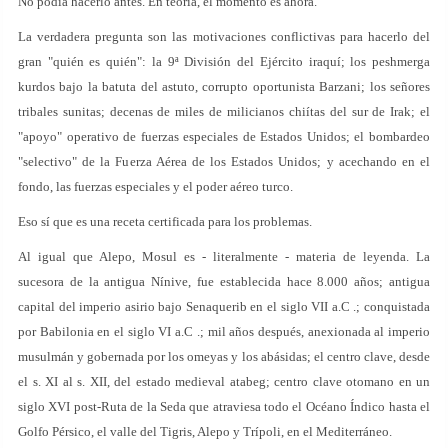
No podía hacerlo antes. En teoría, el momento es ahora.
La verdadera pregunta son las motivaciones conflictivas para hacerlo del
gran "quién es quién": la 9ª División del Ejército iraquí; los peshmerga
kurdos bajo la batuta del astuto, corrupto oportunista Barzani; los señores
tribales sunitas; decenas de miles de milicianos chiítas del sur de Irak; el
"apoyo" operativo de fuerzas especiales de Estados Unidos; el bombardeo
"selectivo" de la Fuerza Aérea de los Estados Unidos; y acechando en el
fondo, las fuerzas especiales y el poder aéreo turco.
Eso sí que es una receta certificada para los problemas.
Al igual que Alepo, Mosul es - literalmente - materia de leyenda. La
sucesora de la antigua Nínive, fue establecida hace 8.000 años; antigua
capital del imperio asirio bajo Senaquerib en el siglo VII a.C .; conquistada
por Babilonia en el siglo VI a.C .; mil años después, anexionada al imperio
musulmán y gobernada por los omeyas y los abásidas; el centro clave, desde
el s. XI al s. XII, del estado medieval atabeg; centro clave otomano en un
siglo XVI post-Ruta de la Seda que atraviesa todo el Océano Índico hasta el
Golfo Pérsico, el valle del Tigris, Alepo y Trípoli, en el Mediterráneo.