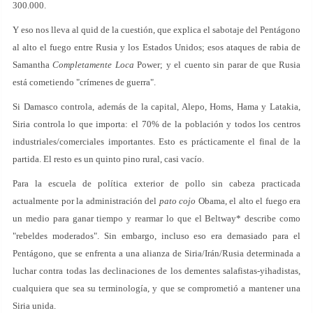
300.000.
Y eso nos lleva al quid de la cuestión, que explica el sabotaje del Pentágono
al alto el fuego entre Rusia y los Estados Unidos; esos ataques de rabia de
Samantha
Completamente Loca
Power; y el cuento sin parar de que Rusia
está cometiendo "crímenes de guerra".
Si Damasco controla, además de la capital, Alepo, Homs, Hama y Latakia,
Siria controla lo que importa: el 70% de la población y todos los centros
industriales/comerciales importantes. Esto es prácticamente el final de la
partida. El resto es un quinto pino rural, casi vacío.
Para la escuela de política exterior de pollo sin cabeza practicada
actualmente por la administración del
pato cojo
Obama, el alto el fuego era
un medio para ganar tiempo y rearmar lo que el Beltway* describe como
"rebeldes moderados". Sin embargo, incluso eso era demasiado para el
Pentágono, que se enfrenta a una alianza de Siria/Irán/Rusia determinada a
luchar contra todas las declinaciones de los dementes salafistas-yihadistas,
cualquiera que sea su terminología, y que se comprometió a mantener una
Siria unida.