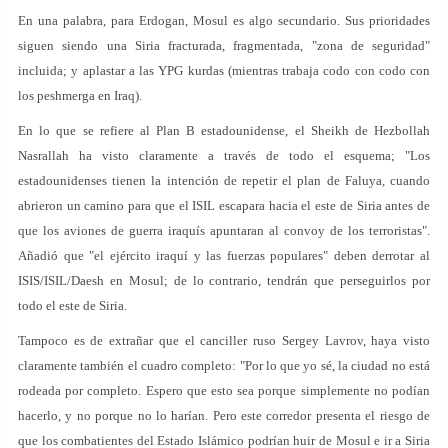
En una palabra, para Erdogan, Mosul es algo secundario. Sus prioridades
siguen siendo una Siria fracturada, fragmentada, "zona de seguridad"
incluida; y aplastar a las YPG kurdas (mientras trabaja codo con codo con
los peshmerga en Iraq).
En lo que se refiere al Plan B estadounidense, el Sheikh de Hezbollah
Nasrallah ha visto claramente a través de todo el esquema; "Los
estadounidenses tienen la intención de repetir el plan de Faluya, cuando
abrieron un camino para que el ISIL escapara hacia el este de Siria antes de
que los aviones de guerra iraquís apuntaran al convoy de los terroristas".
Añadió que "el ejército iraquí y las fuerzas populares" deben derrotar al
ISIS/ISIL/Daesh en Mosul; de lo contrario, tendrán que perseguirlos por
todo el este de Siria.
Tampoco es de extrañar que el canciller ruso Sergey Lavrov, haya visto
claramente también el cuadro completo: "Por lo que yo sé, la ciudad no está
rodeada por completo. Espero que esto sea porque simplemente no podían
hacerlo, y no porque no lo harían. Pero este corredor presenta el riesgo de
que los combatientes del Estado Islámico podrían huir de Mosul e ir a Siria