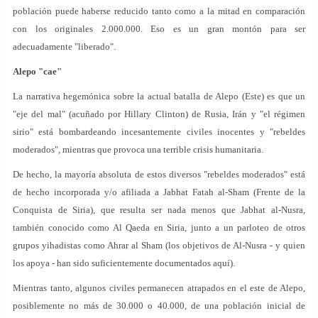
población puede haberse reducido tanto como a la mitad en comparación
con los originales 2.000.000. Eso es un gran montón para ser
adecuadamente "liberado".
Alepo "cae"
La narrativa hegemónica sobre la actual batalla de Alepo (Este) es que un
"eje del mal" (acuñado por Hillary Clinton) de Rusia, Irán y "el régimen
sirio" está bombardeando incesantemente civiles inocentes y "rebeldes
moderados", mientras que provoca una terrible crisis humanitaria.
De hecho, la mayoría absoluta de estos diversos "rebeldes moderados" está
de hecho incorporada y/o afiliada a Jabhat Fatah al-Sham (Frente de la
Conquista de Siria), que resulta ser nada menos que Jabhat al-Nusra,
también conocido como Al Qaeda en Siria, junto a un parloteo de otros
grupos yihadistas como Ahrar al Sham (los objetivos de Al-Nusra - y quien
los apoya - han sido suficientemente documentados aquí).
Mientras tanto, algunos civiles permanecen atrapados en el este de Alepo,
posiblemente no más de 30.000 o 40.000, de una población inicial de