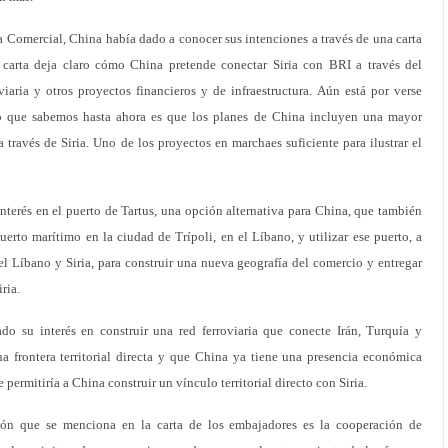
ia Comercial, China había dado a conocer sus intenciones a través de una carta
carta deja claro cómo China pretende conectar Siria con BRI a través del
iaria y otros proyectos financieros y de infraestructura. Aún está por verse
o que sabemos hasta ahora es que los planes de China incluyen una mayor
 a través de Siria. Uno de los proyectos en marchaes suficiente para ilustrar el
interés en el puerto de Tartus, una opción alternativa para China, que también
uerto marítimo en la ciudad de Trípoli, en el Líbano, y utilizar ese puerto, a
 el Líbano y Siria, para construir una nueva geografía del comercio y entregar
ria.
o su interés en construir una red ferroviaria que conecte Irán, Turquía y
na frontera territorial directa y que China ya tiene una presencia económica
e permitiría a China construir un vínculo territorial directo con Siria.
ión que se menciona en la carta de los embajadores es la cooperación de