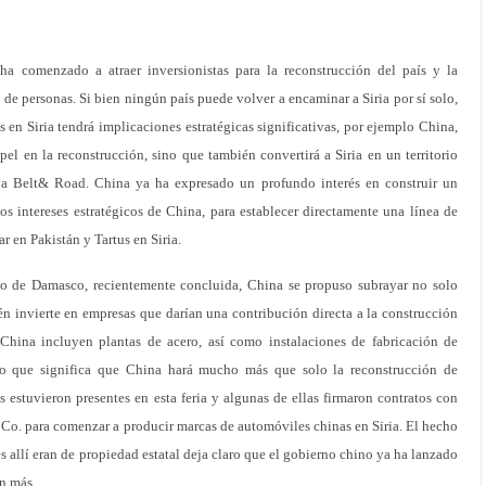
 ha comenzado a atraer inversionistas para la reconstrucción del país y la
 de personas. Si bien ningún país puede volver a encaminar a Siria por sí solo,
 en Siria tendrá implicaciones estratégicas significativas, por ejemplo China,
l en la reconstrucción, sino que también convertirá a Siria en un territorio
tiva Belt& Road. China ya ha expresado un profundo interés en construir un
los intereses estratégicos de China, para establecer directamente una línea de
 en Pakistán y Tartus en Siria.
io de Damasco, recientemente concluida, China se propuso subrayar no solo
ién invierte en empresas que darían una contribución directa a la construcción
China incluyen plantas de acero, así como instalaciones de fabricación de
lo que significa que China hará mucho más que solo la reconstrucción de
estuvieron presentes en esta feria y algunas de ellas firmaron contratos con
o. para comenzar a producir marcas de automóviles chinas en Siria. El hecho
s allí eran de propiedad estatal deja claro que el gobierno chino ya ha lanzado
ún más.