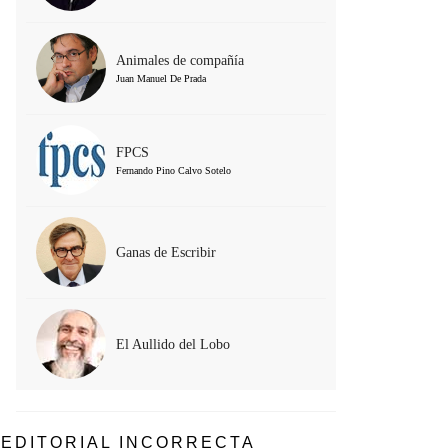
Animales de compañía
Juan Manuel De Prada
FPCS
Fernando Pino Calvo Sotelo
Ganas de Escribir
El Aullido del Lobo
EDITORIAL INCORRECTA