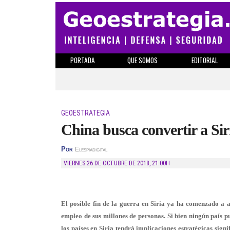
PORTADA
QUE SOMOS
EDITORIAL
GEOESTRATEGIA
China busca convertir a Siri
Por
Elespiadigital
VIERNES 26 DE OCTUBRE DE 2018
,
21:00H
El posible fin de la guerra en Siria ya ha comenzado a at
empleo de sus millones de personas. Si bien ningún país p
los países en Siria tendrá implicaciones estratégicas sig