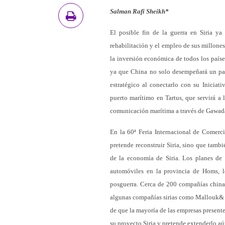
Salman Rafi Sheikh*
El posible fin de la guerra en Siria ya
rehabilitación y el empleo de sus millones
la inversión económica de todos los países
ya que China no solo desempeñará un pape
estratégico al conectarlo con su Inicia
puerto marítimo en Tartus, que servirá a 
comunicación marítima a través de Gawadar
En la 60ª Feria Internacional de Comerc
pretende reconstruir Siria, sino que tamb
de la economía de Siria. Los planes de 
automóviles en la provincia de Homs, 
posguerra. Cerca de 200 compañías chinas 
algunas compañías sirias como Mallouk& C
de que la mayoría de las empresas presente
su proyecto Siria y pretende extenderlo a