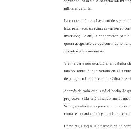
seguridad, es decir, la cooperación milita
militares de Siria.
La cooperación en el aspecto de seguridad
lista para hacer una gran inversión en Sir
inversión; De ahí, la cooperación parale
querrá asegurarse de que continúe teniend
sus intereses económicos.
Y en la carta que escribió el embajador ch
mucho sobre lo que vendrá en el futuro 
despliegue militar directo de China en Siri
Además de todo esto, está el hecho de que
proyectos. Siria está mirando ansiosament
Siria y ayudarla a mejorar su condición 
china se sumarán a la legitimidad internac
Como tal, aunque la presencia china comp