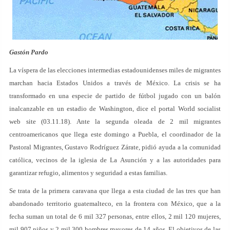
Gastón Pardo
La víspera de las elecciones intermedias estadounidenses miles de migrantes
marchan hacia Estados Unidos a través de México. La crisis se ha
transformado en una especie de partido de fútbol jugado con un balón
inalcanzable en un estadio de Washington, dice el portal World socialist
web site (03.11.18). Ante la segunda oleada de 2 mil migrantes
centroamericanos que llega este domingo a Puebla, el coordinador de la
Pastoral Migrantes, Gustavo Rodríguez Zárate, pidió ayuda a la comunidad
católica, vecinos de la iglesia de La Asunción y a las autoridades para
garantizar refugio, alimentos y seguridad a estas familias.
Se trata de la primera caravana que llega a esta ciudad de las tres que han
abandonado territorio guatemalteco, en la frontera con México, que a la
fecha suman un total de 6 mil 327 personas, entre ellos, 2 mil 120 mujeres,
mil 907 niños y 2 mil 300 hombres mayores de 14 años. El objetivos de las