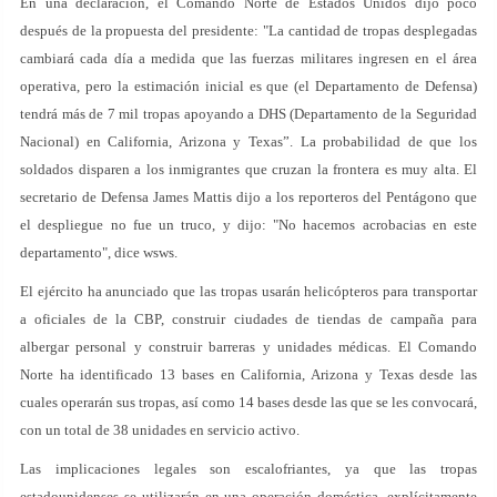
En una declaración, el Comando Norte de Estados Unidos dijo poco
después de la propuesta del presidente: "La cantidad de tropas desplegadas
cambiará cada día a medida que las fuerzas militares ingresen en el área
operativa, pero la estimación inicial es que (el Departamento de Defensa)
tendrá más de 7 mil tropas apoyando a DHS (Departamento de la Seguridad
Nacional) en California, Arizona y Texas”. La probabilidad de que los
soldados disparen a los inmigrantes que cruzan la frontera es muy alta. El
secretario de Defensa James Mattis dijo a los reporteros del Pentágono que
el despliegue no fue un truco, y dijo: "No hacemos acrobacias en este
departamento", dice wsws.
El ejército ha anunciado que las tropas usarán helicópteros para transportar
a oficiales de la CBP, construir ciudades de tiendas de campaña para
albergar personal y construir barreras y unidades médicas. El Comando
Norte ha identificado 13 bases en California, Arizona y Texas desde las
cuales operarán sus tropas, así como 14 bases desde las que se les convocará,
con un total de 38 unidades en servicio activo.
Las implicaciones legales son escalofriantes, ya que las tropas
estadounidenses se utilizarán en una operación doméstica, explícitamente