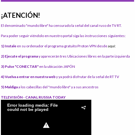
¡ATENCIÓN!
El denominado "mundo libre" ha censurado la señal del canal ruso de TV RT.
Para poder seguir viéndolo en nuestro portal siga las instrucciones siguientes:
1) Instale
en su ordenador el programa gratuito Proton VPN desde
aquí:
2) Ejecute el programa
y aparecerán tres Ubicaciones libres en la parte izquierda
3) Pulse "CONECTAR"
en la ubicación JAPÓN
4) Vuelva a entrar en nuestra web
y ya podrá disfrutar de la señal de RT TV
5) Maldiga
a los cabecillas del "mundo libre" y a sus ancestros
TELEVISIÓN - CANAL RUSSIA TODAY