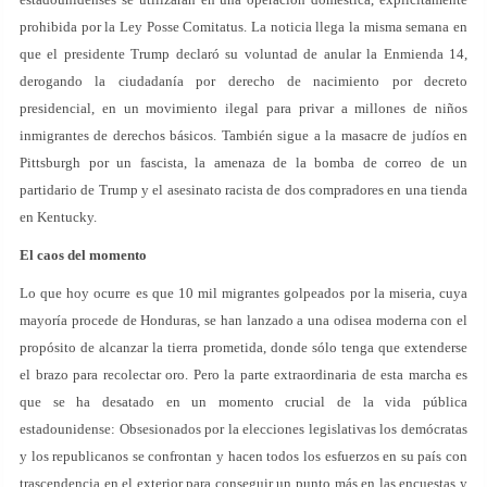
prohibida por la Ley Posse Comitatus. La noticia llega la misma semana en
que el presidente Trump declaró su voluntad de anular la Enmienda 14,
derogando la ciudadanía por derecho de nacimiento por decreto
presidencial, en un movimiento ilegal para privar a millones de niños
inmigrantes de derechos básicos. También sigue a la masacre de judíos en
Pittsburgh por un fascista, la amenaza de la bomba de correo de un
partidario de Trump y el asesinato racista de dos compradores en una tienda
en Kentucky.
El caos del momento
Lo que hoy ocurre es que 10 mil migrantes golpeados por la miseria, cuya
mayoría procede de Honduras, se han lanzado a una odisea moderna con el
propósito de alcanzar la tierra prometida, donde sólo tenga que extenderse
el brazo para recolectar oro. Pero la parte extraordinaria de esta marcha es
que se ha desatado en un momento crucial de la vida pública
estadounidense: Obsesionados por la elecciones legislativas los demócratas
y los republicanos se confrontan y hacen todos los esfuerzos en su país con
trascendencia en el exterior para conseguir un punto más en las encuestas y