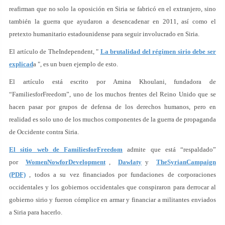
reafirman que no solo la oposición en Siria se fabricó en el extranjero, sino
también la guerra que ayudaron a desencadenar en 2011, así como el
pretexto humanitario estadounidense para seguir involucrado en Siria.
El artículo de TheIndependent, "
La brutalidad del régimen sirio debe ser
explicad
a ", es un buen ejemplo de esto.
El artículo está escrito por Amina Khoulani, fundadora de
“FamiliesforFreedom”, uno de los muchos frentes del Reino Unido que se
hacen pasar por grupos de defensa de los derechos humanos, pero en
realidad es solo uno de los muchos componentes de la guerra de propaganda
de Occidente contra Siria.
El sitio web de FamiliesforFreedom
admite que está “respaldado”
por
WomenNowforDevelopment
,
Dawlaty
y
TheSyrianCampaign
(PDF)
, todos a su vez financiados por fundaciones de corporaciones
occidentales y los gobiernos occidentales que conspiraron para derrocar al
gobierno sirio y fueron cómplice en armar y financiar a militantes enviados
a Siria para hacerlo.