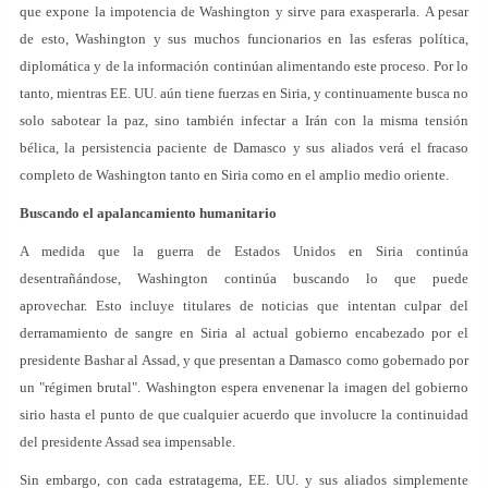
que expone la impotencia de Washington y sirve para exasperarla. A pesar
de esto, Washington y sus muchos funcionarios en las esferas política,
diplomática y de la información continúan alimentando este proceso. Por lo
tanto, mientras EE. UU. aún tiene fuerzas en Siria, y continuamente busca no
solo sabotear la paz, sino también infectar a Irán con la misma tensión
bélica, la persistencia paciente de Damasco y sus aliados verá el fracaso
completo de Washington tanto en Siria como en el amplio medio oriente.
Buscando el apalancamiento humanitario
A medida que la guerra de Estados Unidos en Siria continúa
desentrañándose, Washington continúa buscando lo que puede
aprovechar. Esto incluye titulares de noticias que intentan culpar del
derramamiento de sangre en Siria al actual gobierno encabezado por el
presidente Bashar al Assad, y que presentan a Damasco como gobernado por
un "régimen brutal". Washington espera envenenar la imagen del gobierno
sirio hasta el punto de que cualquier acuerdo que involucre la continuidad
del presidente Assad sea impensable.
Sin embargo, con cada estratagema, EE. UU. y sus aliados simplemente