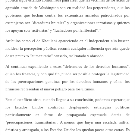
pública sigue estando conformada para creer que las víctimas de los actos de
agresión armada de Washington son en realidad los perpetradores, que los
gobiernos que luchan contra los extremistas armados patrocinados por
extranjeros son "dictaduras brutales" y organizaciones terroristas y quienes
los apoyan son "activistas" y "luchadores por la libertad". ”
Artículos como el de Khoulani apareciendo en el Independent aún buscan
moldear la percepción pública, escurrir cualquier influencia que aún quede
de un pretexto "humanitario" cansado, maltratado y abusado.
Al continuar exponiendo a estos “defensores de los derechos humanos”,
quién los financia, y con qué fin, puede ser posible proteger la legitimidad
de las preocupaciones genuinas por los derechos humanos y cómo los
primeros representan el mayor peligro para los últimos.
Para el conflicto sirio, cuando llegue a su conclusión, podemos esperar que
los Estados Unidos continúen desplegando estrategias políticas
particularmente en forma de propaganda expresada detrás de
"preocupaciones humanitarias". A menos que haya una escalada militar
drástica y arriesgada, a los Estados Unidos les quedan pocas otras cartas. Es