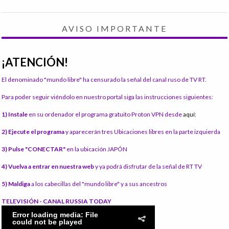
AVISO IMPORTANTE
¡ATENCIÓN!
El denominado "mundo libre" ha censurado la señal del canal ruso de TV RT.
Para poder seguir viéndolo en nuestro portal siga las instrucciones siguientes:
1) Instale
en su ordenador el programa gratuito Proton VPN desde
aquí:
2) Ejecute el programa
y aparecerán tres Ubicaciones libres en la parte izquierda
3) Pulse "CONECTAR"
en la ubicación JAPÓN
4) Vuelva a entrar en nuestra web
y ya podrá disfrutar de la señal de RT TV
5) Maldiga
a los cabecillas del "mundo libre" y a sus ancestros
TELEVISIÓN - CANAL RUSSIA TODAY