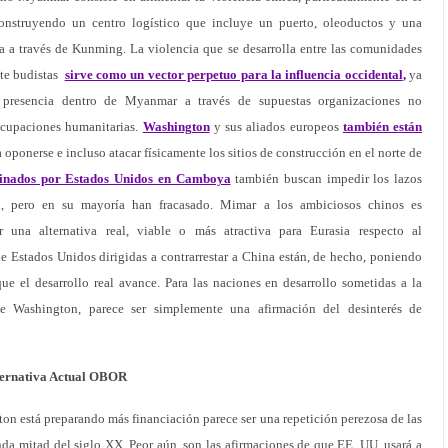
onstruyendo un centro logístico que incluye un puerto, oleoductos y una
 a través de Kunming. La violencia que se desarrolla entre las comunidades
nte budistas
sirve como un vector perpetuo para la influencia occidental
,
ya
presencia dentro de Myanmar a través de supuestas organizaciones no
ocupaciones humanitarias.
Washington
y sus aliados europeos
también están
a oponerse e incluso atacar físicamente los sitios de construcción en el norte de
ocinados por Estados Unidos en Camboya
también buscan impedir los lazos
h, pero en su mayoría han fracasado. Mimar a los ambiciosos chinos es
r una alternativa real, viable o más atractiva para Eurasia respecto al
 de Estados Unidos dirigidas a contrarrestar a China están, de hecho, poniendo
que el desarrollo real avance. Para las naciones en desarrollo sometidas a la
 de Washington, parece ser simplemente una afirmación del desinterés de
lternativa Actual OBOR
n está preparando más financiación parece ser una repetición perezosa de las
unda mitad del siglo XX. Peor aún, son las afirmaciones de que EE. UU. usará a