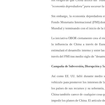
los riesgos de que China utilice las "tra
"economía depredadora" para socavar la 
Sin embargo, la economía depredadora es 
Fondo Monetario Internacional (FMI) dom
Mundial y terminando con el inicio de la
La iniciativa OBOR ciertamente crea el rie
la influencia de China a través de Eura
estimulará el desarrollo interno y entre l
través del FMI tras medio siglo de "desar
Campaña de Subversión, Disrupción y S
Así como EE. UU. falló durante medio s
vehículo para promover los intereses de l
los países de sus recursos y su soberaní
China también carece de cualquier cosa qu
impedir los planes de China. El artículo d