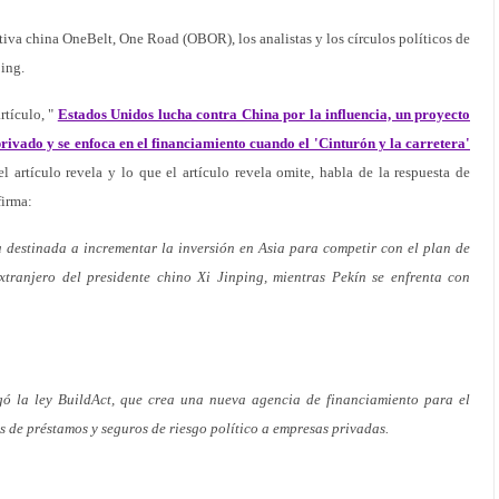
tiva china OneBelt, One Road (OBOR), los analistas y los círculos políticos de
ing.
rtículo, "
Estados Unidos lucha contra China por la influencia, un proyecto
privado y se enfoca en el financiamiento cuando el 'Cinturón y la carretera'
l artículo revela y lo que el artículo revela omite, habla de la respuesta de
firma:
 destinada a incrementar la inversión en Asia para competir con el plan de
extranjero del presidente chino Xi Jinping, mientras Pekín se enfrenta con
gó la ley BuildAct, que crea una nueva agencia de financiamiento para el
s de préstamos y seguros de riesgo político a empresas privadas.