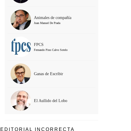
Animales de compañía
Juan Manuel De Prada
FPCS
Fernando Pino Calvo Sotelo
Ganas de Escribir
El Aullido del Lobo
EDITORIAL INCORRECTA