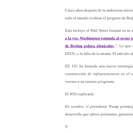
Cinco años después de la ambiciosa inicia
todo el mundo evalúan el progreso de Beij
Esto incluye el Wall Street Journal en su a
a la vez: Washington estimula al sector 
de Beijing golpea obstáculos
". Lo que e
EEUU, o la falta de la misma. El artículo a
EE. UU. ha lanzado una nueva estrategia
construcción de infraestructuras en el 
reveses a su extenso programa.
El WSJ explicaría:
En octubre, el presidente Trump promul
desarrollo que ofrece préstamos, garantía
Y: