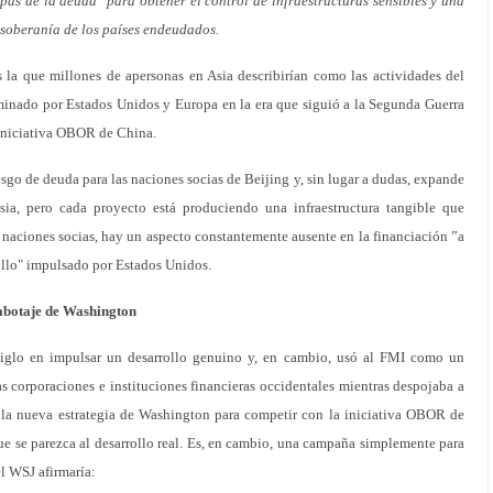
mpas de la deuda" para obtener el control de infraestructuras sensibles y una
soberanía de los países endeudados.
la que millones de apersonas en Asia describirían como las actividades del
inado por Estados Unidos y Europa en la era que siguió a la Segunda Guerra
 iniciativa OBOR de China.
sgo de deuda para las naciones socias de Beijing y, sin lugar a dudas, expande
sia, pero cada proyecto está produciendo una infraestructura tangible que
as naciones socias, hay un aspecto constantemente ausente en la financiación ”a
rollo" impulsado por Estados Unidos.
abotaje de Washington
iglo en impulsar un desarrollo genuino y, en cambio, usó al FMI como un
as corporaciones e instituciones financieras occidentales mientras despojaba a
a, la nueva estrategia de Washington para competir con la iniciativa OBOR de
e se parezca al desarrollo real. Es, en cambio, una campaña simplemente para
el WSJ afirmaría: