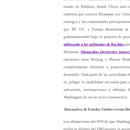
estado de Rakhine, donde China está c
carretera que conecta Myanmar con China
rohingya y las comunidades principalme
que EE. UU. y Europa desarrollan su 
gubernamentales bajo el pretexto de pre
utilizando a los militantes de Kachin
par
Myanmar.
Obstáculos electorales patr
crecientes entre Beijing y Phnom Pen
completamente diferente a proporciona
desarrollo. Gran parte de las actividades
en peligro la estabilidad necesaria para 
subversión, interrupciones y sabotaje
Washington de ser un socio constructivo.
Alternativa de Estados Unidos versus A
Las afirmaciones del WSJ de que Washingto
políticas fallidas del FMI durante la seg