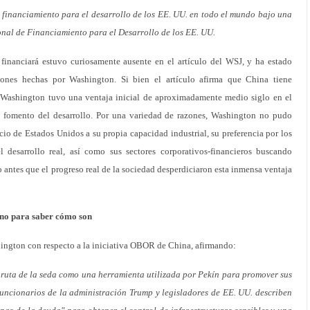
n financiamiento para el desarrollo de los EE. UU. en todo el mundo bajo una
nal de Financiamiento para el Desarrollo de los EE. UU.
 financiará estuvo curiosamente ausente en el artículo del WSJ, y ha estado
iones hechas por Washington. Si bien el artículo afirma que China tiene
 Washington tuvo una ventaja inicial de aproximadamente medio siglo en el
l fomento del desarrollo. Por una variedad de razones, Washington no pudo
cio de Estados Unidos a su propia capacidad industrial, su preferencia por los
l desarrollo real, así como sus sectores corporativos-financieros buscando
 antes que el progreso real de la sociedad desperdiciaron esta inmensa ventaja
uno para saber cómo son
hington con respecto a la iniciativa OBOR de China, afirmando:
a ruta de la seda como una herramienta utilizada por Pekín para promover sus
s funcionarios de la administración Trump y legisladores de EE. UU. describen