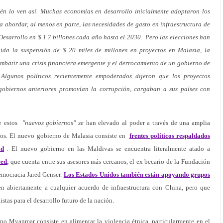
én lo ven así. Muchas economías en desarrollo inicialmente adoptaron los
 abordar, al menos en parte, las necesidades de gasto en infraestructura de
Desarrollo en $ 1.7 billones cada año hasta el 2030. Pero las elecciones han
ida la suspensión de $ 20 miles de millones en proyectos en Malasia, la
mbatir una crisis financiera emergente y el derrocamiento de un gobierno de
 Algunos políticos recientemente empoderados dijeron que los proyectos
obiernos anteriores promovían la corrupción, cargaban a sus países con
ue estos
"nuevos gobiernos" se
han elevado al poder a través de una amplia
idos. El nuevo gobierno de Malasia consiste en
frentes políticos respaldados
ad
. El nuevo gobierno en las Maldivas se encuentra literalmente atado a
eed
,
que cuenta entre sus asesores más cercanos, el ex becario de la Fundación
emocracia Jared Genser.
Los Estados Unidos también están apoyando grupos
n abiertamente a cualquier acuerdo de infraestructura con China, pero que
tas para el desarrollo futuro de la nación.
no Myanmar consiste en alimentar la violencia étnica, particularmente en el