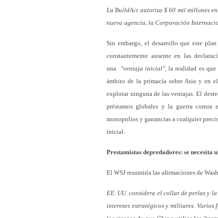
La BuildAct autoriza $ 60 mil millones e
nueva agencia, la Corporación Internacio
Sin embargo, el desarrollo que este plan
constantemente ausente en las declarac
una
"ventaja inicial",
la realidad es que
ámbito de la primacía sobre Asia y en e
explotar ninguna de las ventajas. El desre
préstamos globales y la guerra contra e
monopolios y ganancias a cualquier precio
inicial.
Prestamistas depredadores: se necesita 
El WSJ resumiría las afirmaciones de Was
EE. UU. considera el collar de perlas y l
intereses estratégicos y militares. Vario