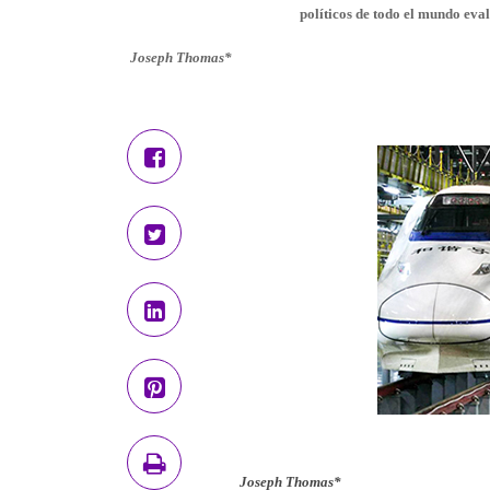
políticos de todo el mundo eval
Joseph Thomas*
Joseph Thomas*