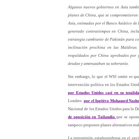
Algunos nuevos gobiernos en Asia tambi
planes de China, que se comprometieron a
Asia, estimadas por el Banco Asiático de 
generado contratiempos en China, inclu
estrategia cambiante de Pakistán para co
inclinación prochina en las Maldivas.
respaldados por China aprobados por g
deudas y amenazaban su soberanía.
Sin embargo, lo que el WSJ omite es q
intervención política en los Estados Un
por Estados Unidos casi en su totalid
Londres
por el fugitivo Mohamed Nash
Nacional de los Estados Unidos para la D
de oposición en Tailandia
que se opone
tampoco proponen planes alternativos realis
La intromisión estadounidense en el veci