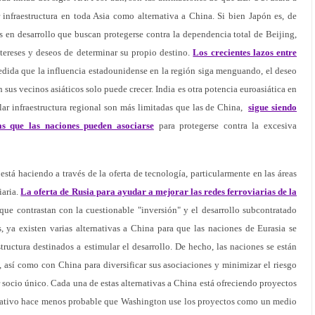
 infraestructura en toda Asia como alternativa a China. Si bien Japón es, de
es en desarrollo que buscan protegerse contra la dependencia total de Beijing,
ntereses y deseos de determinar su propio destino.
Los crecientes lazos entre
dida que la influencia estadounidense en la región siga menguando, el deseo
 sus vecinos asiáticos solo puede crecer. India es otra potencia euroasiática en
llar infraestructura regional son más limitadas que las de China,
sigue siendo
as que las naciones pueden asociarse
para protegerse contra la excesiva
está haciendo a través de la oferta de tecnología, particularmente en las áreas
iaria.
La oferta de Rusia para ayudar a mejorar las redes ferroviarias de la
que contrastan con la cuestionable "inversión" y el desarrollo subcontratado
, ya existen varias alternativas a China para que las naciones de Eurasia se
ructura destinados a estimular el desarrollo. De hecho, las naciones se están
s, así como con China para diversificar sus asociaciones y minimizar el riesgo
socio único. Cada una de estas alternativas a China está ofreciendo proyectos
rnativo hace menos probable que Washington use los proyectos como un medio