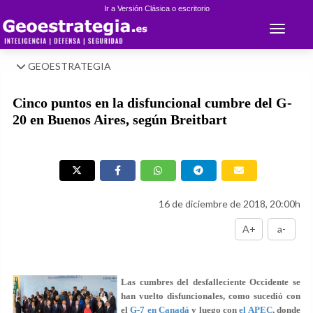
Ir a Versión Clásica o escritorio
Toggle 
GEOESTRATEGIA
Cinco puntos en la disfuncional cumbre del G-
20 en Buenos Aires, según Breitbart
16 de diciembre de 2018, 20:00h
A+
a-
Las cumbres del desfalleciente Occidente se
han vuelto disfuncionales, como sucedió con
el
G-7 en Canadá
y luego con
el APEC
, donde