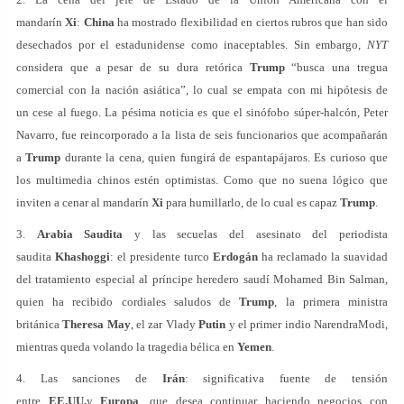
mandarín
Xi
:
China
ha mostrado flexibilidad en ciertos rubros que han sido
desechados por el estadunidense como inaceptables. Sin embargo,
NYT
considera que a pesar de su dura retórica
Trump
“busca una tregua
comercial con la nación asiática”, lo cual se empata con mi hipótesis de
un cese al fuego. La pésima noticia es que el sinófobo súper-halcón, Peter
Navarro, fue reincorporado a la lista de seis funcionarios que acompañarán
a
Trump
durante la cena, quien fungirá de espantapájaros. Es curioso que
los multimedia chinos estén optimistas. Como que no suena lógico que
inviten a cenar al mandarín
Xi
para humillarlo, de lo cual es capaz
Trump
.
3.
Arabia
Saudita
y las secuelas del asesinato del periodista
saudita
Khashoggi
: el presidente turco
Erdogán
ha reclamado la suavidad
del tratamiento especial al príncipe heredero saudí Mohamed Bin Salman,
quien ha recibido cordiales saludos de
Trump
, la primera ministra
británica
Theresa
May
, el zar Vlady
Putin
y el primer indio NarendraModi,
mientras queda volando la tragedia bélica en
Yemen
.
4. Las sanciones de
Irán
: significativa fuente de tensión
entre
EE.UU.
y
Europa
, que desea continuar haciendo negocios con