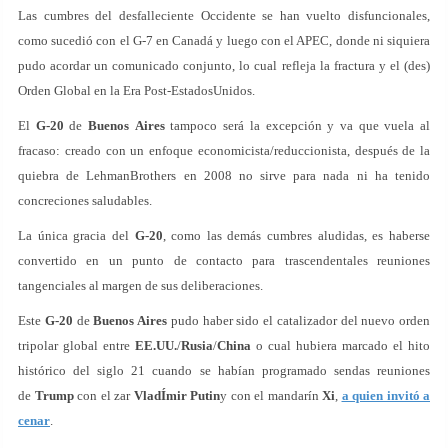
Las cumbres del desfalleciente Occidente se han vuelto disfuncionales,
como sucedió con el G-7 en Canadá y luego con el APEC, donde ni siquiera
pudo acordar un comunicado conjunto, lo cual refleja la fractura y el (des)
Orden Global en la Era Post-EstadosUnidos.
El
G-20
de
Buenos
Aires
tampoco será la excepción y va que vuela al
fracaso: creado con un enfoque economicista/reduccionista, después de la
quiebra de LehmanBrothers en 2008 no sirve para nada ni ha tenido
concreciones saludables.
La única gracia del
G-20
, como las demás cumbres aludidas, es haberse
convertido en un punto de contacto para trascendentales reuniones
tangenciales al margen de sus deliberaciones.
Este
G-20
de
Buenos Aires
pudo haber sido el catalizador del nuevo orden
tripolar global entre
EE.UU.
/
Rusia
/
China
o cual hubiera marcado el hito
histórico del siglo 21 cuando se habían programado sendas reuniones
de
Trump
con el zar
VladÍmir
Putin
y con el mandarín
Xi
,
a quien invitó a
cenar
.