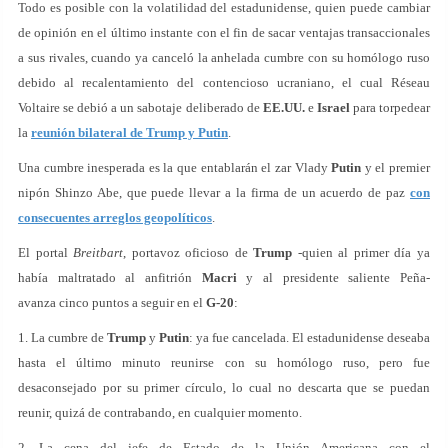
Todo es posible con la volatilidad del estadunidense, quien puede cambiar
de opinión en el último instante con el fin de sacar ventajas transaccionales
a sus rivales, cuando ya canceló la anhelada cumbre con su homólogo ruso
debido al recalentamiento del contencioso ucraniano, el cual Réseau
Voltaire se debió a un sabotaje deliberado de
EE.UU.
e
Israel
para torpedear
la
reunión bilateral de Trump y Putin
.
Una cumbre inesperada es la que entablarán el zar Vlady
Putin
y el premier
nipón Shinzo Abe, que puede llevar a la firma de un acuerdo de paz
con
consecuentes arreglos geopolíticos
.
El portal
Breitbart
, portavoz oficioso de
Trump
-quien al primer día ya
había maltratado al anfitrión
Macri
y al presidente saliente Peña-
avanza cinco puntos a seguir en el
G-20
:
1. La cumbre de
Trump
y
Putin
: ya fue cancelada. El estadunidense deseaba
hasta el último minuto reunirse con su homólogo ruso, pero fue
desaconsejado por su primer círculo, lo cual no descarta que se puedan
reunir, quizá de contrabando, en cualquier momento.
2. La cena del jefe de Estado de la Unión Americana con el