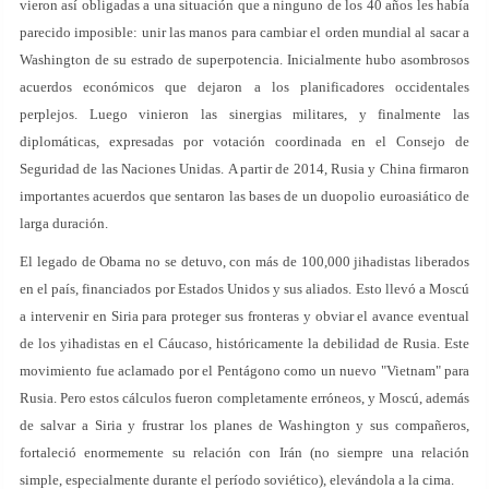
vieron así obligadas a una situación que a ninguno de los 40 años les había
parecido imposible: unir las manos para cambiar el orden mundial al sacar a
Washington de su estrado de superpotencia. Inicialmente hubo asombrosos
acuerdos económicos que dejaron a los planificadores occidentales
perplejos. Luego vinieron las sinergias militares, y finalmente las
diplomáticas, expresadas por votación coordinada en el Consejo de
Seguridad de las Naciones Unidas. A partir de 2014, Rusia y China firmaron
importantes acuerdos que sentaron las bases de un duopolio euroasiático de
larga duración.
El legado de Obama no se detuvo, con más de 100,000 jihadistas liberados
en el país, financiados por Estados Unidos y sus aliados. Esto llevó a Moscú
a intervenir en Siria para proteger sus fronteras y obviar el avance eventual
de los yihadistas en el Cáucaso, históricamente la debilidad de Rusia. Este
movimiento fue aclamado por el Pentágono como un nuevo "Vietnam" para
Rusia. Pero estos cálculos fueron completamente erróneos, y Moscú, además
de salvar a Siria y frustrar los planes de Washington y sus compañeros,
fortaleció enormemente su relación con Irán (no siempre una relación
simple, especialmente durante el período soviético), elevándola a la cima.