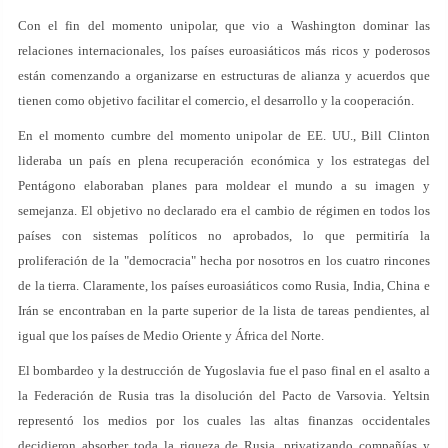
Con el fin del momento unipolar, que vio a Washington dominar las
relaciones internacionales, los países euroasiáticos más ricos y poderosos
están comenzando a organizarse en estructuras de alianza y acuerdos que
tienen como objetivo facilitar el comercio, el desarrollo y la cooperación.
En el momento cumbre del momento unipolar de EE. UU., Bill Clinton
lideraba un país en plena recuperación económica y los estrategas del
Pentágono elaboraban planes para moldear el mundo a su imagen y
semejanza. El objetivo no declarado era el cambio de régimen en todos los
países con sistemas políticos no aprobados, lo que permitiría la
proliferación de la "democracia" hecha por nosotros en los cuatro rincones
de la tierra. Claramente, los países euroasiáticos como Rusia, India, China e
Irán se encontraban en la parte superior de la lista de tareas pendientes, al
igual que los países de Medio Oriente y África del Norte.
El bombardeo y la destrucción de Yugoslavia fue el paso final en el asalto a
la Federación de Rusia tras la disolución del Pacto de Varsovia. Yeltsin
representó los medios por los cuales las altas finanzas occidentales
decidieron absorber toda la riqueza de Rusia, privatizando compañías y