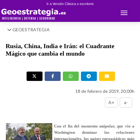
Ir a Versión Clásica o escritorio
Toggle 
GEOESTRATEGIA
Rusia, China, India e Irán: el Cuadrante
Mágico que cambia el mundo
18 de febrero de 2019, 20:00h
A+
a-
Con el fin del momento unipolar, que vio a
Washington dominar las relaciones
internacionales, los países euroasiáticos más