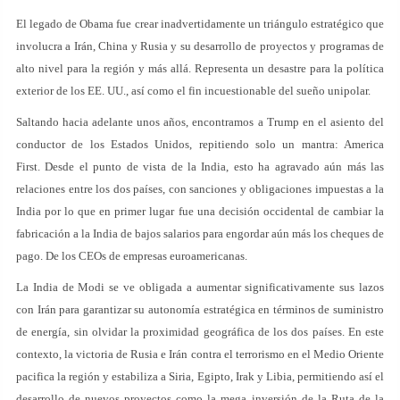
El legado de Obama fue crear inadvertidamente un triángulo estratégico que
involucra a Irán, China y Rusia y su desarrollo de proyectos y programas de
alto nivel para la región y más allá. Representa un desastre para la política
exterior de los EE. UU., así como el fin incuestionable del sueño unipolar.
Saltando hacia adelante unos años, encontramos a Trump en el asiento del
conductor de los Estados Unidos, repitiendo solo un mantra: America
First. Desde el punto de vista de la India, esto ha agravado aún más las
relaciones entre los dos países, con sanciones y obligaciones impuestas a la
India por lo que en primer lugar fue una decisión occidental de cambiar la
fabricación a la India de bajos salarios para engordar aún más los cheques de
pago. De los CEOs de empresas euroamericanas.
La India de Modi se ve obligada a aumentar significativamente sus lazos
con Irán para garantizar su autonomía estratégica en términos de suministro
de energía, sin olvidar la proximidad geográfica de los dos países. En este
contexto, la victoria de Rusia e Irán contra el terrorismo en el Medio Oriente
pacifica la región y estabiliza a Siria, Egipto, Irak y Libia, permitiendo así el
desarrollo de nuevos proyectos como la mega inversión de la Ruta de la