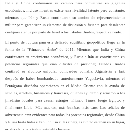
India y China continuaron su camino para convertirse en gigantes
económicos, incluso mientras existe una rivalidad latente pero constante,
mientras que Irán y Rusia continuaron su camino de rejuvenecimiento
militar para garantizar un elemento de disuasión suficiente para desalentar
cualquier ataque por parte de Israel o los Estados Unidos, respectivamente. .
El punto de ruptura para este delicado equilibrio geopolítico llegó en la
forma de la "Primavera Árabe" de 2011. Mientras que India y China
continuaron su crecimiento económico, y Rusia e Irán se convirtieron en
potencias regionales que eran difíciles de presionar, Estados Unidos
continuó su alboroto unipolar, bombardeo Somalia, Afganistán e Irak
después de haber bombardeado anteriormente Yugoslavia, mientras el
Pentágono diseñaba operaciones en el Medio Oriente con la ayuda de
saudíes, israelíes, británicos y franceses, quienes ayudaron y armaron a los
jihadistas locales para causar estragos. Primero Túnez, luego Egipto, y
finalmente Libia. Más muertos, más bombas, más caos. Las señales de
advertencia eran evidentes para todas las potencias regionales, desde China
y Rusia hasta India e Irán. Incluso si las sinergias aún no estaban en su lugar,
estaba claro para todos qué debía hacerse.