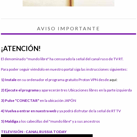
AVISO IMPORTANTE
¡ATENCIÓN!
El denominado "mundo libre" ha censurado la señal del canal ruso de TV RT.
Para poder seguir viéndolo en nuestro portal siga las instrucciones siguientes:
1) Instale
en su ordenador el programa gratuito Proton VPN desde
aquí:
2) Ejecute el programa
y aparecerán tres Ubicaciones libres en la parte izquierda
3) Pulse "CONECTAR"
en la ubicación JAPÓN
4) Vuelva a entrar en nuestra web
y ya podrá disfrutar de la señal de RT TV
5) Maldiga
a los cabecillas del "mundo libre" y a sus ancestros
TELEVISIÓN - CANAL RUSSIA TODAY