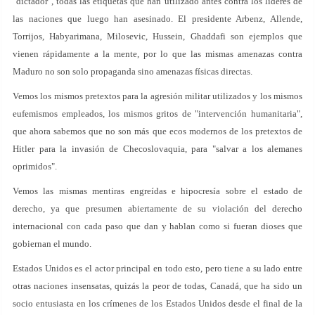
"dictador", todas las etiquetas que han utilizado antes contra los líderes de
las naciones que luego han asesinado. El presidente Arbenz, Allende,
Torrijos, Habyarimana, Milosevic, Hussein, Ghaddafi son ejemplos que
vienen rápidamente a la mente, por lo que las mismas amenazas contra
Maduro no son solo propaganda sino amenazas físicas directas.
Vemos los mismos pretextos para la agresión militar utilizados y los mismos
eufemismos empleados, los mismos gritos de "intervención humanitaria",
que ahora sabemos que no son más que ecos modernos de los pretextos de
Hitler para la invasión de Checoslovaquia, para "salvar a los alemanes
oprimidos".
Vemos las mismas mentiras engreídas e hipocresía sobre el estado de
derecho, ya que presumen abiertamente de su violación del derecho
internacional con cada paso que dan y hablan como si fueran dioses que
gobiernan el mundo.
Estados Unidos es el actor principal en todo esto, pero tiene a su lado entre
otras naciones insensatas, quizás la peor de todas, Canadá, que ha sido un
socio entusiasta en los crímenes de los Estados Unidos desde el final de la