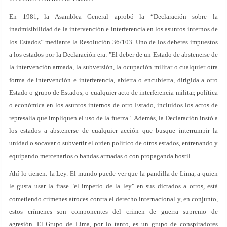
En 1981, la Asamblea General aprobó la “Declaración sobre la
inadmisibilidad de la intervención e interferencia en los asuntos internos de
los Estados” mediante la Resolución 36/103. Uno de los deberes impuestos
a los estados por la Declaración era: "El deber de un Estado de abstenerse de
la intervención armada, la subversión, la ocupación militar o cualquier otra
forma de intervención e interferencia, abierta o encubierta, dirigida a otro
Estado o grupo de Estados, o cualquier acto de interferencia militar, política
o económica en los asuntos internos de otro Estado, incluidos los actos de
represalia que impliquen el uso de la fuerza". Además, la Declaración instó a
los estados a abstenerse de cualquier acción que busque interrumpir la
unidad o socavar o subvertir el orden político de otros estados, entrenando y
equipando mercenarios o bandas armadas o con propaganda hostil.
Ahí lo tienen: la Ley. El mundo puede ver que la pandilla de Lima, a quien
le gusta usar la frase "el imperio de la ley" en sus dictados a otros, está
cometiendo crímenes atroces contra el derecho internacional y, en conjunto,
estos crímenes son componentes del crimen de guerra supremo de
agresión. El Grupo de Lima, por lo tanto, es un grupo de conspiradores