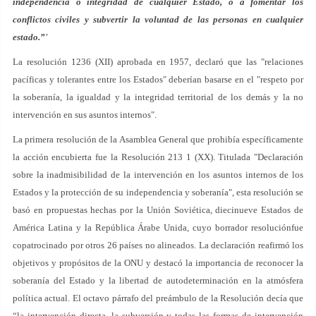
independencia o integridad de cualquier Estado, o a fomentar los
conflictos civiles y subvertir la voluntad de las personas en cualquier
estado.”'
La resolución 1236 (XII) aprobada en 1957, declaró que las "relaciones
pacíficas y tolerantes entre los Estados" deberían basarse en el "respeto por
la soberanía, la igualdad y la integridad territorial de los demás y la no
intervención en sus asuntos internos".
La primera resolución de la Asamblea General que prohibía específicamente
la acción encubierta fue la Resolución 213 1 (XX). Titulada "Declaración
sobre la inadmisibilidad de la intervención en los asuntos internos de los
Estados y la protección de su independencia y soberanía", esta resolución se
basó en propuestas hechas por la Unión Soviética, diecinueve Estados de
América Latina y la República Árabe Unida, cuyo borrador resoluciónfue
copatrocinado por otros 26 países no alineados. La declaración reafirmó los
objetivos y propósitos de la ONU y destacó la importancia de reconocer la
soberanía del Estado y la libertad de autodeterminación en la atmósfera
política actual. El octavo párrafo del preámbulo de la Resolución decía que
“la intervención directa, la subversión y todas las formas de intervención