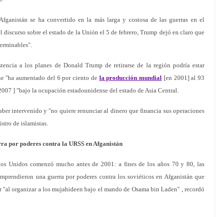
fganistán se ha convertido en la más larga y costosa de las guerras en el
 discurso sobre el estado de la Unión el 5 de febrero, Trump dejó en claro que
terminables".
istencia a los planes de Donald Trump de retirarse de la región podría estar
que "ha aumentado del 6 por ciento de
la producción mundial
[en 2001] al 93
2007 ] "bajo la ocupación estadounidense del estado de Asia Central.
aber intervenido y "no quiere renunciar al dinero que financia sus operaciones
stro de islamistas.
ra por poderes contra la URSS en Afganistán
dos Unidos comenzó mucho antes de 2001: a fines de los años 70 y 80, las
mprendieron una guerra por poderes contra los soviéticos en Afganistán que
r "al organizar a los mujahideen bajo el mando de Osama bin Laden" , recordó