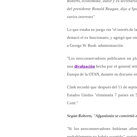
Roberts, economista, autor y ex secretar
del presidente Ronald Reagan, dijo a Spu
varios intereses".
Lo que estaba en juego era "el interés de 
destacó el ex funcionario, y agregó que ot
a George W. Bush. administración.
"Los neoconservadores publicaron un plan
una
divulgación
hecha por el general re
Europa de la OTAN, durante su discurso 
Clark recordó que después del 11 de sept
Estados Unidos "eliminaría 7 países en 
Corrí."
Según Roberts, "Afganistán se convirtió e
"Si los neoconservadores hubieran afi
probablemente no habría ocurrido", sugiri