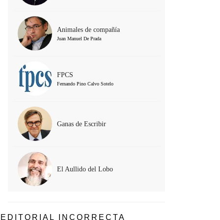
Animales de compañía
Juan Manuel De Prada
FPCS
Fernando Pino Calvo Sotelo
Ganas de Escribir
El Aullido del Lobo
EDITORIAL INCORRECTA