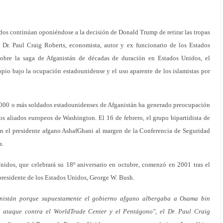
dos continúan oponiéndose a la decisión de Donald Trump de retirar las tropas
 Dr. Paul Craig Roberts, economista, autor y ex funcionario de los Estados
sobre la saga de Afganistán de décadas de duración en Estados Unidos, el
pio bajo la ocupación estadounidense y el uso aparente de los islamistas por
.000 o más soldados estadounidenses de Afganistán ha generado preocupación
los aliados europeos de Washington. El 16 de febrero, el grupo bipartidista de
on el presidente afgano AshafGhani al margen de la Conferencia de Seguridad
a.
nidos, que celebrará su 18º aniversario en octubre, comenzó en 2001 tras el
 presidente de los Estados Unidos, George W. Bush.
anistán porque supuestamente el gobierno afgano albergaba a Osama bin
l ataque contra el WorldTrade Center y el Pentágono", el Dr. Paul Craig