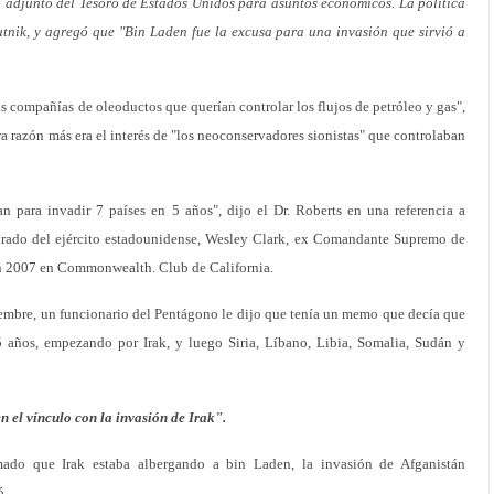
io adjunto del Tesoro de Estados Unidos para asuntos económicos. La política
tnik, y agregó que "Bin Laden fue la excusa para una invasión que sirvió a
las compañías de oleoductos que querían controlar los flujos de petróleo y gas",
ra razón más era el interés de "los neoconservadores sionistas" que controlaban
 para invadir 7 países en 5 años", dijo el Dr. Roberts en una referencia a
tirado del ejército estadounidense, Wesley Clark, ex Comandante Supremo de
en 2007 en Commonwealth. Club de California.
iembre, un funcionario del Pentágono le dijo que tenía un memo que decía que
5 años, empezando por Irak, y luego Siria, Líbano, Libia, Somalia, Sudán y
n el vínculo con la invasión de Irak".
rmado que Irak estaba albergando a bin Laden, la invasión de Afganistán
ó.