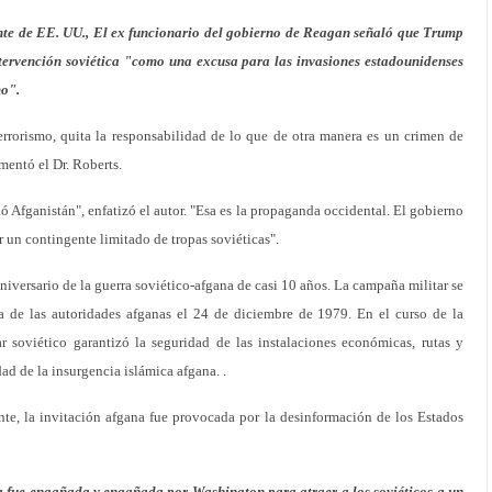
ente de EE. UU., El ex funcionario del gobierno de Reagan señaló que Trump
intervención soviética "como una excusa para las invasiones estadounidenses
mo".
errorismo, quita la responsabilidad de lo que de otra manera es un crimen de
mentó el Dr. Roberts.
ó Afganistán", enfatizó el autor. "Esa es la propaganda occidental. El gobierno
r un contingente limitado de tropas soviéticas".
iversario de la guerra soviético-afgana de casi 10 años. La campaña militar se
ada de las autoridades afganas el 24 de diciembre de 1979. En el curso de la
ar soviético garantizó la seguridad de las instalaciones económicas, rutas y
dad de la insurgencia islámica afgana. .
te, la invitación afgana fue provocada por la desinformación de los Estados
a fue engañada y engañada por Washington para atraer a los soviéticos a un