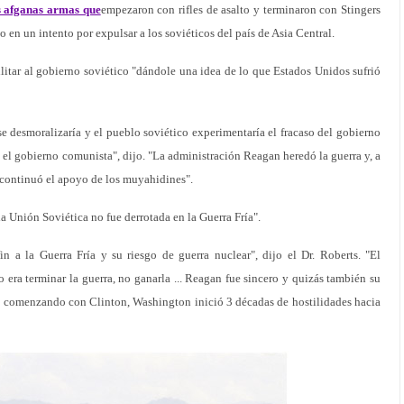
s afganas armas que
empezaron con rifles de asalto y terminaron con Stingers
 en un intento por expulsar a los soviéticos del país de Asia Central.
ilitar al gobierno soviético "dándole una idea de lo que Estados Unidos sufrió
 se desmoralizaría y el pueblo soviético experimentaría el fracaso del gobierno
n el gobierno comunista", dijo. "La administración Reagan heredó la guerra y, a
 continuó el apoyo de los muyahidines".
a Unión Soviética no fue derrotada en la Guerra Fría".
 a la Guerra Fría y su riesgo de guerra nuclear", dijo el Dr. Roberts. "El
 era terminar la guerra, no ganarla ... Reagan fue sincero y quizás también su
 comenzando con Clinton, Washington inició 3 décadas de hostilidades hacia