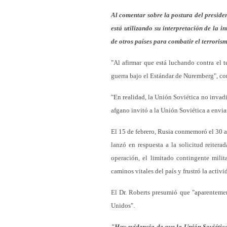
Al comentar sobre la postura del presid
está utilizando su interpretación de la 
de otros países para combatir el terroris
"Al afirmar que está luchando contra el t
guerra bajo el Estándar de Nuremberg", co
"En realidad, la Unión Soviética no invadi
afgano invitó a la Unión Soviética a envia
El 15 de febrero, Rusia conmemoró el 30 an
lanzó en respuesta a la solicitud reiter
operación, el limitado contingente milit
caminos vitales del país y frustró la activi
El Dr. Roberts presumió que "aparentemen
Unidos".
"Hay evidencia de que la Unión Soviétic