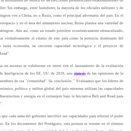
e la intromisión de Moscú en las elecciones presidenciales estadounidenses de
er. Sin embargo, entre bastidores, la mayoría de los oficiales militares y de
ington ven a China, no a Rusia, como el principal adversario del país. En el
ciberespacio y en el área del armamento nuclear, Rusia plantea una variedad de
shington. Aún así, como un estado petrolero económicamente obstaculizado,
fiar verdaderamente el estatus de este país como la potencia dominante del
u vasta economía, su creciente capacidad tecnológica y el proyecto de
 Road".
a en ascenso se exhibieron en enero con el lanzamiento de la evaluación
e Inteligencia de los EE. UU. de 2019, una
síntesis
de las opiniones de la
miembros de esa "comunidad". Su conclusión: " Evaluamos que los líderes de
nómico, político y militar global del país mientras utilizan las capacidades
fraestructura y energía en el extranjero bajo la Iniciativa Belt and Road para
".
era que cada rama del gobierno movilice sus capacidades para reforzar el poder
no. En los documentos del Pentágono, esta postura se resume en el término