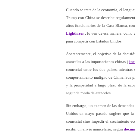
Cuando se trata de la economía, el lengua
Trump con China se describe regularmente
altos funcionarios de la Casa Blanca, co
Lighthizer
, lo ven de esa manera: como u
para competir con Estados Unidos.
Aparentemente, el objetivo de la decis
aranceles a las importaciones chinas (
inc
comercial entre los dos países, mientras
comportamiento maligno de China. Sus prá
y la prosperidad a largo plazo de la ec
segunda ronda de aranceles.
Sin embargo, un examen de las demandas p
Unidos en mayo pasado sugiere que la i
comercial sino impedir el crecimiento ec
recibir un alivio arancelario, según
docume