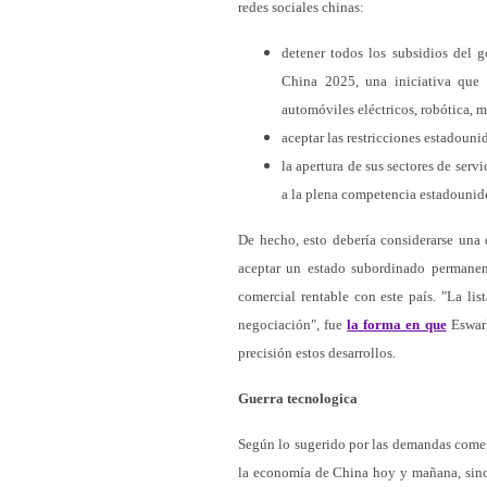
redes sociales chinas:
detener todos los subsidios del 
China 2025, una iniciativa que 
automóviles eléctricos, robótica, m
aceptar las restricciones estadouni
la apertura de sus sectores de serv
a la plena competencia estadounid
De hecho, esto debería considerarse una 
aceptar un estado subordinado permanent
comercial rentable con este país. "La li
negociación", fue
la forma en que
EswarP
precisión estos desarrollos.
Guerra tecnologica
Según lo sugerido por las demandas comer
la economía de China hoy y mañana, sino