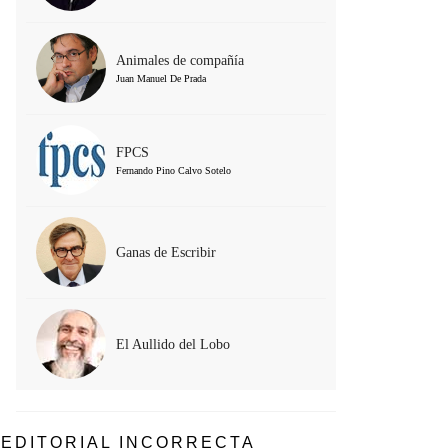
Animales de compañía
Juan Manuel De Prada
FPCS
Fernando Pino Calvo Sotelo
Ganas de Escribir
El Aullido del Lobo
EDITORIAL INCORRECTA