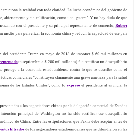
je traiciona la realidad con toda claridad. La lucha económica del gobierno de
, abiertamente y sin calificación, como una "guerra". Y no hay duda de que
menzando con el presidente y su principal representante de comercio,
Robert
n medio para pulverizar la economía china y reducir la capacidad de ese país
ión del presidente Trump en mayo de 2018 de imponer $ 60 mil millones en
rementado
en septiembre a $ 200 mil millones) fue rectificar un desequilibrio
 se protege a la economía estadounidense contra lo que se describe como el
cticas comerciales "constituyen claramente una grave amenaza para la salud
onomía de los Estados Unidos", como lo
expresó
el presidente al anunciar la
resentadas a los negociadores chinos por la delegación comercial de Estados
ntención principal de Washington no ha sido rectificar ese desequilibrio
onómico de China. Entre las estipulaciones que Pekín debe aceptar antes de
ntos filtrados
de los negociadores estadounidenses que se difundieron en las