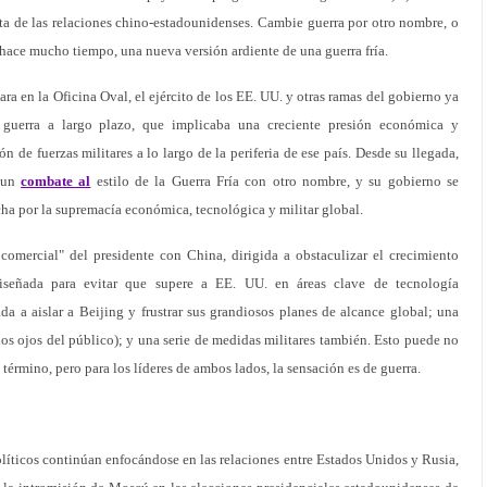
a de las relaciones chino-estadounidenses. Cambie guerra por otro nombre, o
o hace mucho tiempo, una nueva versión ardiente de una guerra fría.
a en la Oficina Oval, el ejército de los EE. UU. y otras ramas del gobierno ya
guerra a largo plazo, que implicaba una creciente presión económica y
de fuerzas militares a lo largo de la periferia de ese país. Desde su llegada,
n un
combate al
estilo de la Guerra Fría con otro nombre, y su gobierno se
ha por la supremacía económica, tecnológica y militar global.
comercial" del presidente con China, dirigida a obstaculizar el crecimiento
diseñada para evitar que supere a EE. UU. en áreas clave de tecnología
a a aislar a Beijing y frustrar sus grandiosos planes de alcance global; una
 los ojos del público); y una serie de medidas militares también. Esto puede no
l término, pero para los líderes de ambos lados, la sensación es de guerra.
ticos continúan enfocándose en las relaciones entre Estados Unidos y Rusia,