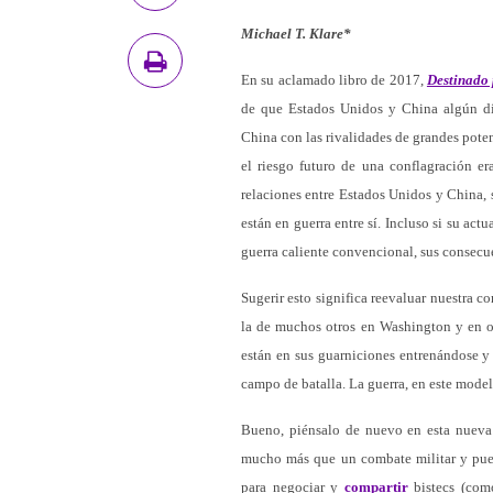
Michael T. Klare*
En su aclamado libro de 2017,
Destinado 
de que Estados Unidos y China algún dí
China con las rivalidades de grandes pote
el riesgo futuro de una conflagración era
relaciones entre Estados Unidos y China, 
están en guerra entre sí. Incluso si su ac
guerra caliente convencional, sus consecu
Sugerir esto significa reevaluar nuestra c
la de muchos otros en Washington y en ot
están en sus guarniciones entrenándose y
campo de batalla. La guerra, en este mode
Bueno, piénsalo de nuevo en esta nueva 
mucho más que un combate militar y puede
para negociar y
compartir
bistecs (com