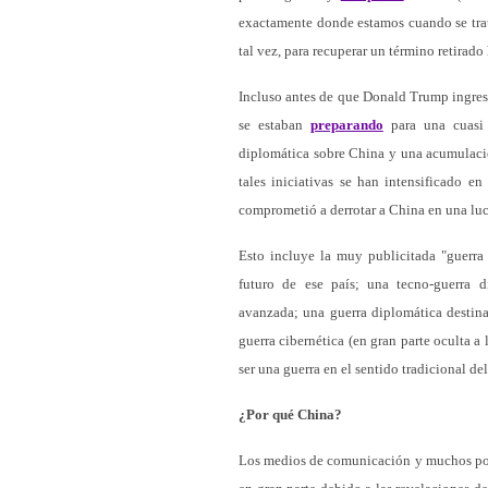
exactamente donde estamos cuando se trat
tal vez, para recuperar un término retirad
Incluso antes de que Donald Trump ingresar
se estaban
preparando
para una cuasi 
diplomática sobre China y una acumulación 
tales iniciativas se han intensificado e
comprometió a derrotar a China en una luc
Esto incluye la muy publicitada "guerra 
futuro de ese país; una tecno-guerra 
avanzada; una guerra diplomática destinad
guerra cibernética (en gran parte oculta a
ser una guerra en el sentido tradicional de
¿Por qué China?
Los medios de comunicación y muchos polí