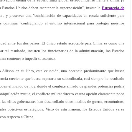
ervación eterna de la superioridad global estadounidense frente a China (y
os Estados Unidos deben mantener la superposición", insiste la
Estrategia de
n , y preservar una "combinación de capacidades en escala suficiente para
s continúa "configurando el entorno internacional para proteger nuestros
idad entre los dos países. El único estado aceptable para China es como una
r tal resultado, insisten los funcionarios de la administración, los Estados
ara contener o impedir su ascenso.
o Allison en su libro, esta ecuación, una potencia predominante que busca
ncia creciente que busca superar a su subordinada, casi siempre ha resultado
o, en el mundo de hoy, donde el combate armado de grandes potencias podría
aniquilación mutua, el conflicto militar directo es una opción claramente poco
o, las elites gobernantes han desarrollado otros medios de guerra, económicos,
tales objetivos estratégicos. Visto de esta manera, los Estados Unidos ya se
 con respecto a China.