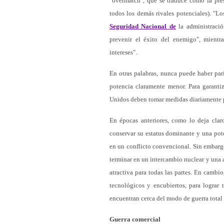
"overmatch", que se traduce como la pres
todos los demás rivales potenciales). "L
Seguridad Nacional de
la administració
prevenir el éxito del enemigo", mientra
intereses".
En otras palabras, nunca puede haber par
potencia claramente menor. Para garantiza
Unidos deben tomar medidas diariamente p
En épocas anteriores, como lo deja clar
conservar su estatus dominante y una pote
en un conflicto convencional. Sin embarg
terminar en un intercambio nuclear y una 
atractiva para todas las partes. En cambi
tecnológicos y encubiertos, para lograr 
encuentran cerca del modo de guerra total
Guerra comercial