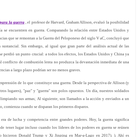
para la guerra
, el profesor de Harvard, Graham Allison, evaluó la posibilidad
a se encuentren en guerra. Comparando la relación entre Estados Unidos y
ncias que se remontan a la Guerra del Peloponeso del siglo V aC, concluyó que
 sustancial. Sin embargo, al igual que gran parte del análisis actual de las
se perdió un punto crucial: a todos los efectos, los Estados Unidos y China ya
tual conflicto de combustión lenta no produzca la devastación inmediata de una
encias a largo plazo podrían ser no menos graves.
omprensión de lo que constituye una guerra. Desde la perspectiva de Allison (y
ros lugares), "paz" y "guerra" son polos opuestos. Un día, nuestros soldados
 limpiando sus armas; Al siguiente, son llamados a la acción y enviados a un
lo, comienza cuando se disparan los primeros disparos.
era de lucha y competencia entre grandes poderes. Hoy, la guerra significa
 tener lugar incluso cuando los líderes de los poderes en guerra se reúnen
o hicieron Donald Trump y Xi Jinping en Mar-a-Lago en 2017). ). Ahí es