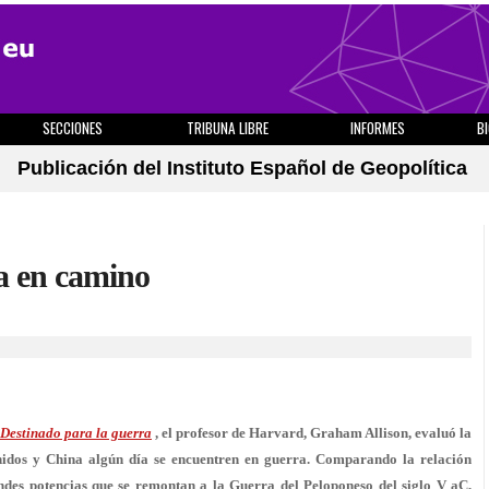
SECCIONES
TRIBUNA LIBRE
INFORMES
B
Publicación del Instituto Español de Geopolítica
a en camino
Destinado para la guerra
, el profesor de Harvard, Graham Allison, evaluó la
nidos y China algún día se encuentren en guerra. Comparando la relación
ndes potencias que se remontan a la Guerra del Peloponeso del siglo V aC,