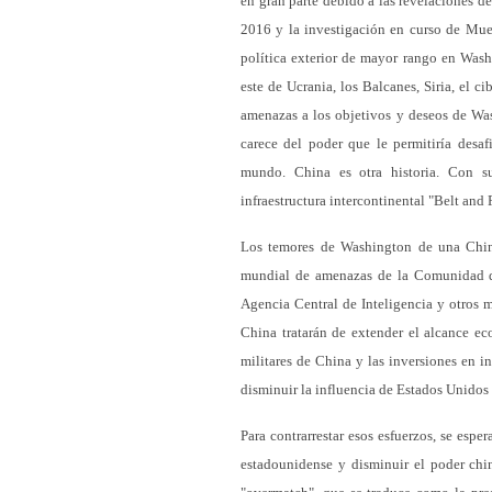
en gran parte debido a las revelaciones d
2016 y la investigación en curso de Muell
política exterior de mayor rango en Wash
este de Ucrania, los Balcanes, Siria, el 
amenazas a los objetivos y deseos de Wa
carece del poder que le permitiría desa
mundo. China es otra historia. Con s
infraestructura intercontinental "Belt and
Los temores de Washington de una Chin
mundial de amenazas de la Comunidad d
Agencia Central de Inteligencia y otros 
China tratarán de extender el alcance eco
militares de China y las inversiones en in
disminuir la influencia de Estados Unidos 
Para contrarrestar esos esfuerzos, se esp
estadounidense y disminuir el poder chi