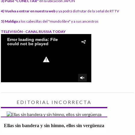
3) Pulse "CONECTAR"
en la ubicación JAPÓN
4) Vuelva a entrar en nuestra web
y ya podrá disfrutar de la señal de RT TV
5) Maldiga
a los cabecillas del "mundo libre" y a sus ancestros
TELEVISIÓN - CANAL RUSSIA TODAY
EDITORIAL INCORRECTA
Ellas sin bandera y sin himno, ellos sin vergüenza