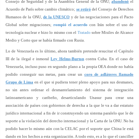
Consejo de Seguridad y de la Asamblea General de la ONU;
abandonó
el
Acuerdo de París sobre cambio climático;
se retiró
del Consejo de Derechos
Humanos de la ONU,
de la UNESCO
y de las negociaciones para el Pacto
Global sobre migraciones;
rompió el acuerdo
con Irán sobre el uso de
tecnología nuclear e hizo lo mismo con el
Tratado
sobre Misiles de Alcance
Medio y Corto que se había firmado con Rusia.
Lo de Venezuela es lo último, ahora también pretende resucitar el Capítulo
III de la ilegal e inmoral
Ley Helms-Burton
contra Cuba. En el caso de
Venezuela, incluso puso en segundo plano a la propia OEA donde no había
podido conseguir sus metas, para crear un
coro de adláteres llamado
Grupo de Lima
en el que si pudiera tener pleno apoyo para sus desmanes,
no sin antes ordenar el desmantelamiento del sistema de integración
latinoamericano y caribeño, desarticulando Unasur para crear una
asociación de países con gobiernos de derecha a la que le va a dar estatuto
jurídico internacional a fin de ir construyendo un sistema paralelo que le de
soporte a la violación del derecho internacional y la Carta de la ONU. No ha
podido hacer lo mismo aún con la CELAC por el soporte que China le está
dando en los hechos a esta organización. A todo esto, es a lo que el canciller