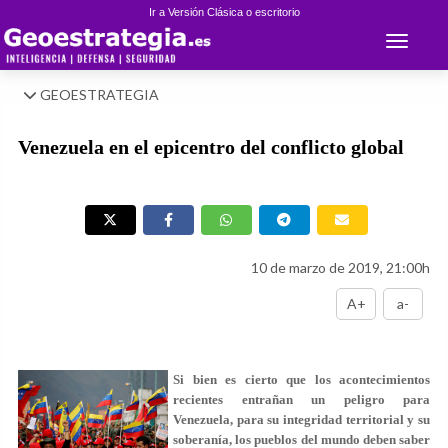
Ir a Versión Clásica o escritorio
Toggle 
GEOESTRATEGIA
Venezuela en el epicentro del conflicto global
10 de marzo de 2019, 21:00h
A+
a-
Si bien es cierto que los acontecimientos
recientes entrañan un peligro para
Venezuela, para su integridad territorial y su
soberanía, los pueblos del mundo deben saber