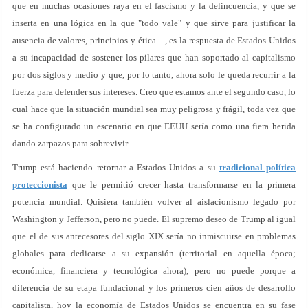
que en muchas ocasiones raya en el fascismo y la delincuencia, y que se
inserta en una lógica en la que "todo vale" y que sirve para justificar la
ausencia de valores, principios y ética—, es la respuesta de Estados Unidos
a su incapacidad de sostener los pilares que han soportado al capitalismo
por dos siglos y medio y que, por lo tanto, ahora solo le queda recurrir a la
fuerza para defender sus intereses. Creo que estamos ante el segundo caso, lo
cual hace que la situación mundial sea muy peligrosa y frágil, toda vez que
se ha configurado un escenario en que EEUU sería como una fiera herida
dando zarpazos para sobrevivir.
Trump está haciendo retornar a Estados Unidos a su
tradicional política
proteccionista
que le permitió crecer hasta transformarse en la primera
potencia mundial. Quisiera también volver al aislacionismo legado por
Washington y Jefferson, pero no puede. El supremo deseo de Trump al igual
que el de sus antecesores del siglo XIX sería no inmiscuirse en problemas
globales para dedicarse a su expansión (territorial en aquella época;
económica, financiera y tecnológica ahora), pero no puede porque a
diferencia de su etapa fundacional y los primeros cien años de desarrollo
capitalista, hoy la economía de Estados Unidos se encuentra en su fase