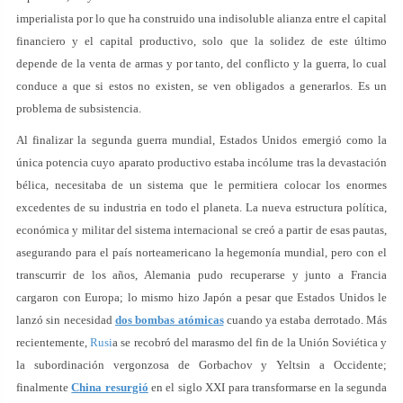
imperialista por lo que ha construido una indisoluble alianza entre el capital
financiero y el capital productivo, solo que la solidez de este último
depende de la venta de armas y por tanto, del conflicto y la guerra, lo cual
conduce a que si estos no existen, se ven obligados a generarlos. Es un
problema de subsistencia.
Al finalizar la segunda guerra mundial, Estados Unidos emergió como la
única potencia cuyo aparato productivo estaba incólume tras la devastación
bélica, necesitaba de un sistema que le permitiera colocar los enormes
excedentes de su industria en todo el planeta. La nueva estructura política,
económica y militar del sistema internacional se creó a partir de esas pautas,
asegurando para el país norteamericano la hegemonía mundial, pero con el
transcurrir de los años, Alemania pudo recuperarse y junto a Francia
cargaron con Europa; lo mismo hizo Japón a pesar que Estados Unidos le
lanzó sin necesidad
dos bombas atómicas
cuando ya estaba derrotado. Más
recientemente,
Rusi
a se recobró del marasmo del fin de la Unión Soviética y
la subordinación vergonzosa de Gorbachov y Yeltsin a Occidente;
finalmente
China resurgió
en el siglo XXI para transformarse en la segunda