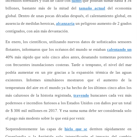
incendios forestales y olas de calor con
daños
que podrían sumar hasta $ 54
billones, bastante más de la mitad del
tamaño actual
del economia
global. Dentro de unas pocas décadas después, el calentamiento global, en
ausencia de medidas heroicas,
alcanzaría
un peligroso aumento de 2 grados
centígrados, con aún más devastación.
En enero, los científicos, utilizando nuevos datos de sofisticados sensores
flotantes, informaron que los océanos del mundo se estaban
calentando un
40% más rápido que solo cinco años antes, desatando tormentas potentes
con frecuentes inundaciones costeras. Tarde o temprano, el nivel del mar
podría aumentar en un pie gracias a la expansión térmica de las aguas
existentes. Informes simultáneos mostraron que el aumento de la
temperatura del aire en el mundo ya ha hecho de los últimos cinco años los
más calurosos de la historia registrada,
trayendo
huracanes cada vez más
poderosos e incendios furiosos a los Estados Unidos con daños por un total
de $ 306 mil millones en 2017. Y esa suma suma debe ser considerada solo
el pago más modesto sobre lo que está por venir.
Sorprendentemente las capas de
hielo que se
derriten rápidamente en
Groenlandia y la Antártida solo intensificarán el impacto del cambio