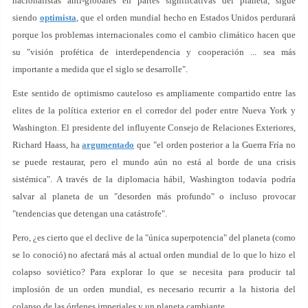
nacionalistas anti-globales en partes significativas del planeta, sigue
siendo
optimista
, que el orden mundial hecho en Estados Unidos perdurará
porque los problemas internacionales como el cambio climático hacen que
su "visión profética de interdependencia y cooperación ... sea más
importante a medida que el siglo se desarrolle".
Este sentido de optimismo cauteloso es ampliamente compartido entre las
elites de la política exterior en el corredor del poder entre Nueva York y
Washington. El presidente del influyente Consejo de Relaciones Exteriores,
Richard Haass, ha
argumentado
que "el orden posterior a la Guerra Fría no
se puede restaurar, pero el mundo aún no está al borde de una crisis
sistémica". A través de la diplomacia hábil, Washington todavía podría
salvar al planeta de un "desorden más profundo" o incluso provocar
"tendencias que detengan una catástrofe".
Pero, ¿es cierto que el declive de la "única superpotencia" del planeta (como
se lo conoció) no afectará más al actual orden mundial de lo que lo hizo el
colapso soviético? Para explorar lo que se necesita para producir tal
implosión de un orden mundial, es necesario recurrir a la historia del
colapso de las órdenes imperiales y un planeta cambiante.