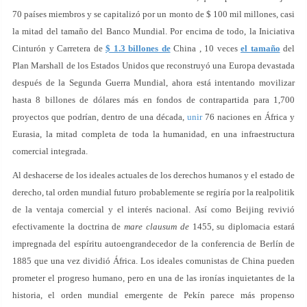
70 países miembros y se capitalizó por un monto de $ 100 mil millones, casi
la mitad del tamaño del Banco Mundial. Por encima de todo, la Iniciativa
Cinturón y Carretera de
$ 1.3 billones de
China , 10 veces
el tamaño
del
Plan Marshall de los Estados Unidos que reconstruyó una Europa devastada
después de la Segunda Guerra Mundial, ahora está intentando movilizar
hasta 8 billones de dólares más en fondos de contrapartida para 1,700
proyectos que podrían, dentro de una década,
unir
76 naciones en África y
Eurasia, la mitad completa de toda la humanidad, en una infraestructura
comercial integrada.
Al deshacerse de los ideales actuales de los derechos humanos y el estado de
derecho, tal orden mundial futuro probablemente se regiría por la realpolitik
de la ventaja comercial y el interés nacional. Así como Beijing revivió
efectivamente la doctrina de
mare clausum de
1455, su diplomacia estará
impregnada del espíritu autoengrandecedor de la conferencia de Berlín de
1885 que una vez dividió África. Los ideales comunistas de China pueden
prometer el progreso humano, pero en una de las ironías inquietantes de la
historia, el orden mundial emergente de Pekín parece más propenso