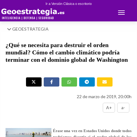
Ir a Versión Clásica o escritorio
Toggle 
GEOESTRATEGIA
¿Qué se necesita para destruir el orden
mundial? Cómo el cambio climático podría
terminar con el dominio global de Washington
22 de marzo de 2019, 20:00h
A+
a-
Érase una vez en Estados Unidos donde todos
podríamos discutir si el poder global de los