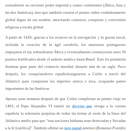
extendieron su creciente poder imperial a cuatro continentes (África, Asia y
las dos Américas), sino que también crearon el primer orden verdaderamente
global digno de ese nombre, mezclando comercio, conquista y conversión
religiosa a escala global.
A partir de 1420, gracias a los avances en la navegación y la guerra naval,
incluida la creación de la ágil
carabela
, los marineros portugueses
empujaron el sur, redondearon África y eventualmente construyeron unos 50
puertos fortificados desde el sudeste asiático hasta Brasil. Esto les permitiría
dominar gran parte del comercio mundial durante más de un siglo. Poco
después, los
conquistadores españoles
siguieron a Colón a través del
Atlántico para conquistar los imperios azteca e inca, ocupando partes
importantes de las Américas.
Apenas unas semanas después de que Colón completara su primer viaje en
1493, el Papa Alejandro VI emitió un
decreto que
otorga a la corona
española la soberanía perpetua de todas las tierras al oeste de la línea del
Atlántico medio para que "esas naciones bárbaras sean derrocadas y llevadas
a la fe [católica]". También afirmó un
toro papal
anterior (
Romanus Pontifex