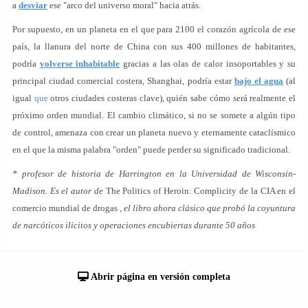
a
desviar
ese "arco del universo moral" hacia atrás.
Por supuesto, en un planeta en el que para 2100 el corazón agrícola de ese
país, la llanura del norte de China con sus 400 millones de habitantes,
podría
volverse inhabitable
gracias a las olas de calor insoportables y su
principal ciudad comercial costera, Shanghai, podría estar
bajo el agua
(al
igual
que
otros ciudades costeras clave), quién sabe cómo será realmente el
próximo orden mundial. El cambio climático, si no se somete a algún tipo
de control, amenaza con crear un planeta nuevo y eternamente cataclísmico
en el que la misma palabra "orden" puede perder su significado tradicional.
* profesor de historia de Harrington en la Universidad de Wisconsin-
Madison. Es el autor de
The Politics of Heroin: Complicity de la CIA en el
comercio mundial de drogas
, el libro ahora clásico que probó la coyuntura
de narcóticos ilícitos y operaciones encubiertas durante 50 años
Abrir página en versión completa