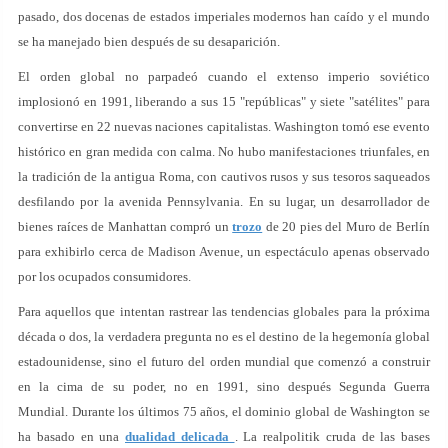
pasado, dos docenas de estados imperiales modernos han caído y el mundo
se ha manejado bien después de su desaparición.
El orden global no parpadeó cuando el extenso imperio soviético
implosionó en 1991, liberando a sus 15 "repúblicas" y siete "satélites" para
convertirse en 22 nuevas naciones capitalistas. Washington tomó ese evento
histórico en gran medida con calma. No hubo manifestaciones triunfales, en
la tradición de la antigua Roma, con cautivos rusos y sus tesoros saqueados
desfilando por la avenida Pennsylvania. En su lugar, un desarrollador de
bienes raíces de Manhattan compró un
trozo
de 20 pies del Muro de Berlín
para exhibirlo cerca de Madison Avenue, un espectáculo apenas observado
por los ocupados consumidores.
Para aquellos que intentan rastrear las tendencias globales para la próxima
década o dos, la verdadera pregunta no es el destino de la hegemonía global
estadounidense, sino el futuro del orden mundial que comenzó a construir
en la cima de su poder, no en 1991, sino después Segunda Guerra
Mundial. Durante los últimos 75 años, el dominio global de Washington se
ha basado en una
dualidad delicada
. La realpolitik cruda de las bases