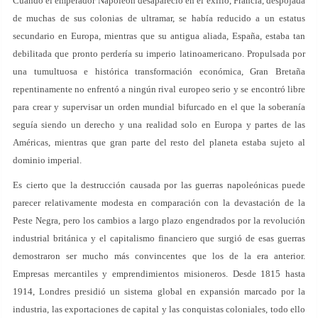
Cuando el emperador Napoleón desapareció en el exilio, Francia, despojada
de muchas de sus colonias de ultramar, se había reducido a un estatus
secundario en Europa, mientras que su antigua aliada, España, estaba tan
debilitada que pronto perdería su imperio latinoamericano. Propulsada por
una tumultuosa e histórica transformación económica, Gran Bretaña
repentinamente no enfrentó a ningún rival europeo serio y se encontró libre
para crear y supervisar un orden mundial bifurcado en el que la soberanía
seguía siendo un derecho y una realidad solo en Europa y partes de las
Américas, mientras que gran parte del resto del planeta estaba sujeto al
dominio imperial.
Es cierto que la destrucción causada por las guerras napoleónicas puede
parecer relativamente modesta en comparación con la devastación de la
Peste Negra, pero los cambios a largo plazo engendrados por la revolución
industrial británica y el capitalismo financiero que surgió de esas guerras
demostraron ser mucho más convincentes que los de la era anterior.
Empresas mercantiles y emprendimientos misioneros. Desde 1815 hasta
1914, Londres presidió un sistema global en expansión marcado por la
industria, las exportaciones de capital y las conquistas coloniales, todo ello