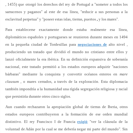
, 1455) que otorgó los derechos del rey de Portugal a "someter a todos los
sarracenos y paganos" al este de esa línea, "reducir a sus personas a la
esclavitud perpetua" y "poseer estas islas, tierras, puertos
,
y los mares".
Para establecerse exactamente donde estaba realmente esa línea,
diplomáticos españoles y portugueses se reunieron durante meses en 1494
en la pequeña ciudad de Tordesillas para
negociaciones de
alto nivel ,
produciendo un tratado que dividió el mundo no cristiano entre ellos y
lanzó oficialmente la era ibérica. En su definición expansiva de soberanía
nacional, este tratado permitió a los estados europeos adquirir "naciones
bárbaras" mediante la conquista y convertir océanos enteros en
mare
clausum
, o mares cerrados, a través de la exploración. Esta diplomacia
también impondría a la humanidad una rígida segregación religiosa y racial
que persistiría durante otros cinco siglos.
Aun cuando rechazaron la apropiación global de tierras de Iberia, otros
estados europeos contribuyeron a la formación de ese orden mundial
distintivo. El rey Francisco I de Francia
exigió
"ver la cláusula de la
voluntad de Adán por la cual se me debería negar mi parte del mundo". Sin