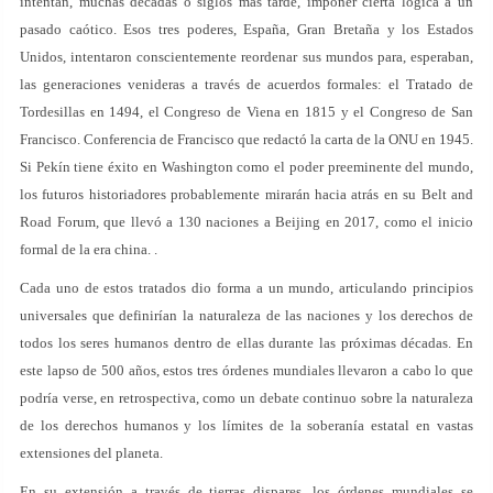
intentan, muchas décadas o siglos más tarde, imponer cierta lógica a un
pasado caótico. Esos tres poderes, España, Gran Bretaña y los Estados
Unidos, intentaron conscientemente reordenar sus mundos para, esperaban,
las generaciones venideras a través de acuerdos formales: el Tratado de
Tordesillas en 1494, el Congreso de Viena en 1815 y el Congreso de San
Francisco. Conferencia de Francisco que redactó la carta de la ONU en 1945.
Si Pekín tiene éxito en Washington como el poder preeminente del mundo,
los futuros historiadores probablemente mirarán hacia atrás en su Belt and
Road Forum, que llevó a 130 naciones a Beijing en 2017, como el inicio
formal de la era china. .
Cada uno de estos tratados dio forma a un mundo, articulando principios
universales que definirían la naturaleza de las naciones y los derechos de
todos los seres humanos dentro de ellas durante las próximas décadas. En
este lapso de 500 años, estos tres órdenes mundiales llevaron a cabo lo que
podría verse, en retrospectiva, como un debate continuo sobre la naturaleza
de los derechos humanos y los límites de la soberanía estatal en vastas
extensiones del planeta.
En su extensión a través de tierras dispares, los órdenes mundiales se