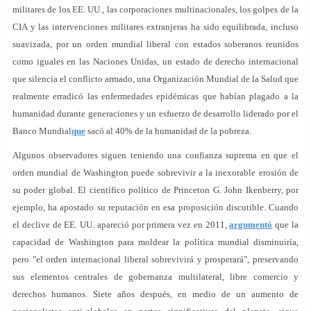
militares de los EE. UU., las corporaciones multinacionales, los golpes de la
CIA y las intervenciones militares extranjeras ha sido equilibrada, incluso
suavizada, por un orden mundial liberal con estados soberanos reunidos
como iguales en las Naciones Unidas, un estado de derecho internacional
que silencia el conflicto armado, una Organización Mundial de la Salud que
realmente erradicó las enfermedades epidémicas que habían plagado a la
humanidad durante generaciones y un esfuerzo de desarrollo liderado por el
Banco Mundial
que
sacó al 40% de la humanidad de la pobreza.
Algunos observadores siguen teniendo una confianza suprema en que el
orden mundial de Washington puede sobrevivir a la inexorable erosión de
su poder global. El científico político de Princeton G. John Ikenberry, por
ejemplo, ha apostado su reputación en esa proposición discutible. Cuando
el declive de EE. UU. apareció por primera vez en 2011,
argumentó
que la
capacidad de Washington para moldear la política mundial disminuiría,
pero "el orden internacional liberal sobrevivirá y prosperará", preservando
sus elementos centrales de gobernanza multilateral, libre comercio y
derechos humanos. Siete años después, en medio de un aumento de