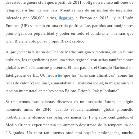
devastadora guerra civil que, a partir de 2011, obligaron a cinco millones de
refugiados a huir de ese país. Mientras más de un millón de migrantes,
liderados por 350,000 sirios,
llegaron
a Europa en 2015, y la Unión
Europea (UE) se sumió en una crisis política. Los partidos antiinmigrantes
pronto ganaron popularidad y poder en todo el continente, mientras que
Gran Bretaña votó por su propio Brexit caótico.
Al proyectar la historia de Oriente Medio, antigua y moderna, en un futuro
próximo, los ingredientes para una crisis regional con serias ramificaciones
globales están claramente presentes. El mes pasado, el Consejo Nacional de
Inteligencia de EE. UU.
advirtió
que las "amenazas climáticas", como las
"olas de calor [y] sequías", aumentaban el "malestar social, la migración y la
tensión interestatal en países como Egipto, Etiopía, Irak y Jordania".
Si traducimos esas palabras dispersas en un escenario futuro, en algún
momento antes de 2040, cuando el calentamiento global promedio
probablemente alcance esa peligrosa marca de 1.5 grados centígrados, el
Medio Oriente experimentará un aumento desastroso de la temperatura de
2.3 grados. Un calor tan intenso producirá sequías prolongadas, mucho