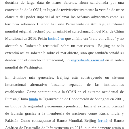
doctrina de larga data de mares abiertos, ahora sancionada por una
convención de la ONU, en lugar de revivir efectivamente la versión de
mare
clausum
del poder imperial al reclamar los océanos adyacentes como su
territorio soberano. Cuando la Corte Permanente de Arbitraje, el tribunal
mundial original, rechazó por unanimidad su reclamación del Mar de China
Meridional en 2016, Pekín
insistió en
que el fallo era "nulo e inválido" y no
afectaría su "soberanía territorial" sobre un mar entero . Beijing no solo
extendió así su soberanía sobre el mar abierto, sino que también señaló su
desdén por el derecho internacional, un
ingrediente esencial
en el orden
mundial de Washington.
En términos más generales, Beijing está construyendo un sistema
internacional alternativo bastante separado de las instituciones
establecidas. Como contrapunto a la OTAN en el extremo occidental de
Eurasia, China
fundó
la Organización de Cooperación de Shanghai en 2001,
un bloque de seguridad y económico ponderado hacia el extremo oriental
de Eurasia gracias a la membresía de naciones como Rusia, India y
Pakistán. Como contrapunto al Banco Mundial, Beijing
formó
el Banco
Asiático de Desarrollo de Infraestructura en 2016, que rápidamente atrajo a