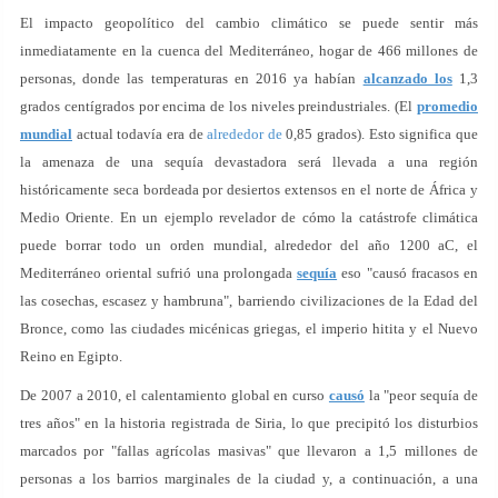
El impacto geopolítico del cambio climático se puede sentir más
inmediatamente en la cuenca del Mediterráneo, hogar de 466 millones de
personas, donde las temperaturas en 2016 ya habían
alcanzado los
1,3
grados centígrados por encima de los niveles preindustriales. (El
promedio
mundial
actual todavía era de
alrededor de
0,85 grados). Esto significa que
la amenaza de una sequía devastadora será llevada a una región
históricamente seca bordeada por desiertos extensos en el norte de África y
Medio Oriente. En un ejemplo revelador de cómo la catástrofe climática
puede borrar todo un orden mundial, alrededor del año 1200 aC, el
Mediterráneo oriental sufrió una prolongada
sequía
eso "causó fracasos en
las cosechas, escasez y hambruna", barriendo civilizaciones de la Edad del
Bronce, como las ciudades micénicas griegas, el imperio hitita y el Nuevo
Reino en Egipto.
De 2007 a 2010, el calentamiento global en curso
causó
la "peor sequía de
tres años" en la historia registrada de Siria, lo que precipitó los disturbios
marcados por "fallas agrícolas masivas" que llevaron a 1,5 millones de
personas a los barrios marginales de la ciudad y, a continuación, a una