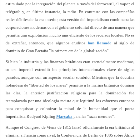
estimulado por la integración del planeta a través del ferrocarril, el vapor, el
telégrafo y, en última instancia, la radio. En contraste con las compañías
reales débiles de la era anterior, esta versión del imperialismo combinaba las
corporaciones modernas con el gobierno colonial directo de una manera que
permitía una explotación mucho más eficiente de los recursos locales. No es
de extrañar, entonces, que algunos eruditos
han llamado
al siglo de
dominio de Gran Bretaña "la primera era de la globalización".
Si bien la industria y las finanzas británicas eran esencialmente modernas,
su era imperial extendió los principios internacionales clave de siglos
pasados, aunque con un aspecto secular sombrío. Mientras que la doctrina
holandesa de "libertad de los mares" permitió a la marina británica dominar
las olas, la anterior justificación religiosa para la dominación fue
reemplazada por una ideología racista que legitimó los esfuerzos europeos
para conquistar y colonizar la mitad de la humanidad que el poeta
imperialista Rudyard Kipling
Marcaba
para las "razas menores".
Aunque el Congreso de Viena de 1815 lanzó oficialmente la era británica al
eliminar a Francia como rival, la Conferencia de Berlín de 1885 sobre África