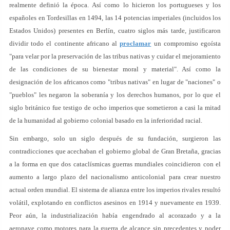
realmente definió la época. Así como lo hicieron los portugueses y los
españoles en Tordesillas en 1494, las 14 potencias imperiales (incluidos los
Estados Unidos) presentes en Berlín, cuatro siglos más tarde, justificaron
dividir todo el continente africano al
proclamar
un compromiso egoísta
"para velar por la preservación de las tribus nativas y cuidar el mejoramiento
de las condiciones de su bienestar moral y material". Así como la
designación de los africanos como "tribus nativas" en lugar de "naciones" o
"pueblos" les negaron la soberanía y los derechos humanos, por lo que el
siglo británico fue testigo de ocho imperios que sometieron a casi la mitad
de la humanidad al gobierno colonial basado en la inferioridad racial.
Sin embargo, solo un siglo después de su fundación, surgieron las
contradicciones que acechaban el gobierno global de Gran Bretaña, gracias
a la forma en que dos cataclísmicas guerras mundiales coincidieron con el
aumento a largo plazo del nacionalismo anticolonial para crear nuestro
actual orden mundial. El sistema de alianza entre los imperios rivales resultó
volátil, explotando en conflictos asesinos en 1914 y nuevamente en 1939.
Peor aún, la industrialización había engendrado al acorazado y a la
aeronave como motores para la guerra de alcance sin precedentes y poder