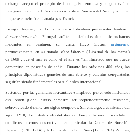
embargo, aceptó el principio de la conquista europea y luego envió al
navegante Giovanni da Verrazzano a explorar América del Norte y reclamar
lo que se convirtió en Canadá para Francia.
Un siglo después, cuando los marineros holandeses protestantes desafiaron
al
mare clausum de
la Portugal católica apoderándose de uno de sus barcos
mercantes en Singapur, su jurista Hugo Grotius
argumentó
persuasivamente, en su tratado
Mare Liberum
("Libertad de los mares")
de 1609 , que el mar es como el el aire es "tan ilimitado que no puede
convertirse en posesión de nadie". Durante los próximos 400 años, los
principios diplomáticos gemelos de mar abierto y colonias conquistadas
seguirían siendo fundamentales para el orden internacional.
Sostenido por las ganancias mercantiles e inspirado por el celo misionero,
este orden global difuso demostró ser sorprendentemente resistente,
sobreviviendo durante tres siglos completos. Sin embargo, a comienzos del
siglo XVIII, los estados absolutistas de Europa habían descendido a
conflictos internos destructivos, en particular la Guerra de Sucesión
Española (1701-1714) y la Guerra de los Siete Años (1756-1763). Además,