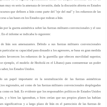
oman muy en serio la amenaza de invasión, dada la discusión abierta en Estados
scursos que definen a Irán como parte del "eje del mal" y los esfuerzos de las
ceso a las bases en los Estados que rodean a Irán.
n por la guerra asimétrica sobre las fuerzas militares convencionales y el uso
n. En el informe se indicaba lo siguiente:
 de Irán son amenazantes. Debido a sus fuerzas militares convencionales
 en particular su capacidad para disuadir a los agresores, se basa en gran medida
raníes favorecen los esfuerzos de la guerrilla que ofrecen movilidad superior,
or ejemplo, el modelo de Hezbolá en el Líbano) para contrarrestar un poder
 saber, los Estados Unidos.
do un papel importante en la neutralización de las fuerzas asimétricas
ios regionales, así como de las fuerzas militares convencionales desplegadas
a como en Irak. Es evidente que los responsables políticos de Estados Unidos
rán, y o bien las ignoraban, o bien creían que sus propios planes las habían
nes significativas y a largo plazo de Irán en el patrocinio de las fuerzas de