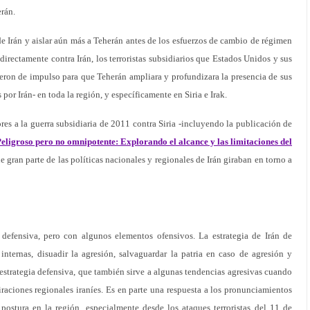
rán.
de Irán y aislar aún más a Teherán antes de los esfuerzos de cambio de régimen
irectamente contra Irán, los terroristas subsidiarios que Estados Unidos y sus
vieron de impulso para que Teherán ampliara y profundizara la presencia de sus
 por Irán- en toda la región, y específicamente en Siria e Irak.
es a la guerra subsidiaria de 2011 contra Siria -incluyendo la publicación de
eligroso pero no omnipotente: Explorando el alcance y las limitaciones del
ue gran parte de las políticas nacionales y regionales de Irán giraban en torno a
 defensiva, pero con algunos elementos ofensivos. La estrategia de Irán de
internas, disuadir la agresión, salvaguardar la patria en caso de agresión y
 estrategia defensiva, que también sirve a algunas tendencias agresivas cuando
aciones regionales iraníes. Es en parte una respuesta a los pronunciamientos
postura en la región, especialmente desde los ataques terroristas del 11 de