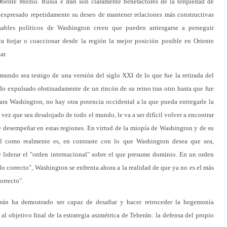
riente Medio. Rusia e Irán son claramente benefactores de la terquedad de
expresado repetidamente su deseo de mantener relaciones más constructivas
sables políticos de Washington creen que pueden arriesgarse a perseguir
a forjar o coaccionar desde la región la mejor posición posible en Oriente
ar.
mundo sea testigo de una versión del siglo XXI de lo que fue la retirada del
do expulsado obstinadamente de un rincón de su reino tras otro hasta que fue
ra Washington, no hay otra potencia occidental a la que pueda entregarle la
vez que sea desalojado de todo el mundo, le va a ser difícil volver a encontrar
e desempeñar en estas regiones. En virtud de la miopía de Washington y de su
al como realmente es, en contraste con lo que Washington desea que sea,
liderar el "orden internacional" sobre el que presume dominio. En un orden
o correcto", Washington se enfrenta ahora a la realidad de que ya no es el más
orrecto".
Irán ha demostrado ser capaz de desafiar y hacer retroceder la hegemonía
l objetivo final de la estrategia asimétrica de Teherán: la defensa del propio