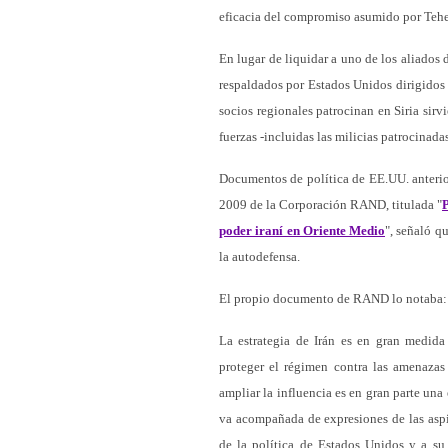
eficacia del compromiso asumido por Tehe
En lugar de liquidar a uno de los aliados 
respaldados por Estados Unidos dirigidos d
socios regionales patrocinan en Siria sir
fuerzas -incluidas las milicias patrocinadas
Documentos de política de EE.UU. anterior
2009 de la Corporación RAND, titulada "
P
poder iraní en Oriente Medio
", señaló q
la autodefensa.
El propio documento de RAND lo notaba:
La estrategia de Irán es en gran medida
proteger el régimen contra las amenazas 
ampliar la influencia es en gran parte una
va acompañada de expresiones de las aspir
de la política de Estados Unidos y a su 