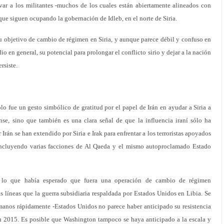
var a los militantes -muchos de los cuales están abiertamente alineados con
 que siguen ocupando la gobernación de Idleb, en el norte de Siria.
 objetivo de cambio de régimen en Siria, y aunque parece débil y confuso en
io en general, su potencial para prolongar el conflicto sirio y dejar a la nación
rsiste.
ólo fue un gesto simbólico de gratitud por el papel de Irán en ayudar a Siria a
nse, sino que también es una clara señal de que la influencia iraní sólo ha
 Irán se han extendido por Siria e Irak para enfrentar a los terroristas apoyados
incluyendo varias facciones de Al Qaeda y el mismo autoproclamado Estado
 lo que había esperado que fuera una operación de cambio de régimen
s líneas que la guerra subsidiaria respaldada por Estados Unidos en Libia. Se
 manos rápidamente -Estados Unidos no parece haber anticipado su resistencia
 en 2015. Es posible que Washington tampoco se haya anticipado a la escala y