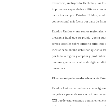
resistencia, incluyendo Hezbolá y las F
importantes capacidades militares conven
patrocinados por Estados Unidos, y el
convencional más fuerte por parte de Est
Estados Unidos y sus socios regionales, e
presencia iraní que su propia guerra subs
aéreos israelíes sobre territorio sirio, es
incluso señalan una debilidad que sólo ser
por toda la región y ampliar y profundizar
que una guerra de cambio de régimen diri
que nunca.
El orden unipolar en decadencia de Est
Estados Unidos se enfrenta a una ignom
negativa a pasar de sus ambiciones hegem
XXI puede estar cerrando permanentemente