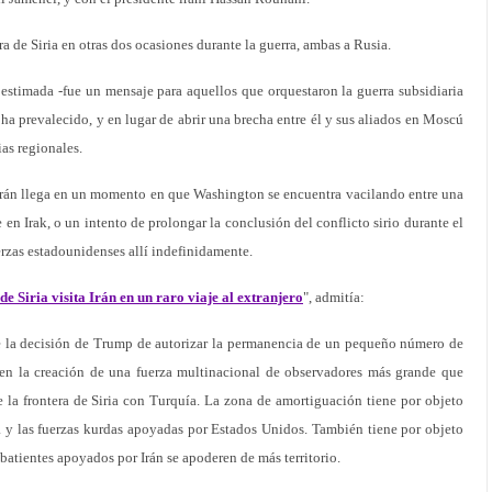
a de Siria en otras dos ocasiones durante la guerra, ambas a Rusia.
estimada -fue un mensaje para aquellos que orquestaron la guerra subsidiaria
ha prevalecido, y en lugar de abrir una brecha entre él y sus aliados en Moscú
ias regionales.
e Irán llega en un momento en que Washington se encuentra vacilando entre una
 en Irak, o un intento de prolongar la conclusión del conflicto sirio durante el
rzas estadounidenses allí indefinidamente.
de Siria visita Irán en un raro viaje al extranjero
", admitía:
e la decisión de Trump de autorizar la permanencia de un pequeño número de
 en la creación de una fuerza multinacional de observadores más grande que
e la frontera de Siria con Turquía. La zona de amortiguación tiene por objeto
a y las fuerzas kurdas apoyadas por Estados Unidos. También tiene por objeto
batientes apoyados por Irán se apoderen de más territorio.