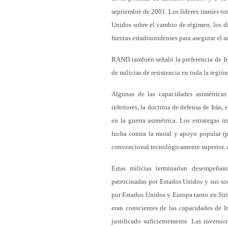
septiembre de 2001. Los líderes iraníes t
Unidos sobre el cambio de régimen, los di
fuerzas estadounidenses para asegurar el ac
RAND también señaló la preferencia de Irá
de milicias de resistencia en toda la regió
Algunas de las capacidades asimétricas
inferiores, la doctrina de defensa de Irán,
en la guerra asimétrica. Los estrategas i
lucha contra la moral y apoyo popular (p
convencional tecnológicamente superior, a
Estas milicias terminarían desempeñan
patrocinadas por Estados Unidos y sus soc
por Estados Unidos y Europa tanto en Siri
eran conscientes de las capacidades de I
justificado suficientemente. Las inversio