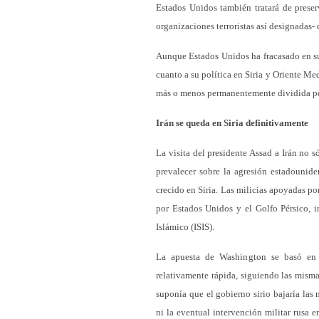
Estados Unidos también tratará de preser
organizaciones terroristas así designadas-
Aunque Estados Unidos ha fracasado en su
cuanto a su política en Siria y Oriente Med
más o menos permanentemente dividida pe
Irán se queda en Siria definitivamente
La visita del presidente Assad a Irán no s
prevalecer sobre la agresión estadounide
crecido en Siria. Las milicias apoyadas por
por Estados Unidos y el Golfo Pérsico, 
Islámico (ISIS).
La apuesta de Washington se basó en
relativamente rápida, siguiendo las misma
suponía que el gobierno sirio bajaría las
ni la eventual intervención militar rusa