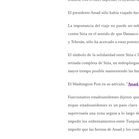
El presidente Assad sólo había viajado fuer
La importancia del viaje no puede ser sub
contra Siria en el sentido de que Damasco 
y Teherán, sólo ha acercado a estas potenc
El símbolo de la solidaridad entre Siria 
retirada completa de Siria, un redespliegue
mayor tiempo posible manteniendo las fue
El Washington Post en su artículo, "
Assad 
Funcionarios estadounidenses dijeron qu
tropas estadounidenses es un paso clave
supervisaría una zona segura a lo largo d
impedir los enfrentamientos entre Turquí
impedir que las fuerzas de Assad y los com