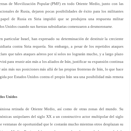
uerzas de Movilización Popular (PMF) en todo Oriente Medio, junto con las
cionales de Rusia, dejaron pocas posibilidades de éxito para los militantes
 papel de Rusia en Siria impidió que se produjera una respuesta militar
ados Unidos cuando sus fuerzas subsidiarias comenzaron a desmoronarse.
n particular Israel, han expresado su determinación de destituir la creciente
idiaria contra Siria requería. Sin embargo, a pesar de los repetidos ataques
tá claro que tales ataques aéreos por sí solos no lograrán mucho, y a largo plazo
virá para reunir aún más a los aliados de Irán, justificar su expansión continua
 aún más sus posiciones más allá de las propias fronteras de Irán, lo que hace
gida por Estados Unidos contra el propio Irán sea una posibilidad más remota
ados Unidos
iniosa retirada de Oriente Medio, así como de otras zonas del mundo. Su
ónicas unipolares del siglo XX a un constructivo actor multipolar del siglo
 ventanas de oportunidad que le costarán mucho mientras otros desplazan su