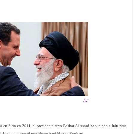
ALT
a en Siria en 2011, el presidente sirio Bashar Al Assad ha viajado a Irán para
li Jamenei, y con el presidente iraní Hassan Rouhani.