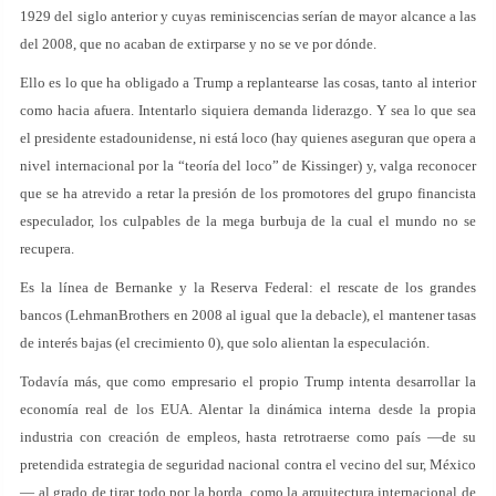
1929 del siglo anterior y cuyas reminiscencias serían de mayor alcance a las
del 2008, que no acaban de extirparse y no se ve por dónde.
Ello es lo que ha obligado a Trump a replantearse las cosas, tanto al interior
como hacia afuera. Intentarlo siquiera demanda liderazgo. Y sea lo que sea
el presidente estadounidense, ni está loco (hay quienes aseguran que opera a
nivel internacional por la “teoría del loco” de Kissinger) y, valga reconocer
que se ha atrevido a retar la presión de los promotores del grupo financista
especulador, los culpables de la mega burbuja de la cual el mundo no se
recupera.
Es la línea de Bernanke y la Reserva Federal: el rescate de los grandes
bancos (LehmanBrothers en 2008 al igual que la debacle), el mantener tasas
de interés bajas (el crecimiento 0), que solo alientan la especulación.
Todavía más, que como empresario el propio Trump intenta desarrollar la
economía real de los EUA. Alentar la dinámica interna desde la propia
industria con creación de empleos, hasta retrotraerse como país —de su
pretendida estrategia de seguridad nacional contra el vecino del sur, México
— al grado de tirar todo por la borda, como la arquitectura internacional de