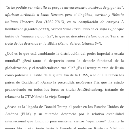
“Si he podido ver más allá es porque me encaramé a hombros de gigantes”,
aforismo atribuido a Isaac Newton, pero el lingüista, escritor y filósofo
italiano Umberto Eco (1932-2016), en su compilación de ensayos
A
hombros de gigantes
(2009), rastrea hasta Prisciliano en el siglo IV, porque
habla de “enanos y gigantes”, lo que no descubre (¡claro que no!) es si se
trata de los descritos en la
Biblia
(Reina Valera: Génesis 6-4).
¿Qué es lo que está cambiando la distribución del poder imperial a escala
mundial? ¿Será tanto el desprecio como la debacle funcional de la
globalización, y el neoliberalismo tras ella? ¿Es el resurgimiento de Rusia
como potencia al estilo de la guerra fría de la URSS, a lo que le temen los
países de Occidente? ¿Acaso la pretendida neoGuerra Fría que ha estado
promoviendo en todos los foros su titular JensStoltenberg, tratando de
relanzar a la OTAN desde la vieja Europa?
¿Acaso es la llegada de Donald Trump al poder en los Estados Unidos de
América (EUA), y su reiterado desprecio por la relativa estabilidad
internacional que funcionó para mantener ciertos “equilibrios” durante la
guerra fría, y otro tanto hasta la llegada al poder en Rusia de Vladimir