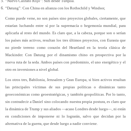
“Nuevo Califato Rojo”: Sufí desde Turquía.
“Datung”: Con China en alianza con los Rothschild y Windsor,
Como puede verse, no son países sino proyectos globales, ciertamente, que
estarían luchando entre sí por la supremacía o hegemonía mundial, para
aplicarla al resto del mundo. Es claro que, a la cabeza, porque son o serían
los países más activos, resultan los tres últimos proyectos, con Eurasia que
no pierde terreno como corazón del Heartland en la teoría clásica de
Mackinder. Con Datung por el dinamismo chino en prospectiva por la
nueva ruta de la seda. Ambos países con predominio, el uno energético y el
otro en inversiones a nivel global.
Los otros tres, Babilonia, Jerusalem y Gran Europa, si bien activos resultan
las principales víctimas de sus propias políticas o dinámicas tanto
geoeconómicas como geoestratégicas, y también geopolíticas. Por lo tanto,
sin contradecir a Daniel sino colocando nuestra propia postura, es claro que
la dinámica de Trump y sus aliados —acaso Londres desde luego—, ni están
en condiciones de imponerse ni lo lograrán, salvo que decidan por la
alternativa de la guerra, que desde luego a nadie conviene.