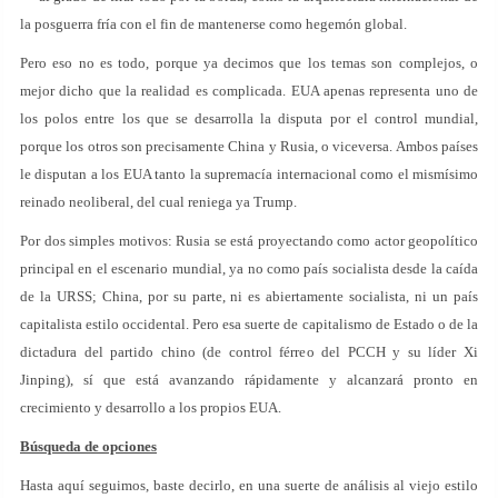
la posguerra fría con el fin de mantenerse como hegemón global.
Pero eso no es todo, porque ya decimos que los temas son complejos, o
mejor dicho que la realidad es complicada. EUA apenas representa uno de
los polos entre los que se desarrolla la disputa por el control mundial,
porque los otros son precisamente China y Rusia, o viceversa. Ambos países
le disputan a los EUA tanto la supremacía internacional como el mismísimo
reinado neoliberal, del cual reniega ya Trump.
Por dos simples motivos: Rusia se está proyectando como actor geopolítico
principal en el escenario mundial, ya no como país socialista desde la caída
de la URSS; China, por su parte, ni es abiertamente socialista, ni un país
capitalista estilo occidental. Pero esa suerte de capitalismo de Estado o de la
dictadura del partido chino (de control férreo del PCCH y su líder Xi
Jinping), sí que está avanzando rápidamente y alcanzará pronto en
crecimiento y desarrollo a los propios EUA.
Búsqueda de opciones
Hasta aquí seguimos, baste decirlo, en una suerte de análisis al viejo estilo