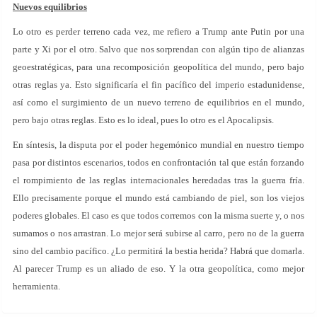
Nuevos equilibrios
Lo otro es perder terreno cada vez, me refiero a Trump ante Putin por una
parte y Xi por el otro. Salvo que nos sorprendan con algún tipo de alianzas
geoestratégicas, para una recomposición geopolítica del mundo, pero bajo
otras reglas ya. Esto significaría el fin pacífico del imperio estadunidense,
así como el surgimiento de un nuevo terreno de equilibrios en el mundo,
pero bajo otras reglas. Esto es lo ideal, pues lo otro es el Apocalipsis.
En síntesis, la disputa por el poder hegemónico mundial en nuestro tiempo
pasa por distintos escenarios, todos en confrontación tal que están forzando
el rompimiento de las reglas internacionales heredadas tras la guerra fría.
Ello precisamente porque el mundo está cambiando de piel, son los viejos
poderes globales. El caso es que todos corremos con la misma suerte y, o nos
sumamos o nos arrastran. Lo mejor será subirse al carro, pero no de la guerra
sino del cambio pacífico. ¿Lo permitirá la bestia herida? Habrá que domarla.
Al parecer Trump es un aliado de eso. Y la otra geopolítica, como mejor
herramienta.