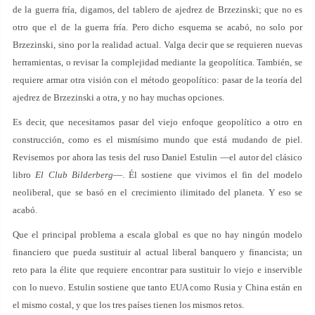
de la guerra fría, digamos, del tablero de ajedrez de Brzezinski; que no es
otro que el de la guerra fría. Pero dicho esquema se acabó, no solo por
Brzezinski, sino por la realidad actual. Valga decir que se requieren nuevas
herramientas, o revisar la complejidad mediante la geopolítica. También, se
requiere armar otra visión con el método geopolítico: pasar de la teoría del
ajedrez de Brzezinski a otra, y no hay muchas opciones.
Es decir, que necesitamos pasar del viejo enfoque geopolítico a otro en
construcción, como es el mismísimo mundo que está mudando de piel.
Revisemos por ahora las tesis del ruso Daniel Estulin —el autor del clásico
libro
El Club Bilderberg
—. Él sostiene que vivimos el fin del modelo
neoliberal, que se basó en el crecimiento ilimitado del planeta. Y eso se
acabó.
Que el principal problema a escala global es que no hay ningún modelo
financiero que pueda sustituir al actual liberal banquero y financista; un
reto para la élite que requiere encontrar para sustituir lo viejo e inservible
con lo nuevo. Estulin sostiene que tanto EUA como Rusia y China están en
el mismo costal, y que los tres países tienen los mismos retos.