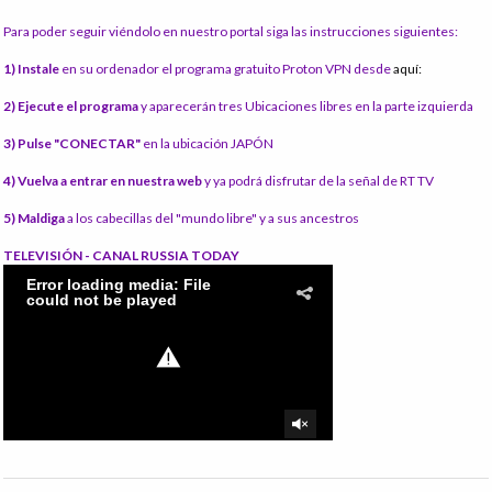
Para poder seguir viéndolo en nuestro portal siga las instrucciones siguientes:
1) Instale
en su ordenador el programa gratuito Proton VPN desde
aquí:
2) Ejecute el programa
y aparecerán tres Ubicaciones libres en la parte izquierda
3) Pulse "CONECTAR"
en la ubicación JAPÓN
4) Vuelva a entrar en nuestra web
y ya podrá disfrutar de la señal de RT TV
5) Maldiga
a los cabecillas del "mundo libre" y a sus ancestros
TELEVISIÓN - CANAL RUSSIA TODAY