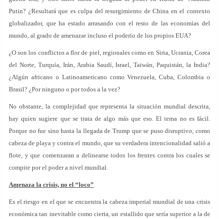
Putin? ¿Resultará que es culpa del resurgimiento de China en el contexto
globalizador, que ha estado arrasando con el resto de las economías del
mundo, al grado de amenazar incluso el poderío de los propios EUA?
¿O son los conflictos a flor de piel, regionales como en Siria, Ucrania, Corea
del Norte, Turquía, Irán, Arabia Saudí, Israel, Taiwán, Paquistán, la India?
¿Algún africano o Latinoamericano como Venezuela, Cuba, Colombia o
Brasil? ¿Por ninguno o por todos a la vez?
No obstante, la complejidad que representa la situación mundial descrita,
hay quien sugiere que se trata de algo más que eso. El tema no es fácil.
Porque no fue sino hasta la llegada de Trump que se puso disruptivo, como
cabeza de playa y contra el mundo, que su verdadera intencionalidad salió a
flote, y que comenzaran a delinearse todos los frentes contra los cuales se
compite por el poder a nivel mundial.
Amenaza la crisis, no el “loco”
Es el riesgo en el que se encuentra la cabeza imperial mundial de una crisis
económica tan inevitable como cierta, un estallido que sería superior a la de