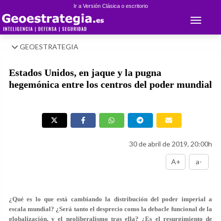
Ir a Versión Clásica o escritorio
Toggle 
GEOESTRATEGIA
Estados Unidos, en jaque y la pugna
hegemónica entre los centros del poder mundial
30 de abril de 2019, 20:00h
A+
a-
¿Qué es lo que está cambiando la distribución del poder imperial a
escala mundial? ¿Será tanto el desprecio como la debacle funcional de la
globalización, y el neoliberalismo tras ella? ¿Es el resurgimiento de