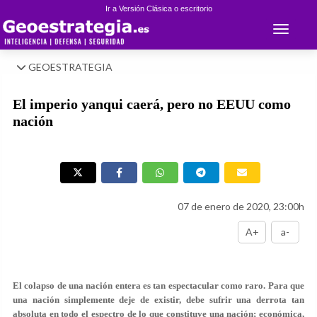
Ir a Versión Clásica o escritorio
Toggle 
GEOESTRATEGIA
El imperio yanqui caerá, pero no EEUU como
nación
07 de enero de 2020, 23:00h
A+
a-
El colapso de una nación entera es tan espectacular como raro. Para que
una nación simplemente deje de existir, debe sufrir una derrota tan
absoluta en todo el espectro de lo que constituye una nación; económica,