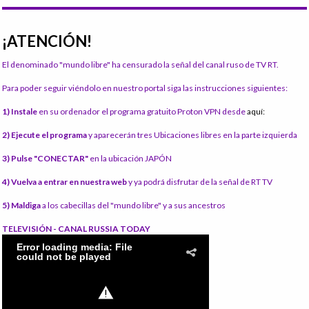
¡ATENCIÓN!
El denominado "mundo libre" ha censurado la señal del canal ruso de TV RT.
Para poder seguir viéndolo en nuestro portal siga las instrucciones siguientes:
1) Instale
en su ordenador el programa gratuito Proton VPN desde
aquí:
2) Ejecute el programa
y aparecerán tres Ubicaciones libres en la parte izquierda
3) Pulse "CONECTAR"
en la ubicación JAPÓN
4) Vuelva a entrar en nuestra web
y ya podrá disfrutar de la señal de RT TV
5) Maldiga
a los cabecillas del "mundo libre" y a sus ancestros
TELEVISIÓN - CANAL RUSSIA TODAY