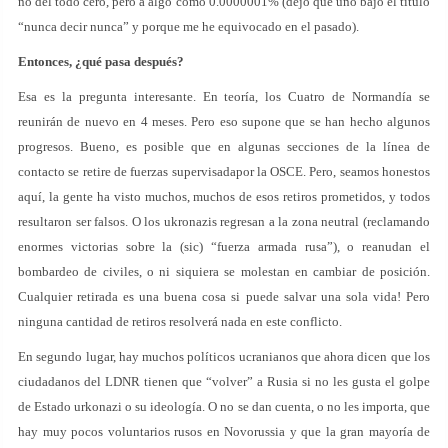
no del todo cero, pero a algo como 0.0000001% (dejo que uno bajo el título
“nunca decir nunca” y porque me he equivocado en el pasado).
Entonces, ¿qué pasa después?
Esa es la pregunta interesante. En teoría, los Cuatro de Normandía se
reunirán de nuevo en 4 meses. Pero eso supone que se han hecho algunos
progresos. Bueno, es posible que en algunas secciones de la línea de
contacto se retire de fuerzas supervisadapor la OSCE. Pero, seamos honestos
aquí, la gente ha visto muchos, muchos de esos retiros prometidos, y todos
resultaron ser falsos. O los ukronazis regresan a la zona neutral (reclamando
enormes victorias sobre la (sic) “fuerza armada rusa”), o reanudan el
bombardeo de civiles, o ni siquiera se molestan en cambiar de posición.
Cualquier retirada es una buena cosa si puede salvar una sola vida! Pero
ninguna cantidad de retiros resolverá nada en este conflicto.
En segundo lugar, hay muchos políticos ucranianos que ahora dicen que los
ciudadanos del LDNR tienen que “volver” a Rusia si no les gusta el golpe
de Estado urkonazi o su ideología. O no se dan cuenta, o no les importa, que
hay muy pocos voluntarios rusos en Novorussia y que la gran mayoría de