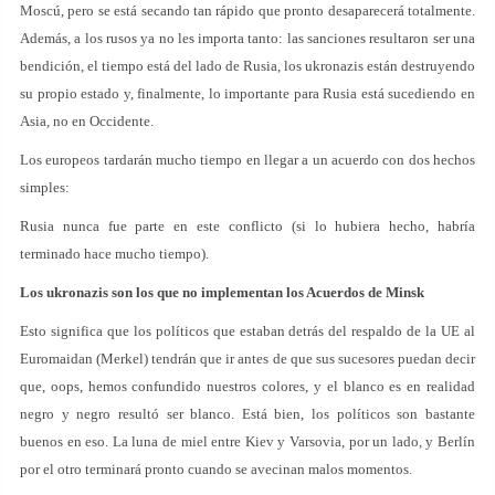
Moscú, pero se está secando tan rápido que pronto desaparecerá totalmente.
Además, a los rusos ya no les importa tanto: las sanciones resultaron ser una
bendición, el tiempo está del lado de Rusia, los ukronazis están destruyendo
su propio estado y, finalmente, lo importante para Rusia está sucediendo en
Asia, no en Occidente.
Los europeos tardarán mucho tiempo en llegar a un acuerdo con dos hechos
simples:
Rusia nunca fue parte en este conflicto (si lo hubiera hecho, habría
terminado hace mucho tiempo).
Los ukronazis son los que no implementan los Acuerdos de Minsk
Esto significa que los políticos que estaban detrás del respaldo de la UE al
Euromaidan (Merkel) tendrán que ir antes de que sus sucesores puedan decir
que, oops, hemos confundido nuestros colores, y el blanco es en realidad
negro y negro resultó ser blanco. Está bien, los políticos son bastante
buenos en eso. La luna de miel entre Kiev y Varsovia, por un lado, y Berlín
por el otro terminará pronto cuando se avecinan malos momentos.