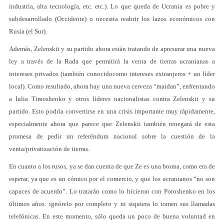
industria, alta tecnología, etc. etc.). Lo que queda de Ucrania es pobre y
subdesarrollado (Occidente) o necesita reabrir los lazos económicos con
Rusia (el Sur).
Además, Zelenskii y su partido ahora están tratando de apresurar una nueva
ley a través de la Rada que permitirá la venta de tierras ucranianas a
intereses privados (también conocidocomo intereses extranjeros + un líder
local). Como resultado, ahora hay una nueva cerveza “maidan”, enfrentando
a Iulia Timoshenko y otros líderes nacionalistas contra Zelenskii y su
partido. Esto podría convertirse en una crisis importante muy rápidamente,
especialmente ahora que parece que Zelenskii también renegará de esta
promesa de pedir un referéndum nacional sobre la cuestión de la
venta/privatización de tierras.
En cuanto a los rusos, ya se dan cuenta de que Ze es una broma, como era de
esperar, ya que es un cómico por el comercio, y que los ucranianos “no son
capaces de acuerdo”. Lo tratarán como lo hicieron con Poroshenko en los
últimos años: ignórelo por completo y ni siquiera lo tomen sus llamadas
telefónicas. En este momento, sólo queda un poco de buena voluntad en