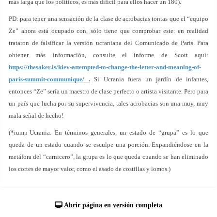
más larga que los políticos, es más difícil para ellos hacer un 180).
PD: para tener una sensación de la clase de acrobacias tontas que el “equipo
Ze” ahora está ocupado con, sólo tiene que comprobar este: en realidad
trataron de falsificar la versión ucraniana del Comunicado de París. Para
obtener más información, consulte el informe de Scott aquí:
https://thesaker.is/kiev-attempted-to-change-the-letter-and-meaning-of-
paris-summit-communique/
.
Si Ucrania fuera un jardín de infantes,
entonces “Ze” sería un maestro de clase perfecto o artista visitante. Pero para
un país que lucha por su supervivencia, tales acrobacias son una muy, muy
mala señal de hecho!
(*rump-Ucrania: En términos generales, un estado de “grupa” es lo que
queda de un estado cuando se esculpe una porción. Expandiéndose en la
metáfora del “carnicero”, la grupa es lo que queda cuando se han eliminado
los cortes de mayor valor, como el asado de costillas y lomos.)
Abrir página en versión completa