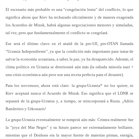
El escenario más probable es una “congelación lenta” del conflicto, lo que
significa ahora que Kiev ha rechazado oficialmente y de manera exagerada
los Acuerdos de Minsk, habrá algunas negociaciones menores y simuladas,
tal vez, pero que fundamentalmente el conflicto se congelará.
Ese será el último clavo en el ataúd de la pro-UE, pro-OTAN llamada
“Ucrania Independiente”, ya que la condición más importante para tratar de
salvar la economía ucraniana, a saber, la paz, ya ha desaparecido. Además, el
clima político en Ucrania se deteriorará aún más (la odiada minoría nazi +
una crisis económica aún peor son una receta perfecta para el desastre).
Para los novorusos, ahora está claro: la grupa-Ucrania* no los quiere, ni
Kiev aceptará nunca el Acuerdo de Minsk. Eso significa que el LDNR se
separará de la grupa-Ucrania y, a tiempo, se reincorporará a Rusia. ¡Adiós
Banderites y Urkonazis!
La grupa-Ucrania eventualmente se romperá aún más: Crimea realmente fue
la “joya del Mar Negro” y su futuro parece ser extremadamente brillante,
mientras que el Donbass era la mayor fuente de materias primas, energía,