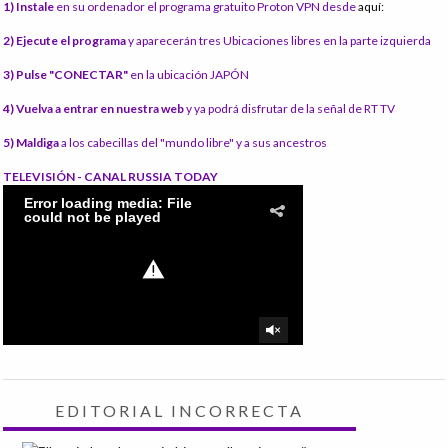
1) Instale
en su ordenador el programa gratuito Proton VPN desde
aquí:
2) Ejecute el programa
y aparecerán tres Ubicaciones libres en la parte izquierda
3) Pulse "CONECTAR"
en la ubicación JAPÓN
4) Vuelva a entrar en nuestra web
y ya podrá disfrutar de la señal de RT TV
5) Maldiga
a los cabecillas del "mundo libre" y a sus ancestros
TELEVISIÓN - CANAL RUSSIA TODAY
EDITORIAL INCORRECTA