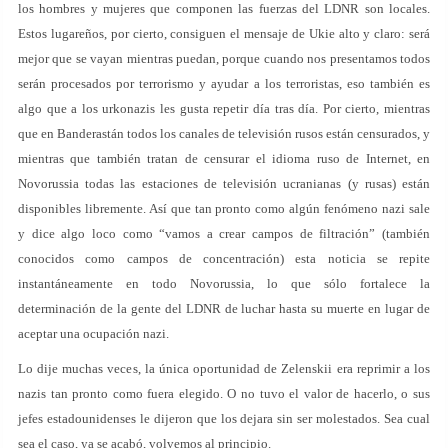
los hombres y mujeres que componen las fuerzas del LDNR son locales.
Estos lugareños, por cierto, consiguen el mensaje de Ukie alto y claro: será
mejor que se vayan mientras puedan, porque cuando nos presentamos todos
serán procesados por terrorismo y ayudar a los terroristas, eso también es
algo que a los urkonazis les gusta repetir día tras día. Por cierto, mientras
que en Banderastán todos los canales de televisión rusos están censurados, y
mientras que también tratan de censurar el idioma ruso de Internet, en
Novorussia todas las estaciones de televisión ucranianas (y rusas) están
disponibles libremente. Así que tan pronto como algún fenómeno nazi sale
y dice algo loco como “vamos a crear campos de filtración” (también
conocidos como campos de concentración) esta noticia se repite
instantáneamente en todo Novorussia, lo que sólo fortalece la
determinación de la gente del LDNR de luchar hasta su muerte en lugar de
aceptar una ocupación nazi.
Lo dije muchas veces, la única oportunidad de Zelenskii era reprimir a los
nazis tan pronto como fuera elegido. O no tuvo el valor de hacerlo, o sus
jefes estadounidenses le dijeron que los dejara sin ser molestados. Sea cual
sea el caso, ya se acabó, volvemos al principio.