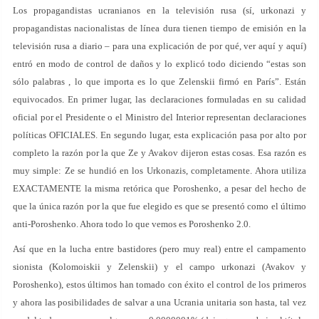
Los propagandistas ucranianos en la televisión rusa (sí, urkonazi y
propagandistas nacionalistas de línea dura tienen tiempo de emisión en la
televisión rusa a diario – para una explicación de por qué, ver aquí y aquí)
entró en modo de control de daños y lo explicó todo diciendo “estas son
sólo palabras , lo que importa es lo que Zelenskii firmó en París”. Están
equivocados. En primer lugar, las declaraciones formuladas en su calidad
oficial por el Presidente o el Ministro del Interior representan declaraciones
políticas OFICIALES. En segundo lugar, esta explicación pasa por alto por
completo la razón por la que Ze y Avakov dijeron estas cosas. Esa razón es
muy simple: Ze se hundió en los Urkonazis, completamente. Ahora utiliza
EXACTAMENTE la misma retórica que Poroshenko, a pesar del hecho de
que la única razón por la que fue elegido es que se presentó como el último
anti-Poroshenko. Ahora todo lo que vemos es Poroshenko 2.0.
Así que en la lucha entre bastidores (pero muy real) entre el campamento
sionista (Kolomoiskii y Zelenskii) y el campo urkonazi (Avakov y
Poroshenko), estos últimos han tomado con éxito el control de los primeros
y ahora las posibilidades de salvar a una Ucrania unitaria son hasta, tal vez