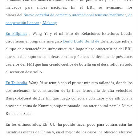
mercados para ambas naciones. En el BRI, se avanzaron los
planes del
Nuevo corredor de comercio internacional terrestre-marítimo
y
de
cooperación Lancang-Mekong
.
En Filipinas
, Wang Yi y el ministro de Relaciones Exteriores Locsin
discutieron el programa sinérgico
Build Build Build de
Duterte, que refleja
el tipo de orientación de infraestructura a largo plazo característica del BRI,
que son dos rupturas completas con las prácticas de décadas de préstamos
usureros del FMI que han creado cuellos de botella en el desarrollo. en todo
el sector en desarrollo.
En Tailandia,
Wang Yi se reunió con el primer ministro tailandés, donde los
dos aceleraron la construcción de la línea ferroviaria de alta velocidad
Bangkok-Korat de 252 km que luego conectará con Laos y de allí con la
provincia china de Kunmin, proporcionando una arteria vital para la Nueva
Ruta de la Seda.
En los últimos años, EE. UU. ha podido hacer poco para contrarrestar las
lucrativas ofertas de China y, en el mejor de los casos, ha ofrecido efectivo