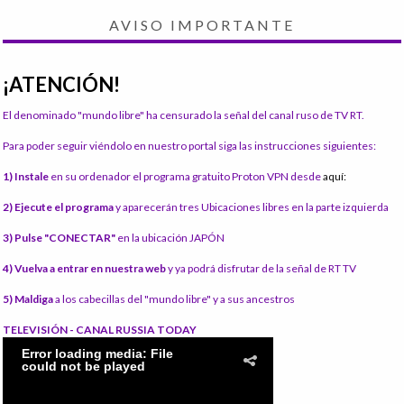
AVISO IMPORTANTE
¡ATENCIÓN!
El denominado "mundo libre" ha censurado la señal del canal ruso de TV RT.
Para poder seguir viéndolo en nuestro portal siga las instrucciones siguientes:
1) Instale
en su ordenador el programa gratuito Proton VPN desde
aquí:
2) Ejecute el programa
y aparecerán tres Ubicaciones libres en la parte izquierda
3) Pulse "CONECTAR"
en la ubicación JAPÓN
4) Vuelva a entrar en nuestra web
y ya podrá disfrutar de la señal de RT TV
5) Maldiga
a los cabecillas del "mundo libre" y a sus ancestros
TELEVISIÓN - CANAL RUSSIA TODAY