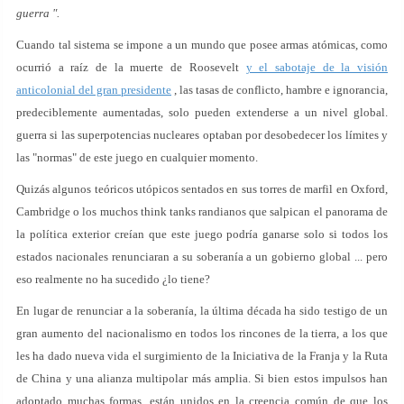
guerra ".
Cuando tal sistema se impone a un mundo que posee armas atómicas, como
ocurrió a raíz de la muerte de Roosevelt
y el sabotaje de la visión
anticolonial del gran presidente
, las tasas de conflicto, hambre e ignorancia,
predeciblemente aumentadas, solo pueden extenderse a un nivel global.
guerra si las superpotencias nucleares optaban por desobedecer los límites y
las "normas" de este juego en cualquier momento.
Quizás algunos teóricos utópicos sentados en sus torres de marfil en Oxford,
Cambridge o los muchos think tanks randianos que salpican el panorama de
la política exterior creían que este juego podría ganarse solo si todos los
estados nacionales renunciaran a su soberanía a un gobierno global ... pero
eso realmente no ha sucedido ¿lo tiene?
En lugar de renunciar a la soberanía, la última década ha sido testigo de un
gran aumento del nacionalismo en todos los rincones de la tierra, a los que
les ha dado nueva vida el surgimiento de la Iniciativa de la Franja y la Ruta
de China y una alianza multipolar más amplia. Si bien estos impulsos han
adoptado muchas formas, están unidos en la creencia común de que los