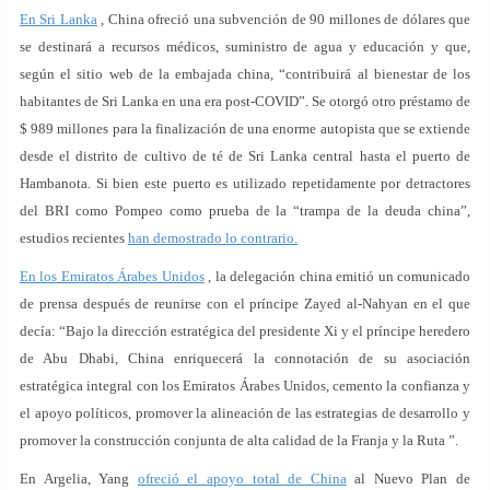
En Sri Lanka
, China ofreció una subvención de 90 millones de dólares que
se destinará a recursos médicos, suministro de agua y educación y que,
según el sitio web de la embajada china, “contribuirá al bienestar de los
habitantes de Sri Lanka en una era post-COVID”. Se otorgó otro préstamo de
$ 989 millones para la finalización de una enorme autopista que se extiende
desde el distrito de cultivo de té de Sri Lanka central hasta el puerto de
Hambanota. Si bien este puerto es utilizado repetidamente por detractores
del BRI como Pompeo como prueba de la “trampa de la deuda china”,
estudios recientes
han demostrado lo contrario.
En los Emiratos Árabes Unidos
, la delegación china emitió un comunicado
de prensa después de reunirse con el príncipe Zayed al-Nahyan en el que
decía: “Bajo la dirección estratégica del presidente Xi y el príncipe heredero
de Abu Dhabi, China enriquecerá la connotación de su asociación
estratégica integral con los Emiratos Árabes Unidos, cemento la confianza y
el apoyo políticos, promover la alineación de las estrategias de desarrollo y
promover la construcción conjunta de alta calidad de la Franja y la Ruta ”.
En Argelia, Yang
ofreció el apoyo total de China
al Nuevo Plan de