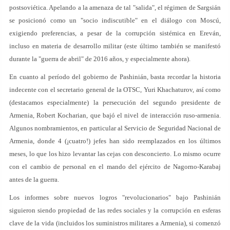
postsoviética. Apelando a la amenaza de tal "salida", el régimen de Sargsián
se posicionó como un "socio indiscutible" en el diálogo con Moscú,
exigiendo preferencias, a pesar de la corrupción sistémica en Ereván,
incluso en materia de desarrollo militar (este último también se manifestó
durante la "guerra de abril" de 2016 años, y especialmente ahora).
En cuanto al período del gobierno de Pashinián, basta recordar la historia
indecente con el secretario general de la OTSC, Yuri Khachaturov, así como
(destacamos especialmente) la persecución del segundo presidente de
Armenia, Robert Kocharian, que bajó el nivel de interacción ruso-armenia.
Algunos nombramientos, en particular al Servicio de Seguridad Nacional de
Armenia, donde 4 (¡cuatro!) jefes han sido reemplazados en los últimos
meses, lo que los hizo levantar las cejas con desconcierto. Lo mismo ocurre
con el cambio de personal en el mando del ejército de Nagorno-Karabaj
antes de la guerra.
Los informes sobre nuevos logros "revolucionarios" bajo Pashinián
siguieron siendo propiedad de las redes sociales y la corrupción en esferas
clave de la vida (incluidos los suministros militares a Armenia), si comenzó