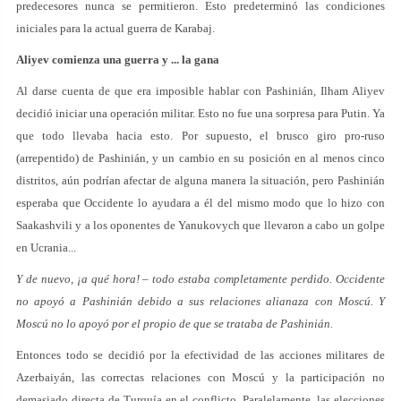
predecesores nunca se permitieron. Esto predeterminó las condiciones
iniciales para la actual guerra de Karabaj.
Aliyev comienza una guerra y ... la gana
Al darse cuenta de que era imposible hablar con Pashinián, Ilham Aliyev
decidió iniciar una operación militar. Esto no fue una sorpresa para Putin. Ya
que todo llevaba hacia esto. Por supuesto, el brusco giro pro-ruso
(arrepentido) de Pashinián, y un cambio en su posición en al menos cinco
distritos, aún podrían afectar de alguna manera la situación, pero Pashinián
esperaba que Occidente lo ayudara a él del mismo modo que lo hizo con
Saakashvili y a los oponentes de Yanukovych que llevaron a cabo un golpe
en Ucrania...
Y de nuevo, ¡a qué hora! – todo estaba completamente perdido. Occidente
no apoyó a Pashinián debido a sus relaciones alianaza con Moscú. Y
Moscú no lo apoyó por el propio de que se trataba de Pashinián.
Entonces todo se decidió por la efectividad de las acciones militares de
Azerbaiyán, las correctas relaciones con Moscú y la participación no
demasiado directa de Turquía en el conflicto. Paralelamente, las elecciones