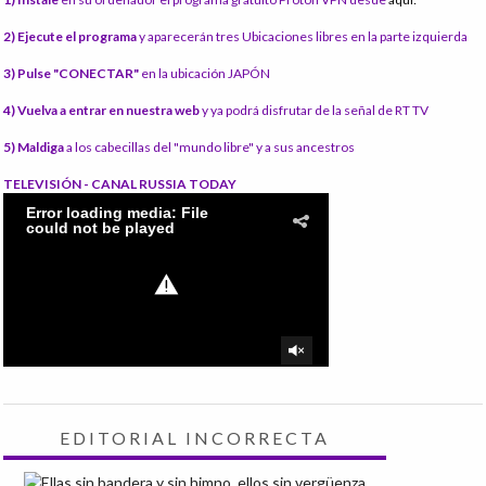
2) Ejecute el programa
y aparecerán tres Ubicaciones libres en la parte izquierda
3) Pulse "CONECTAR"
en la ubicación JAPÓN
4) Vuelva a entrar en nuestra web
y ya podrá disfrutar de la señal de RT TV
5) Maldiga
a los cabecillas del "mundo libre" y a sus ancestros
TELEVISIÓN - CANAL RUSSIA TODAY
EDITORIAL INCORRECTA