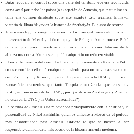
Bakú recuperó el control sobre una parte del territorio que era reconocida
como azerí por todos los países (a excepción de Armenia, que, naturalmente,
tenía una opinión disidente sobre este asunto). Esto significa la mayor
victoria de Ilham Aliyev en la historia de Azerbaiyán. El punto de retorno.
Azerbaiyán logró conseguir tales resultados principalmente debido a la no
intervención de Moscú y al fuerte apoyo de Erdogan. Anteriormente, Bakú
tenía un plan para convertirse en un eslabón en la consolidación de la
alianza ruso-turca. Ahora este papel ha adquirido un refuerzo visible.
El restablecimiento del control sobre el comportamiento de Karabaj y Putin
en este conflicto eliminó cualquier obstáculo para un mayor acercamiento
entre Azerbaiyán y Rusia y, en particular, para unirse a la OTSC y a la Unión
Euroasiática (recuerdese que tanto Turquía como Grecia, que le es muy
hostil, son miembros de la OTAN; ¿por qué debería Azerbaiyán y Armenia
no estar en la OTSC y la Unión Euroasiática?).
La pérdida de Armenia está relacionada principalmente con la política y la
personalidad de Nikol Pashinián, quien se enfrentó a Moscú en el período
más desafortunado para Armenia. Obtiene lo que se merece al ser
responsable del momento más oscuro de la historia armenia moderna.