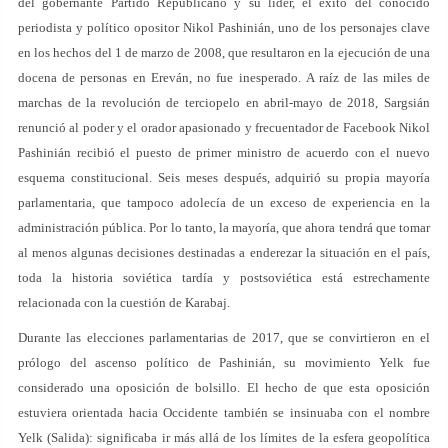
del gobernante Partido Republicano y su líder, el éxito del conocido
periodista y político opositor Nikol Pashinián, uno de los personajes clave
en los hechos del 1 de marzo de 2008, que resultaron en la ejecución de una
docena de personas en Ereván, no fue inesperado. A raíz de las miles de
marchas de la revolución de terciopelo en abril-mayo de 2018, Sargsián
renunció al poder y el orador apasionado y frecuentador de Facebook Nikol
Pashinián recibió el puesto de primer ministro de acuerdo con el nuevo
esquema constitucional. Seis meses después, adquirió su propia mayoría
parlamentaria, que tampoco adolecía de un exceso de experiencia en la
administración pública. Por lo tanto, la mayoría, que ahora tendrá que tomar
al menos algunas decisiones destinadas a enderezar la situación en el país,
toda la historia soviética tardía y postsoviética está estrechamente
relacionada con la cuestión de Karabaj.
Durante las elecciones parlamentarias de 2017, que se convirtieron en el
prólogo del ascenso político de Pashinián, su movimiento Yelk fue
considerado una oposición de bolsillo. El hecho de que esta oposición
estuviera orientada hacia Occidente también se insinuaba con el nombre
Yelk (Salida): significaba ir más allá de los límites de la esfera geopolítica