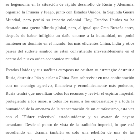
su hegemonía en la situación de rápido desarrollo de Rusia y Alemania,
organizó la Primera y luego, junto con Estados Unidos, la Segunda Guerra
Mundial, pero perdió su imperio colonial. Hoy, Estados Unidos ya ha
desatado una guerra híbrida global, pero, al igual que Gran Bretaña antes,
después de haber infligido un daño enorme a la humanidad, no podrá
mantener su dominio en el mundo: los más eficientes China, India y otros
países del sudeste asiático se están convirtiendo irreversiblemente en el
centro del nuevo orden económico mundial.
Estados Unidos y sus satélites europeos no ocultan su estrategia: destruir a
Rusia, destruir a Irán y aislar a China. Para sobrevivir en una confrontación
con un enemigo agresivo, financiera y económicamente más poderoso,
Rusia tendrá que movilizar todos los recursos y revivir el espíritu imperial,
protegiendo a los rusos, a todos los rusos, a los euroasiáticos y a toda la
humanidad de la amenaza de la reencarnación de un eurofascismo, esta vez
con el "Führer colectivo" estadounidense y su avatar de payaso
ucraniano. Desde el punto de vista de la tradición imperial, lo que está
sucediendo en Ucrania también es solo una rebelión de una de las