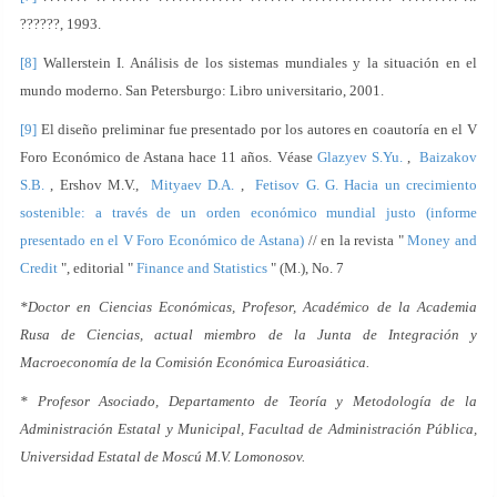
??????, 1993.
[8]
Wallerstein I. Análisis de los sistemas mundiales y la situación en el
mundo moderno. San Petersburgo: Libro universitario, 2001.
[9]
El diseño preliminar fue presentado por los autores en coautoría en el V
Foro Económico de Astana hace 11 años. Véase
Glazyev S.Yu.
,
Baizakov
S.B.
, Ershov M.V.,
Mityaev D.A.
,
Fetisov G. G.
Hacia un crecimiento
sostenible: a través de un orden económico mundial justo (informe
presentado en el V Foro Económico de Astana)
// en la revista "
Money and
Credit
", editorial "
Finance and Statistics
" (M.), No. 7
*Doctor en Ciencias Económicas, Profesor, Académico de la Academia
Rusa de Ciencias, actual miembro de la Junta de Integración y
Macroeconomía de la Comisión Económica Euroasiática.
* Profesor Asociado, Departamento de Teoría y Metodología de la
Administración Estatal y Municipal, Facultad de Administración Pública,
Universidad Estatal de Moscú M.V. Lomonosov.