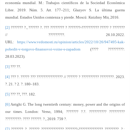
economía mundial. M.: Trabajos científicos de la Sociedad Económica
Libre. 2019. Núm. 5. Art. 177–211; Glazyev S. La última guerra
mundial. Estados Unidos comienza y pierde. Moscú: Knizhny Mir, 2016.
[2]
??????? ?., ?????? ?. ??? ???????? ? ???????-?????????? ????? ? ???????
// ?????????. 26.10.2022.
URL:
https://www.vedomosti.ru/opinion/articles/2022/10/26/947495-kak-
pobedit-v-torgovo-finansovoi-voine-s-zapadom
(???? ?????????:
28.03.2023).
[3]
??? ??.
[4]
??? ?. ????? ??? ??????????????? // ?????? ? ?????????? ????????. 2023.
?. 21. ? 2. ?. 180–183.
[5]
??? ??, ???. 182.
[6]
Arrighi G. The long twentieth century: money, power and the origins of
our times. London: Verso, 1994; ??????? ?.?. ?????????? ?????????
?????????: ???? ??????. ?., 2019. 759 ?.
[7]
??????? ?. ?????? ????????????? ???????-?????????????? ????????. ?.: