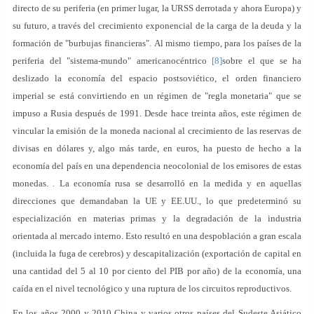
directo de su periferia (en primer lugar, la URSS derrotada y ahora Europa) y
su futuro, a través del crecimiento exponencial de la carga de la deuda y la
formación de "burbujas financieras". Al mismo tiempo, para los países de la
periferia del "sistema-mundo" americanocéntrico
[8]
sobre el que se ha
deslizado la economía del espacio postsoviético, el orden financiero
imperial se está convirtiendo en un régimen de "regla monetaria" que se
impuso a Rusia después de 1991. Desde hace treinta años, este régimen de
vincular la emisión de la moneda nacional al crecimiento de las reservas de
divisas en dólares y, algo más tarde, en euros, ha puesto de hecho a la
economía del país en una dependencia neocolonial de los emisores de estas
monedas. . La economía rusa se desarrolló en la medida y en aquellas
direcciones que demandaban la UE y EE.UU., lo que predeterminó su
especialización en materias primas y la degradación de la industria
orientada al mercado interno. Esto resultó en una despoblación a gran escala
(incluida la fuga de cerebros) y descapitalización (exportación de capital en
una cantidad del 5 al 10 por ciento del PIB por año) de la economía, una
caída en el nivel tecnológico y una ruptura de los circuitos reproductivos.
En los años 2000 y 2010 China y varios otros países del Sudeste Asiático