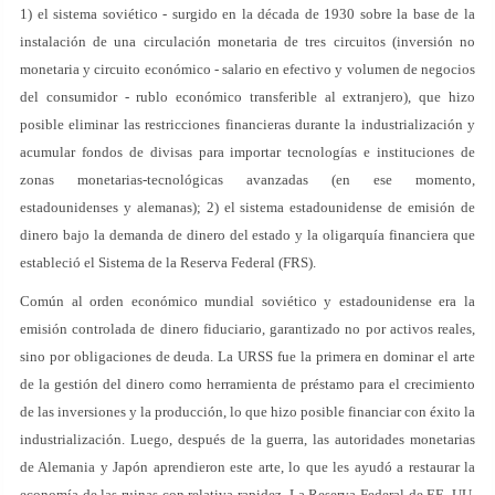
1) el sistema soviético - surgido en la década de 1930 sobre la base de la
instalación de una circulación monetaria de tres circuitos (inversión no
monetaria y circuito económico - salario en efectivo y volumen de negocios
del consumidor - rublo económico transferible al extranjero), que hizo
posible eliminar las restricciones financieras durante la industrialización y
acumular fondos de divisas para importar tecnologías e instituciones de
zonas monetarias-tecnológicas avanzadas (en ese momento,
estadounidenses y alemanas); 2) el sistema estadounidense de emisión de
dinero bajo la demanda de dinero del estado y la oligarquía financiera que
estableció el Sistema de la Reserva Federal (FRS).
Común al orden económico mundial soviético y estadounidense era la
emisión controlada de dinero fiduciario, garantizado no por activos reales,
sino por obligaciones de deuda. La URSS fue la primera en dominar el arte
de la gestión del dinero como herramienta de préstamo para el crecimiento
de las inversiones y la producción, lo que hizo posible financiar con éxito la
industrialización. Luego, después de la guerra, las autoridades monetarias
de Alemania y Japón aprendieron este arte, lo que les ayudó a restaurar la
economía de las ruinas con relativa rapidez. La Reserva Federal de EE. UU.