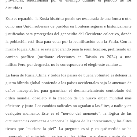
provincias, seleccionada por el enemigo durante el período de los
disturbios.
Esto es reparable: la Rusia histórica puede ser restaurada de una forma u otra
como una Unión soberana de pueblos en fronteras seguras e históricamente
justificadas para protegerlos del genocidio del Occidente colectivo, donde
la población está lista para votar por la reunificación con la Patria. Con la
misma lógica, China se está preparando para la reunificación, prefiriendo un
camino pacífico (mediante elecciones en Taiwán en 2024) a uno
militar. Pero, por desgracia, no le corresponde a él elegir este camino ...
La tarea de Rusia, China y todos los países de buena voluntad es detener la
guerra híbrida global poniendo a los países occidentales bajo la amenaza de
daños inaceptables, para garantizar el desmantelamiento controlado del
orden mundial obsoleto y la creación de un nuevo orden mundial más
eficiente. y justo. Los cambios radicales no agradan a las élites, a nadie y en
cualquier momento. Este es el “nervio del momento”: la lógica de las
circunstancias comienza a vencer a la lógica de las intenciones, y las élites
tienen que “mudarse la piel”. La pregunta es si y en qué medida se ha
preservado el principio creativo en las élites para darse cuenta de la