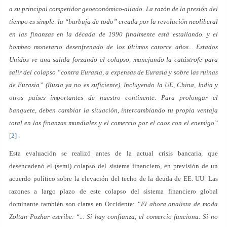
a su principal competidor geoeconómico-aliado. La razón de la presión del
tiempo es simple: la “burbuja de todo” creada por la revolución neoliberal
en las finanzas en la década de 1990 finalmente está estallando. y el
bombeo monetario desenfrenado de los últimos catorce años... Estados
Unidos ve una salida forzando el colapso, manejando la catástrofe para
salir del colapso “contra Eurasia, a expensas de Eurasia y sobre las ruinas
de Eurasia” (Rusia ya no es suficiente). Incluyendo la UE, China, India y
otros países importantes de nuestro continente. Para prolongar el
banquete, deben cambiar la situación, intercambiando tu propia ventaja
total en las finanzas mundiales y el comercio por el caos con el enemigo”
[2]
.
Esta evaluación se realizó antes de la actual crisis bancaria, que
desencadenó el (semi) colapso del sistema financiero, en previsión de un
acuerdo político sobre la elevación del techo de la deuda de EE. UU. Las
razones a largo plazo de este colapso del sistema financiero global
dominante también son claras en Occidente:
“El ahora analista de moda
Zoltan Pozhar escribe: “... Si hay confianza, el comercio funciona. Si no