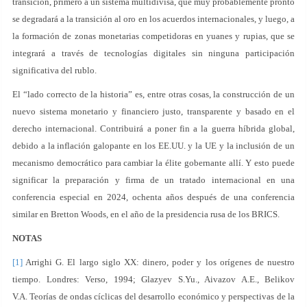
transición, primero a un sistema multidivisa, que muy probablemente pronto
se degradará a la transición al oro en los acuerdos internacionales, y luego, a
la formación de zonas monetarias competidoras en yuanes y rupias, que se
integrará a través de tecnologías digitales sin ninguna participación
significativa del rublo.
El “lado correcto de la historia” es, entre otras cosas, la construcción de un
nuevo sistema monetario y financiero justo, transparente y basado en el
derecho internacional. Contribuirá a poner fin a la guerra híbrida global,
debido a la inflación galopante en los EE.UU. y la UE y la inclusión de un
mecanismo democrático para cambiar la élite gobernante allí. Y esto puede
significar la preparación y firma de un tratado internacional en una
conferencia especial en 2024, ochenta años después de una conferencia
similar en Bretton Woods, en el año de la presidencia rusa de los BRICS.
NOTAS
[1]
Arrighi G. El largo siglo XX: dinero, poder y los orígenes de nuestro
tiempo. Londres: Verso, 1994; Glazyev S.Yu., Aivazov A.E., Belikov
V.A. Teorías de ondas cíclicas del desarrollo económico y perspectivas de la