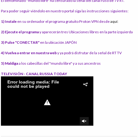
El denominado "mundo libre" ha censurado la señal del canal ruso de TV RT.
Para poder seguir viéndolo en nuestro portal siga las instrucciones siguientes:
1) Instale
en su ordenador el programa gratuito Proton VPN desde
aquí:
2) Ejecute el programa
y aparecerán tres Ubicaciones libres en la parte izquierda
3) Pulse "CONECTAR"
en la ubicación JAPÓN
4) Vuelva a entrar en nuestra web
y ya podrá disfrutar de la señal de RT TV
5) Maldiga
a los cabecillas del "mundo libre" y a sus ancestros
TELEVISIÓN - CANAL RUSSIA TODAY