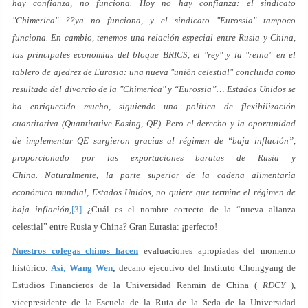
hay confianza, no funciona. Hoy no hay confianza: el sindicato
"Chimerica" ??ya no funciona, y el sindicato "Eurossia" tampoco
funciona. En cambio, tenemos una relación especial entre Rusia y China,
las principales economías del bloque BRICS, el "rey" y la "reina" en el
tablero de ajedrez de Eurasia: una nueva "unión celestial" concluida como
resultado del divorcio de la "Chimerica" y “Eurossia”… Estados Unidos se
ha enriquecido mucho, siguiendo una política de flexibilización
cuantitativa (Quantitative Easing, QE). Pero el derecho y la oportunidad
de implementar QE surgieron gracias al régimen de “baja inflación”,
proporcionado por las exportaciones baratas de Rusia y
China. Naturalmente, la parte superior de la cadena alimentaria
económica mundial, Estados Unidos, no quiere que termine el régimen de
baja inflación,
[3]
¿Cuál es el nombre correcto de la “nueva alianza
celestial” entre Rusia y China? Gran Eurasia: ¡perfecto!
Nuestros colegas chinos hacen
evaluaciones apropiadas del momento
histórico.
Así, Wang Wen
,
decano ejecutivo del Instituto Chongyang de
Estudios Financieros de la Universidad Renmin de China (
RDCY
),
vicepresidente de la Escuela de la Ruta de la Seda de la Universidad