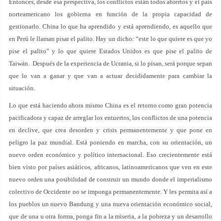
Entonces, desde esa perspectiva, los conflictos están todos abiertos y el país
norteamericano los gobierna en función de la propia capacidad de
gestionarlo. China lo que ha aprendido y está aprendiendo, es aquello que
en Perú le llaman pisar el palito. Hay un dicho: “este lo que quiere es que yo
pise el palito” y lo que quiere Estados Unidos es que pise el palito de
Taiwán. Después de la experiencia de Ucrania, si lo pisan, será porque sepan
que lo van a ganar y que van a actuar decididamente para cambiar la
situación.
Lo que está haciendo ahora mismo China es el retorno como gran potencia
pacificadora y capaz de arreglar los entuertos, los conflictos de una potencia
en declive, que crea desorden y crisis permanentemente y que pone en
peligro la paz mundial. Está poniendo en marcha, con su orientación, un
nuevo orden económico y político internacional. Eso crecientemente está
bien visto por países asiáticos, africanos, latinoamericanos que ven en este
nuevo orden una posibilidad de construir un mundo donde el imperialismo
colectivo de Occidente no se imponga permanentemente. Y les permita así a
los pueblos un nuevo Bandung y una nueva orientación económico social,
que de una u otra forma, ponga fin a la miseria, a la pobreza y un desarrollo