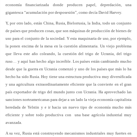
economía financiarizada donde producen papel, depredación, una
gigantesca “acumulación por desposesión”, como decía David Harvey.
Y, por otro lado, están China, Rusia, Bielorrusia, la India, todo un conjunto
de países que producen cosas, que son máquinas de producción de bienes de
uso para el conjunto de la sociedad. Y esta maquinaria de uso, por ejemplo,
la ponen encima de la mesa en la cuestión alimentaria. Un viejo problema
que lleva este año coleando, la cuestión del trigo de Ucrania, del trigo
ruso… y aquí han hecho algo increíble. Los países están cambiando mucho
desde que la guerra en Ucrania comenzó y uno de los países que más lo ha
hecho ha sido Rusia. Hoy tiene una estructura productiva muy diversificada
y una agricultura extraordinariamente eficiente que la convierte en el gran
país exportador de trigo del mundo junto con Ucrania. Ha aprovechado las
sanciones norteamericanas para dejar a un lado la vieja economía capitalista
heredada de Yelstin y e ir hacia un nuevo tipo de economía mucho más
eficiente y sobre todo productiva con una base agrícola industrial muy
avanzada.
A su vez, Rusia está construyendo mecanismos industriales muy fuertes en