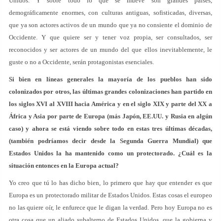
Unidos. Y sobre todo lo que se mueve son grandes países,
demográficamente enormes, con culturas antiguas, sofisticadas, diversas,
que ya son actores activos de un mundo que ya no consiente el dominio de
Occidente. Y que quiere ser y tener voz propia, ser consultados, ser
reconocidos y ser actores de un mundo del que ellos inevitablemente, le
guste o no a Occidente, serán protagonistas esenciales.
Si bien en líneas generales la mayoría de los pueblos han sido
colonizados por otros, las últimas grandes colonizaciones han partido en
los siglos XVI al XVIII hacia América y en el siglo XIX y parte del XX a
África y Asia por parte de Europa (más Japón, EE.UU. y Rusia en algún
caso) y ahora se está viendo sobre todo en estas tres últimas décadas,
(también podríamos decir desde la Segunda Guerra Mundial) que
Estados Unidos la ha mantenido como un protectorado. ¿Cuál es la
situación entonces en la Europa actual?
Yo creo que tú lo has dicho bien, lo primero que hay que entender es que
Europa es un protectorado militar de Estados Unidos. Estas cosas el europeo
no las quiere oír, le enfurece que le digan la verdad. Pero hoy Europa no es
otra cosa que un aliado subalterno de Estados Unidos, que la gobierna y