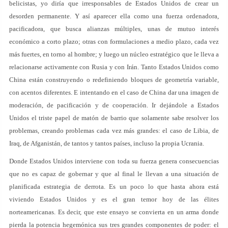
belicistas, yo diría que irresponsables de Estados Unidos de crear un
desorden permanente. Y así aparecer ella como una fuerza ordenadora,
pacificadora, que busca alianzas múltiples, unas de mutuo interés
económico a corto plazo; otras con formulaciones a medio plazo, cada vez
más fuertes, en torno al hombre; y luego un núcleo estratégico que le lleva a
relacionarse activamente con Rusia y con Irán. Tanto Estados Unidos como
China están construyendo o redefiniendo bloques de geometría variable,
con acentos diferentes. E intentando en el caso de China dar una imagen de
moderación, de pacificación y de cooperación. Ir dejándole a Estados
Unidos el triste papel de matón de barrio que solamente sabe resolver los
problemas, creando problemas cada vez más grandes: el caso de Libia, de
Iraq, de Afganistán, de tantos y tantos países, incluso la propia Ucrania.
Donde Estados Unidos interviene con toda su fuerza genera consecuencias
que no es capaz de gobernar y que al final le llevan a una situación de
planificada estrategia de derrota. Es un poco lo que hasta ahora está
viviendo Estados Unidos y es el gran temor hoy de las élites
norteamericanas. Es decir, que este ensayo se convierta en un arma donde
pierda la potencia hegemónica sus tres grandes componentes de poder: el