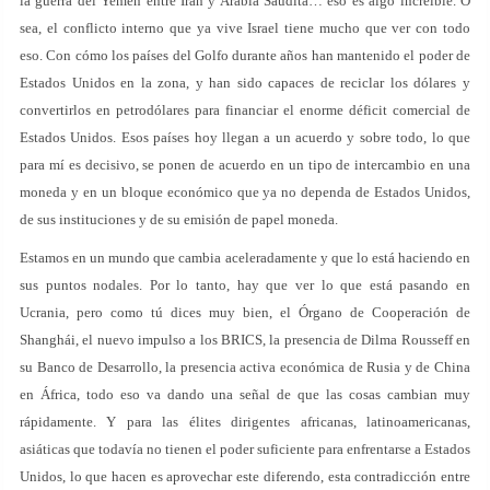
la guerra del Yemen entre Irán y Arabia Saudita… eso es algo increíble. O
sea, el conflicto interno que ya vive Israel tiene mucho que ver con todo
eso. Con cómo los países del Golfo durante años han mantenido el poder de
Estados Unidos en la zona, y han sido capaces de reciclar los dólares y
convertirlos en petrodólares para financiar el enorme déficit comercial de
Estados Unidos. Esos países hoy llegan a un acuerdo y sobre todo, lo que
para mí es decisivo, se ponen de acuerdo en un tipo de intercambio en una
moneda y en un bloque económico que ya no dependa de Estados Unidos,
de sus instituciones y de su emisión de papel moneda.
Estamos en un mundo que cambia aceleradamente y que lo está haciendo en
sus puntos nodales. Por lo tanto, hay que ver lo que está pasando en
Ucrania, pero como tú dices muy bien, el Órgano de Cooperación de
Shanghái, el nuevo impulso a los BRICS, la presencia de Dilma Rousseff en
su Banco de Desarrollo, la presencia activa económica de Rusia y de China
en África, todo eso va dando una señal de que las cosas cambian muy
rápidamente. Y para las élites dirigentes africanas, latinoamericanas,
asiáticas que todavía no tienen el poder suficiente para enfrentarse a Estados
Unidos, lo que hacen es aprovechar este diferendo, esta contradicción entre