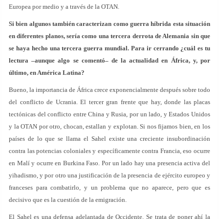
Europea por medio y a través de la OTAN.
Si bien algunos también caracterizan como guerra híbrida esta situación
en diferentes planos, sería como una tercera derrota de Alemania sin que
se haya hecho una tercera guerra mundial. Para ir cerrando ¿cuál es tu
lectura –aunque algo se comentó– de la actualidad en África, y, por
último, en América Latina?
Bueno, la importancia de África crece exponencialmente después sobre todo
del conflicto de Ucrania. El tercer gran frente que hay, donde las placas
tectónicas del conflicto entre China y Rusia, por un lado, y Estados Unidos
y la OTAN por otro, chocan, estallan y explotan. Si nos fijamos bien, en los
países de lo que se llama el Sahel existe una creciente insubordinación
contra las potencias coloniales y específicamente contra Francia, eso ocurre
en Malí y ocurre en Burkina Faso. Por un lado hay una presencia activa del
yihadismo, y por otro una justificación de la presencia de ejército europeo y
franceses para combatirlo, y un problema que no aparece, pero que es
decisivo que es la cuestión de la emigración.
El Sahel es una defensa adelantada de Occidente. Se trata de poner ahí la