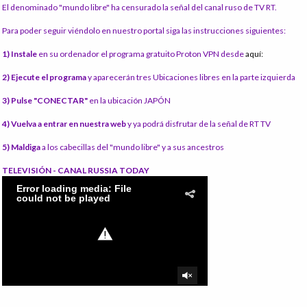
El denominado "mundo libre" ha censurado la señal del canal ruso de TV RT.
Para poder seguir viéndolo en nuestro portal siga las instrucciones siguientes:
1) Instale
en su ordenador el programa gratuito Proton VPN desde
aquí:
2) Ejecute el programa
y aparecerán tres Ubicaciones libres en la parte izquierda
3) Pulse "CONECTAR"
en la ubicación JAPÓN
4) Vuelva a entrar en nuestra web
y ya podrá disfrutar de la señal de RT TV
5) Maldiga
a los cabecillas del "mundo libre" y a sus ancestros
TELEVISIÓN - CANAL RUSSIA TODAY