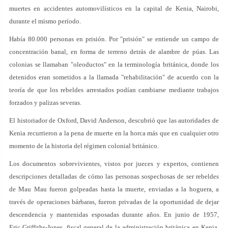
muertes en accidentes automovilísticos en la capital de Kenia, Nairobi,
durante el mismo período.
Había 80.000 personas en prisión. Por "prisión" se entiende un campo de
concentración banal, en forma de terreno detrás de alambre de púas. Las
colonias se llamaban "oleoductos" en la terminología británica, donde los
detenidos eran sometidos a la llamada "rehabilitación" de acuerdo con la
teoría de que los rebeldes arrestados podían cambiarse mediante trabajos
forzados y palizas severas.
El historiador de Oxford, David Anderson, descubrió que las autoridades de
Kenia recurrieron a la pena de muerte en la horca más que en cualquier otro
momento de la historia del régimen colonial británico.
Los documentos sobrevivientes, vistos por jueces y expertos, contienen
descripciones detalladas de cómo las personas sospechosas de ser rebeldes
de Mau Mau fueron golpeadas hasta la muerte, enviadas a la hoguera, a
través de operaciones bárbaras, fueron privadas de la oportunidad de dejar
descendencia y mantenidas esposadas durante años. En junio de 1957,
Eric Griffiths-Jones, fiscal general de la administración británica en Kenia,