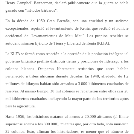
Henry Campbell-Bannerman, declaró públicamente que la guerra se había
ganado con "métodos bárbaros".
En la década de 1950 Gran Bretaña, con una crueldad y un sadismo
excepcionales, reprimió el levantamiento de Kenia, que recibió el nombre
occidental de "levantamientos de Mau Mau". Los propios rebeldes se
autodenominaron Ejército de Tierra y Libertad de Kenia (KLFA).
La KLFA se formó como reacción a la opresión de la población indígena: el
gobierno británico prefirió distribuir tierras y posiciones de liderazgo a los
colonos blancos. Ocuparon libremente territorios que antes habían
pertenecido a tribus africanas durante décadas. En 1948, alrededor de 1,2
millones de kikuyus habían sido arreados a 3.000 kilómetros cuadrados de
reservas. Al mismo tiempo, 30 mil colonos se repartieron entre ellos casi 20
mil kilómetros cuadrados, incluyendo la mayor parte de los territorios aptos
para la agricultura.
Hasta 1956, los británicos mataron al menos a 20.000 africanos (el límite
superior se acerca a los 300.000), mientras que, por otro lado, solo murieron
32 colonos. Esto, afirman los historiadores, es menor que el número de