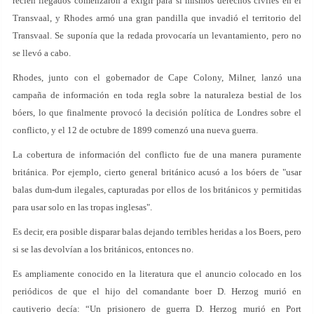
recién llegados comenzaron a exigir para sí mismos derechos civiles en el
Transvaal, y Rhodes armó una gran pandilla que invadió el territorio del
Transvaal. Se suponía que la redada provocaría un levantamiento, pero no
se llevó a cabo.
Rhodes, junto con el gobernador de Cape Colony, Milner, lanzó una
campaña de información en toda regla sobre la naturaleza bestial de los
bóers, lo que finalmente provocó la decisión política de Londres sobre el
conflicto, y el 12 de octubre de 1899 comenzó una nueva guerra.
La cobertura de información del conflicto fue de una manera puramente
británica. Por ejemplo, cierto general británico acusó a los bóers de "usar
balas dum-dum ilegales, capturadas por ellos de los británicos y permitidas
para usar solo en las tropas inglesas".
Es decir, era posible disparar balas dejando terribles heridas a los Boers, pero
si se las devolvían a los británicos, entonces no.
Es ampliamente conocido en la literatura que el anuncio colocado en los
periódicos de que el hijo del comandante boer D. Herzog murió en
cautiverio decía: “Un prisionero de guerra D. Herzog murió en Port