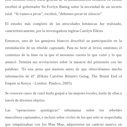
escribió al gobernador Sir Evelyn Baring sobre la necesidad de un secreto
total. “Si vamos a pecar”, escribió, “debemos pecar en silencio”.
El estudio más completo de las atrocidades británicas fue realizado,
característicamente, por la investigadora inglesa Carolyn Elkins.
Entonces, uno de los granjeros blancos describió su participación en la
intimidación de un rebelde capturado. Para no herir al lector, omitimos el
comienzo de la frase en la que el monstruo cuenta lo que cortó y lo que
arrancó. Termina sus revelaciones sobre la masacre del prisionero con las
palabras: "Es una pena que muriera antes de que obtuviéramos mucha
información de él" (Elkins Caroline Britain's Gulag: The Brutal End of
Empire in Kenya. - London: Pimlico, 2005).
Se conocen casos de cruel burla grupal a las mujeres locales, burla de ellas a
través de diversos objetos.
Las "operaciones quirúrgicas" inhumanas sobre los rebeldes
masculinos capturados, e incluso sobre civiles de los que solo se sospechaba
que simpatizaban con los Mau Mau, adquirieron un carácter masivo en