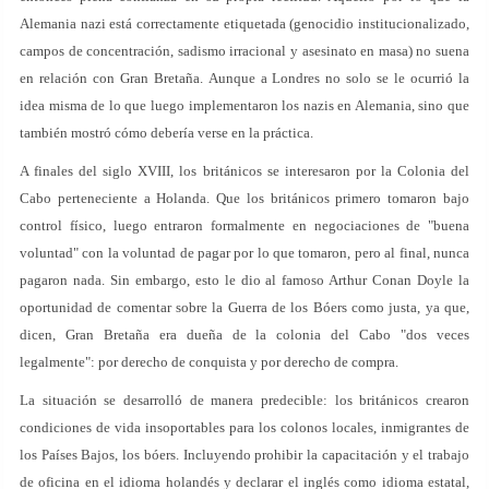
Alemania nazi está correctamente etiquetada (genocidio institucionalizado,
campos de concentración, sadismo irracional y asesinato en masa) no suena
en relación con Gran Bretaña. Aunque a Londres no solo se le ocurrió la
idea misma de lo que luego implementaron los nazis en Alemania, sino que
también mostró cómo debería verse en la práctica.
A finales del siglo XVIII, los británicos se interesaron por la Colonia del
Cabo perteneciente a Holanda. Que los británicos primero tomaron bajo
control físico, luego entraron formalmente en negociaciones de "buena
voluntad" con la voluntad de pagar por lo que tomaron, pero al final, nunca
pagaron nada. Sin embargo, esto le dio al famoso Arthur Conan Doyle la
oportunidad de comentar sobre la Guerra de los Bóers como justa, ya que,
dicen, Gran Bretaña era dueña de la colonia del Cabo "dos veces
legalmente": por derecho de conquista y por derecho de compra.
La situación se desarrolló de manera predecible: los británicos crearon
condiciones de vida insoportables para los colonos locales, inmigrantes de
los Países Bajos, los bóers. Incluyendo prohibir la capacitación y el trabajo
de oficina en el idioma holandés y declarar el inglés como idioma estatal,