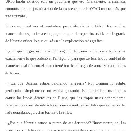
URSS había existido solo un poco más que eso. Claramente, la amenaza
comunista como justificación de la existencia de la OTAN no era más que
una artimaña,
Entonces, ¿cuál era el verdadero propósito de la OTAN? Hay muchas
maneras de responder a esta pregunta, pero la repentina caída en desgracia
de Ucrania ofrece lo que quizás sea la explicación más gráfica.
• ¿Era que la guerra allí se prolongaba? No, una combustión lenta sería
exactamente lo que ordenó el Pentágono, para que tuviera la oportunidad de
mantenerse al día con el ritmo frenético de entregas de armas y municiones
de Rusia.
• ¿Era que Ucrania estaba perdiendo la guerra? No, Ucrania no estaba
perdiendo; simplemente no estaba ganando. En particular, sus ataques
contra las líneas defensivas de Rusia, que las tropas rusas denominaron
"ataques de carne" debido a las enormes e inútiles pérdidas que sufrieron del
lado ucraniano, parecían bastante inútiles.
• ¿Era que Ucrania estaba a punto de ser derrotada? Nuevamente, no, los
rusos estaban felices de avanzar unos pocos kilómetros aquí y allá, con el