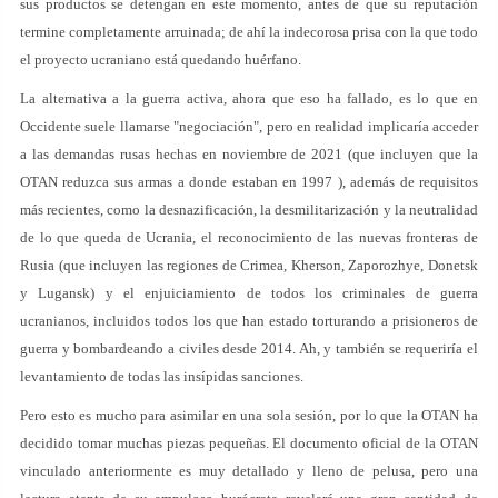
sus productos se detengan en este momento, antes de que su reputación
termine completamente arruinada; de ahí la indecorosa prisa con la que todo
el proyecto ucraniano está quedando huérfano.
La alternativa a la guerra activa, ahora que eso ha fallado, es lo que en
Occidente suele llamarse "negociación", pero en realidad implicaría acceder
a las demandas rusas hechas en noviembre de 2021 (que incluyen que la
OTAN reduzca sus armas a donde estaban en 1997 ), además de requisitos
más recientes, como la desnazificación, la desmilitarización y la neutralidad
de lo que queda de Ucrania, el reconocimiento de las nuevas fronteras de
Rusia (que incluyen las regiones de Crimea, Kherson, Zaporozhye, Donetsk
y Lugansk) y el enjuiciamiento de todos los criminales de guerra
ucranianos, incluidos todos los que han estado torturando a prisioneros de
guerra y bombardeando a civiles desde 2014. Ah, y también se requeriría el
levantamiento de todas las insípidas sanciones.
Pero esto es mucho para asimilar en una sola sesión, por lo que la OTAN ha
decidido tomar muchas piezas pequeñas. El documento oficial de la OTAN
vinculado anteriormente es muy detallado y lleno de pelusa, pero una