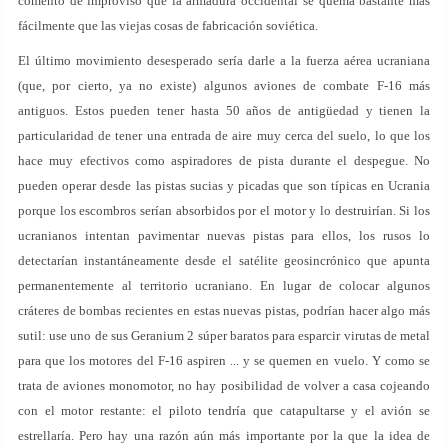
comentó de improviso que la armadura occidental se quema bastante más
fácilmente que las viejas cosas de fabricación soviética.
El último movimiento desesperado sería darle a la fuerza aérea ucraniana
(que, por cierto, ya no existe) algunos aviones de combate F-16 más
antiguos. Estos pueden tener hasta 50 años de antigüedad y tienen la
particularidad de tener una entrada de aire muy cerca del suelo, lo que los
hace muy efectivos como aspiradores de pista durante el despegue. No
pueden operar desde las pistas sucias y picadas que son típicas en Ucrania
porque los escombros serían absorbidos por el motor y lo destruirían. Si los
ucranianos intentan pavimentar nuevas pistas para ellos, los rusos lo
detectarían instantáneamente desde el satélite geosincrónico que apunta
permanentemente al territorio ucraniano. En lugar de colocar algunos
cráteres de bombas recientes en estas nuevas pistas, podrían hacer algo más
sutil: use uno de sus Geranium 2 súper baratos para esparcir virutas de metal
para que los motores del F-16 aspiren ... y se quemen en vuelo. Y como se
trata de aviones monomotor, no hay posibilidad de volver a casa cojeando
con el motor restante: el piloto tendría que catapultarse y el avión se
estrellaría. Pero hay una razón aún más importante por la que la idea de