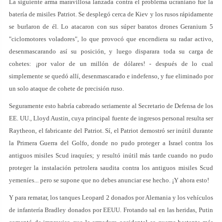
La siguiente arma maravillosa lanzada contra el problema ucraniano fue la
batería de misiles Patriot. Se desplegó cerca de Kiev y los rusos rápidamente
se burlaron de él. Lo atacaron con sus súper baratos drones Geranium 5
"ciclomotores voladores", lo que provocó que encendiera su radar activo,
desenmascarando así su posición, y luego disparara toda su carga de
cohetes: ¡por valor de un millón de dólares! - después de lo cual
simplemente se quedó allí, desenmascarado e indefenso, y fue eliminado por
un solo ataque de cohete de precisión ruso.
Seguramente esto habría cabreado seriamente al Secretario de Defensa de los
EE. UU., Lloyd Austin, cuya principal fuente de ingresos personal resulta ser
Raytheon, el fabricante del Patriot. Sí, el Patriot demostró ser inútil durante
la Primera Guerra del Golfo, donde no pudo proteger a Israel contra los
antiguos misiles Scud iraquíes; y resultó inútil más tarde cuando no pudo
proteger la instalación petrolera saudita contra los antiguos misiles Scud
yemeníes... pero se supone que no debes anunciar ese hecho. ¡Y ahora esto!
Y para rematar, los tanques Leopard 2 donados por Alemania y los vehículos
de infantería Bradley donados por EEUU. Frotando sal en las heridas, Putin