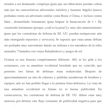
tienden a ser demasiado complejas (para que sus fabricantes puedan cobrar
más por las características adicionales inútiles) y bastante frágiles (nunca
probadas contra un adversario similar como Rusia o China, o incluso contra
Irán) , desarrollado lentamente (para limpiar la financiación de I + D),
construido lentamente (porque ¿cuál es la prisa?) y muy alto mantenimiento
(para que los contratistas de defensa de EE. UU. puedan enriquecerse aún
más entregando repuestos y servicios). Se suponía que estas armas debían
ser probadas muy suavemente dando un infierno a los miembros de la tribu
atrasados ??armados con viejos Kalashnikovs y juegos de rol.
Ucrania es una historia completamente diferente. Allí, se les pide a los
ucranianos, con su armadura occidental heredada que no coincide, que
penetren tres líneas de defensas rusas endurecidas. Después de
aproximadamente un mes de esfuerzo y pérdidas asombrosas de hombres y
equipos, aún no han podido llegar a la primera línea defensiva. La vista de
una armadura occidental en llamas no es buena publicidad. En
consecuencia, los contratistas de defensa de EE. UU. deben estar muy
ansiosos por detener este flujo constante de publicidad negativa para que