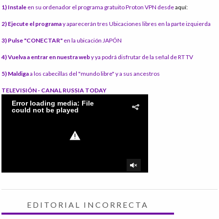
1) Instale
en su ordenador el programa gratuito Proton VPN desde
aquí:
2) Ejecute el programa
y aparecerán tres Ubicaciones libres en la parte izquierda
3) Pulse "CONECTAR"
en la ubicación JAPÓN
4) Vuelva a entrar en nuestra web
y ya podrá disfrutar de la señal de RT TV
5) Maldiga
a los cabecillas del "mundo libre" y a sus ancestros
TELEVISIÓN - CANAL RUSSIA TODAY
EDITORIAL INCORRECTA