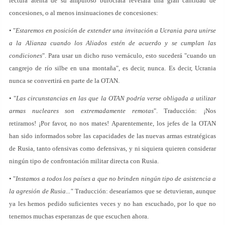
lectura atenta de su ampuloso burócrata revelará una gran cantidad de
concesiones, o al menos insinuaciones de concesiones:
• "
Estaremos en posición de extender una invitación a Ucrania para unirse
a la Alianza cuando los Aliados estén de acuerdo y se cumplan las
condiciones
". Para usar un dicho ruso vernáculo, esto sucederá "cuando un
cangrejo de río silbe en una montaña", es decir, nunca. Es decir, Ucrania
nunca se convertirá en parte de la OTAN.
• "
Las circunstancias en las que la OTAN podría verse obligada a utilizar
armas nucleares son extremadamente remotas
". Traducción: ¡Nos
retiramos! ¡Por favor, no nos mates! Aparentemente, los jefes de la OTAN
han sido informados sobre las capacidades de las nuevas armas estratégicas
de Rusia, tanto ofensivas como defensivas, y ni siquiera quieren considerar
ningún tipo de confrontación militar directa con Rusia.
• "
Instamos a todos los países a que no brinden ningún tipo de asistencia a
la agresión de Rusia..."
Traducción: desearíamos que se detuvieran, aunque
ya les hemos pedido suficientes veces y no han escuchado, por lo que no
tenemos muchas esperanzas de que escuchen ahora.