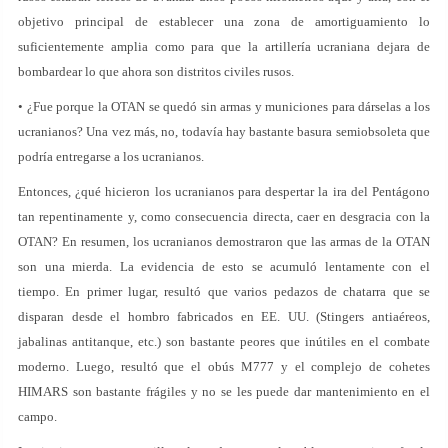
objetivo principal de establecer una zona de amortiguamiento lo
suficientemente amplia como para que la artillería ucraniana dejara de
bombardear lo que ahora son distritos civiles rusos.
• ¿Fue porque la OTAN se quedó sin armas y municiones para dárselas a los
ucranianos? Una vez más, no, todavía hay bastante basura semiobsoleta que
podría entregarse a los ucranianos.
Entonces, ¿qué hicieron los ucranianos para despertar la ira del Pentágono
tan repentinamente y, como consecuencia directa, caer en desgracia con la
OTAN? En resumen, los ucranianos demostraron que las armas de la OTAN
son una mierda. La evidencia de esto se acumuló lentamente con el
tiempo. En primer lugar, resultó que varios pedazos de chatarra que se
disparan desde el hombro fabricados en EE. UU. (Stingers antiaéreos,
jabalinas antitanque, etc.) son bastante peores que inútiles en el combate
moderno. Luego, resultó que el obús M777 y el complejo de cohetes
HIMARS son bastante frágiles y no se les puede dar mantenimiento en el
campo.