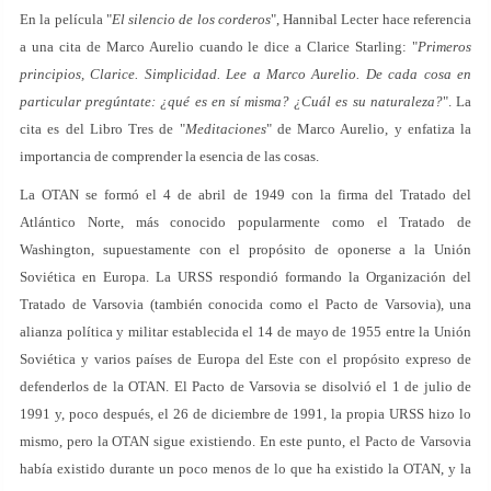
En la película "
El silencio de los corderos
", Hannibal Lecter hace referencia
a una cita de Marco Aurelio cuando le dice a Clarice Starling: "
Primeros
principios, Clarice. Simplicidad. Lee a Marco Aurelio. De cada cosa en
particular pregúntate: ¿qué es en sí misma? ¿Cuál es su naturaleza?
". La
cita es del Libro Tres de "
Meditaciones
" de Marco Aurelio, y enfatiza la
importancia de comprender la esencia de las cosas.
La OTAN se formó el 4 de abril de 1949 con la firma del Tratado del
Atlántico Norte, más conocido popularmente como el Tratado de
Washington, supuestamente con el propósito de oponerse a la Unión
Soviética en Europa. La URSS respondió formando la Organización del
Tratado de Varsovia (también conocida como el Pacto de Varsovia), una
alianza política y militar establecida el 14 de mayo de 1955 entre la Unión
Soviética y varios países de Europa del Este con el propósito expreso de
defenderlos de la OTAN. El Pacto de Varsovia se disolvió el 1 de julio de
1991 y, poco después, el 26 de diciembre de 1991, la propia URSS hizo lo
mismo, pero la OTAN sigue existiendo. En este punto, el Pacto de Varsovia
había existido durante un poco menos de lo que ha existido la OTAN, y la