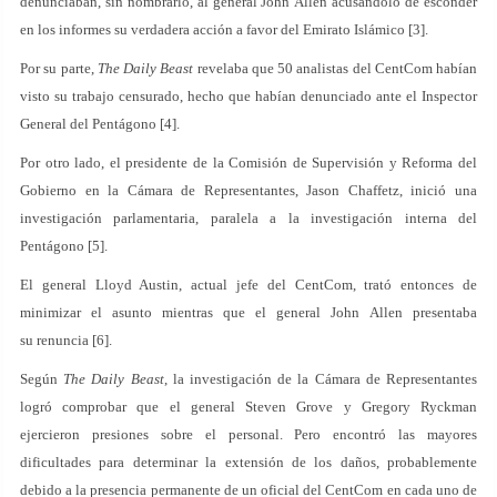
denunciaban, sin nombrarlo, al general John Allen acusándolo de esconder
en los informes su verdadera acción a favor del Emirato Islámico [3].
Por su parte,
The Daily Beast
revelaba que 50 analistas del CentCom habían
visto su trabajo censurado, hecho que habían denunciado ante el Inspector
General del Pentágono [4].
Por otro lado, el presidente de la Comisión de Supervisión y Reforma del
Gobierno en la Cámara de Representantes, Jason Chaffetz, inició una
investigación parlamentaria, paralela a la investigación interna del
Pentágono [5].
El general Lloyd Austin, actual jefe del CentCom, trató entonces de
minimizar el asunto mientras que el general John Allen presentaba
su renuncia [6].
Según
The Daily Beast
, la investigación de la Cámara de Representantes
logró comprobar que el general Steven Grove y Gregory Ryckman
ejercieron presiones sobre el personal. Pero encontró las mayores
dificultades para determinar la extensión de los daños, probablemente
debido a la presencia permanente de un oficial del CentCom en cada uno de