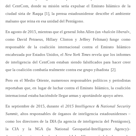
del CentCom, donde su misión sería expulsar el Emirato Islámico de la
ciudad siria de Raqqa [1], la prensa estadounidense describe el ambiente
malsano que reina en esa unidad del Pentágono.
En agosto de 2015, mientras que el general John Allen (un «
halcón liberal
»,
como David Petraeus, Hillary Clinton y Jeffrey Feltman) funge como
responsable de la coalición internacional contra el Emirato Islámico
encabezada por Estados Unidos, el
New York Times
revela que los informes
de inteligencia del CentCom estaban siendo falsificados para hacer creer
que la coalición combatía realmente contra ese grupo yihadista [2].
Pero en el Medio Oriente, numerosos responsables políticos y periodistas
reportaban que, en lugar de luchar contra el Emirato Islámico, la coalición
internacional estaba haciéndole llegar armas y aportándole apoyo aéreo.
En septiembre de 2015, durante el
2015 Intelligence & National Security
Summit
, altos responsables de órganos de inteligencia estadounidenses –
como los directores de la DIA (la agencia de inteligencia del Pentágono),
la CIA y la NGA (la National Geospatial-Intelligence Agency)–