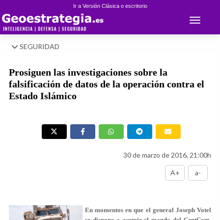
Ir a Versión Clásica o escritorio
Toggle 
SEGURIDAD
Prosiguen las investigaciones sobre la
falsificación de datos de la operación contra el
Estado Islámico
30 de marzo de 2016, 21:00h
A+
a-
En momentos en que el general Joseph Votel
se dispone a asumir el mando del CentCom,