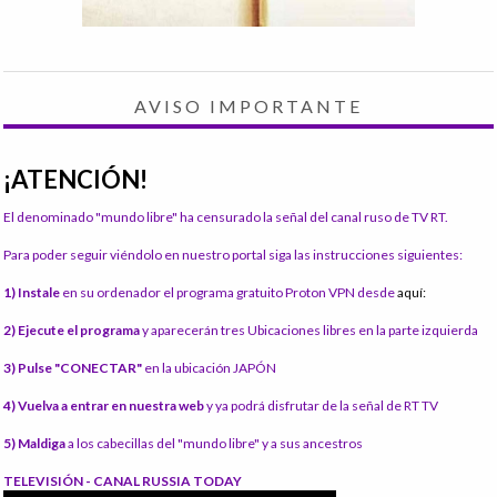
AVISO IMPORTANTE
¡ATENCIÓN!
El denominado "mundo libre" ha censurado la señal del canal ruso de TV RT.
Para poder seguir viéndolo en nuestro portal siga las instrucciones siguientes:
1) Instale
en su ordenador el programa gratuito Proton VPN desde
aquí:
2) Ejecute el programa
y aparecerán tres Ubicaciones libres en la parte izquierda
3) Pulse "CONECTAR"
en la ubicación JAPÓN
4) Vuelva a entrar en nuestra web
y ya podrá disfrutar de la señal de RT TV
5) Maldiga
a los cabecillas del "mundo libre" y a sus ancestros
TELEVISIÓN - CANAL RUSSIA TODAY