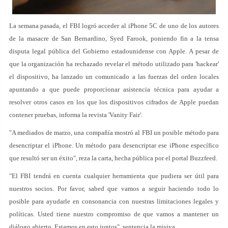
La semana pasada, el FBI logró acceder al iPhone 5C de uno de los autores
de la masacre de San Bernardino, Syed Farook, poniendo fin a la tensa
disputa legal pública del Gobierno estadounidense con Apple. A pesar de
que la organización ha rechazado revelar el método utilizado para 'hackear'
el dispositivo, ha lanzado un comunicado a las fuerzas del orden locales
apuntando a que puede proporcionar asistencia técnica para ayudar a
resolver otros casos en los que los dispositivos cifrados de Apple puedan
contener pruebas, informa la revista 'Vanity Fair'.
"A mediados de marzo, una compañía mostró al FBI un posible método para
desencriptar el iPhone. Un método para desencriptar ese iPhone específico
que resultó ser un éxito", reza la carta, hecha pública por el portal Buzzfeed.
"El FBI tendrá en cuenta cualquier herramienta que pudiera ser útil para
nuestros socios. Por favor, sabed que vamos a seguir haciendo todo lo
posible para ayudarle en consonancia con nuestras limitaciones legales y
políticas. Usted tiene nuestro compromiso de que vamos a mantener un
diálogo abierto. Estamos en esto juntos", sentencia la misiva.