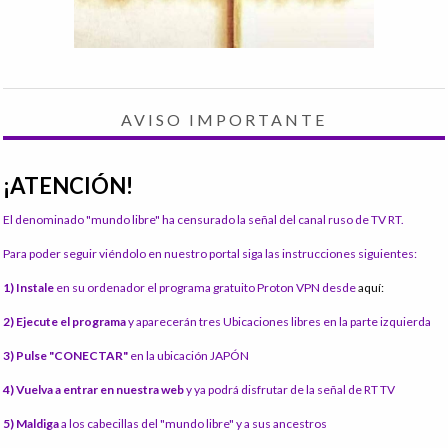
AVISO IMPORTANTE
¡ATENCIÓN!
El denominado "mundo libre" ha censurado la señal del canal ruso de TV RT.
Para poder seguir viéndolo en nuestro portal siga las instrucciones siguientes:
1) Instale
en su ordenador el programa gratuito Proton VPN desde
aquí:
2) Ejecute el programa
y aparecerán tres Ubicaciones libres en la parte izquierda
3) Pulse "CONECTAR"
en la ubicación JAPÓN
4) Vuelva a entrar en nuestra web
y ya podrá disfrutar de la señal de RT TV
5) Maldiga
a los cabecillas del "mundo libre" y a sus ancestros