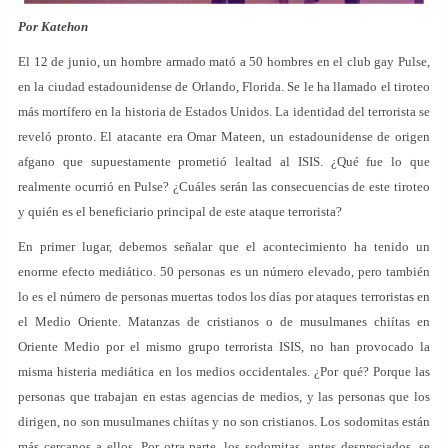
Por Katehon
El 12 de junio, un hombre armado mató a 50 hombres en el club gay Pulse,
en la ciudad estadounidense de Orlando, Florida. Se le ha llamado el tiroteo
más mortífero en la historia de Estados Unidos. La identidad del terrorista se
reveló pronto. El atacante era Omar Mateen, un estadounidense de origen
afgano que supuestamente prometió lealtad al ISIS. ¿Qué fue lo que
realmente ocurrió en Pulse? ¿Cuáles serán las consecuencias de este tiroteo
y quién es el beneficiario principal de este ataque terrorista?
En primer lugar, debemos señalar que el acontecimiento ha tenido un
enorme efecto mediático. 50 personas es un número elevado, pero también
lo es el número de personas muertas todos los días por ataques terroristas en
el Medio Oriente. Matanzas de cristianos o de musulmanes chiítas en
Oriente Medio por el mismo grupo terrorista ISIS, no han provocado la
misma histeria mediática en los medios occidentales. ¿Por qué? Porque las
personas que trabajan en estas agencias de medios, y las personas que los
dirigen, no son musulmanes chiítas y no son cristianos. Los sodomitas están
más cercanos a ellos. Por otra parte, los sodomitas, antes despreciados, se