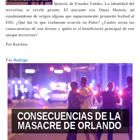
historia de Estados Unidos. La identidad del
terrorista se reveló pronto. El atacante era Omar Mateen, un
estadounidense de origen afgano que supuestamente prometió lealtad al
ISIS. ¿Qué fue lo que realmente ocurrió en Pulse? ¿Cuáles serán las
consecuencias de este tiroteo y quién es el beneficiario principal de este
ataque terrorista?
Por Katehon
Por
Rodrigo