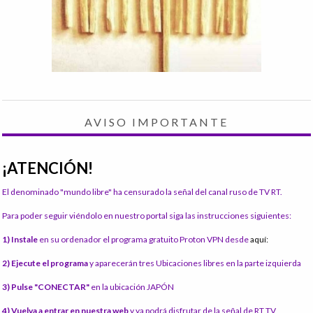
AVISO IMPORTANTE
¡ATENCIÓN!
El denominado "mundo libre" ha censurado la señal del canal ruso de TV RT.
Para poder seguir viéndolo en nuestro portal siga las instrucciones siguientes:
1) Instale
en su ordenador el programa gratuito Proton VPN desde
aquí:
2) Ejecute el programa
y aparecerán tres Ubicaciones libres en la parte izquierda
3) Pulse "CONECTAR"
en la ubicación JAPÓN
4) Vuelva a entrar en nuestra web
y ya podrá disfrutar de la señal de RT TV