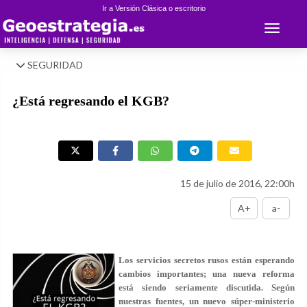
Ir a Versión Clásica o escritorio
Toggle 
SEGURIDAD
¿Está regresando el KGB?
15 de julio de 2016, 22:00h
A+
a-
Los servicios secretos rusos están esperando
cambios importantes; una nueva reforma
está siendo seriamente discutida. Según
nuestras fuentes, un nuevo súper-ministerio