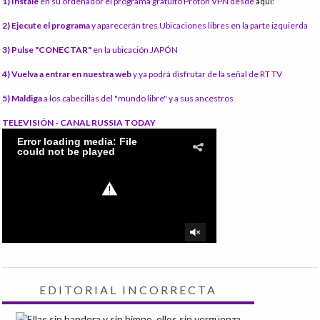
1) Instale
en su ordenador el programa gratuito Proton VPN desde
aquí:
2) Ejecute el programa
y aparecerán tres Ubicaciones libres en la parte izquierda
3) Pulse "CONECTAR"
en la ubicación JAPÓN
4) Vuelva a entrar en nuestra web
y ya podrá disfrutar de la señal de RT TV
5) Maldiga
a los cabecillas del "mundo libre" y a sus ancestros
TELEVISIÓN - CANAL RUSSIA TODAY
EDITORIAL INCORRECTA