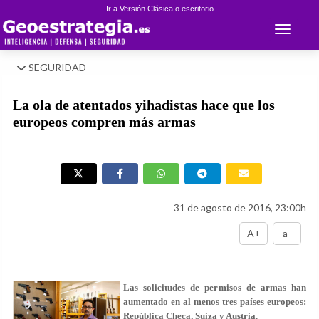
Ir a Versión Clásica o escritorio
Toggle 
SEGURIDAD
La ola de atentados yihadistas hace que los
europeos compren más armas
31 de agosto de 2016, 23:00h
A+
a-
Las solicitudes de permisos de armas han
aumentado en al menos tres países europeos:
República Checa, Suiza y Austria.