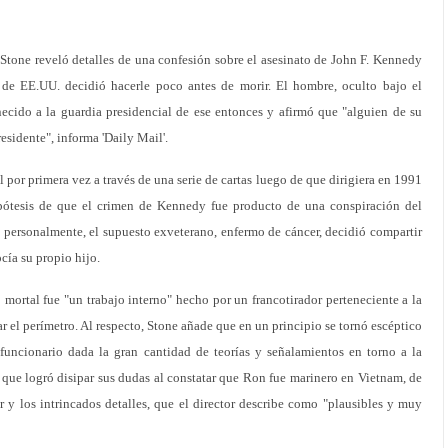
 Stone reveló detalles de una confesión sobre el asesinato de John F. Kennedy
de EE.UU. decidió hacerle poco antes de morir. El hombre, oculto bajo el
ecido a la guardia presidencial de ese entonces y afirmó que "alguien de su
esidente", informa 'Daily Mail'.
 por primera vez a través de una serie de cartas luego de que dirigiera en 1991
hipótesis de que el crimen de Kennedy fue producto de una conspiración del
 personalmente, el supuesto exveterano, enfermo de cáncer, decidió compartir
cía su propio hijo.
 mortal fue "un trabajo interno" hecho por un francotirador perteneciente a la
 el perímetro. Al respecto, Stone añade que en un principio se tornó escéptico
xfuncionario dada la gran cantidad de teorías y señalamientos en torno a la
que logró disipar sus dudas al constatar que Ron fue marinero en Vietnam, de
ar y los intrincados detalles, que el director describe como "plausibles y muy