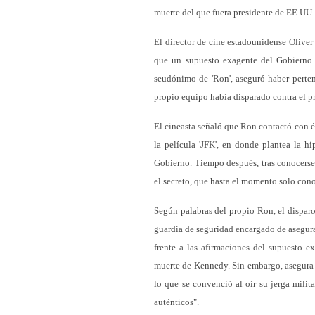
muerte del que fuera presidente de EE.UU.
El director de cine estadounidense Oliver
que un supuesto exagente del Gobierno 
seudónimo de 'Ron', aseguró haber perten
propio equipo había disparado contra el pr
El cineasta señaló que Ron contactó con él
la película 'JFK', en donde plantea la 
Gobierno. Tiempo después, tras conocerse
el secreto, que hasta el momento solo cono
Según palabras del propio Ron, el disparo
guardia de seguridad encargado de asegurar
frente a las afirmaciones del supuesto e
muerte de Kennedy. Sin embargo, asegura 
lo que se convenció al oír su jerga milit
auténticos".