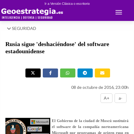
Ir a Versión Clásica o escritorio
Toggle 
SEGURIDAD
Rusia sigue 'deshaciéndose' del software
estadounidense
08 de octubre de 2016, 23:00h
A+
a-
El Gobierno de la ciudad de Moscú sustituirá
el software de la compañía norteamericana
Microsoft por programas de origen ruso en