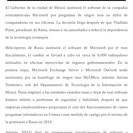
El Gobierno de la ciudad de Moscú sustituirá el software de la compañía
norteamericana Microsoft por programas de origen ruso en miles de
computadoras en sus oficinas. La decisión llega después de que Vladímir
Putin, presidente de Rusia, instara a las autoridades a reducir la dependencia
de la tecnología extranjera.
Helicópteros de Rusia sustituirá el software de Microsoft por el ruso
Inicialmente, el cambio se llevará a cabo en cerca de 6.000 ordenadores
utilizados en oficinas moscovitas de órganos gubernamentales. En la
primera etapa, Microsoft Exchange Server y Microsoft Outlook serán
sustituidos por su homólogo de origen ruso MyOffice, informó Artiom
Yermolaev, jefe del Departamento de Tecnología de la Información de
Moscú. Putin emplazó a las entidades estatales rusas a dejar de usar software
foráneo debido a problemas de seguridad y fiabilidad, después de que
empresas estadounidenses propiciaran el cese del funcionamiento de varios
programas informáticos en Crimea como medida de castigo por el retorno de
la península a Rusia en 2014.
Además, EEUU dejó de proporcionar actualizaciones de software a