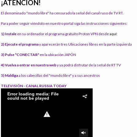
¡ATENCIÓN!
El denominado "mundo libre" ha censurado la señal del canal ruso de TV RT.
Para poder seguir viéndolo en nuestro portal siga las instrucciones siguientes:
1) Instale
en su ordenador el programa gratuito Proton VPN desde
aquí:
2) Ejecute el programa
y aparecerán tres Ubicaciones libres en la parte izquierda
3) Pulse "CONECTAR"
en la ubicación JAPÓN
4) Vuelva a entrar en nuestra web
y ya podrá disfrutar de la señal de RT TV
5) Maldiga
a los cabecillas del "mundo libre" y a sus ancestros
TELEVISIÓN - CANAL RUSSIA TODAY