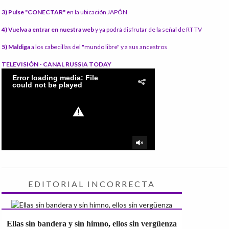
3) Pulse "CONECTAR"
en la ubicación JAPÓN
4) Vuelva a entrar en nuestra web
y ya podrá disfrutar de la señal de RT TV
5) Maldiga
a los cabecillas del "mundo libre" y a sus ancestros
TELEVISIÓN - CANAL RUSSIA TODAY
EDITORIAL INCORRECTA
Ellas sin bandera y sin himno, ellos sin vergüenza