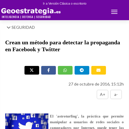
Ir a Versión Clásica o escritorio
Toggle 
SEGURIDAD
Crean un método para detectar la propaganda
en Facebook y Twitter
27 de octubre de 2016, 15:12h
A+
a-
El 'astroturfing', la práctica que permite
manipular a usuarios de redes sociales o
compradores por Internet, puede tener los