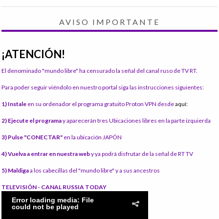
AVISO IMPORTANTE
¡ATENCIÓN!
El denominado "mundo libre" ha censurado la señal del canal ruso de TV RT.
Para poder seguir viéndolo en nuestro portal siga las instrucciones siguientes:
1) Instale
en su ordenador el programa gratuito Proton VPN desde
aquí:
2) Ejecute el programa
y aparecerán tres Ubicaciones libres en la parte izquierda
3) Pulse "CONECTAR"
en la ubicación JAPÓN
4) Vuelva a entrar en nuestra web
y ya podrá disfrutar de la señal de RT TV
5) Maldiga
a los cabecillas del "mundo libre" y a sus ancestros
TELEVISIÓN - CANAL RUSSIA TODAY