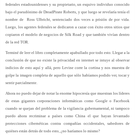
federales estadounidenses y su propietario, un esquivo individuo conocido
bajo el pseudónimo de DreadPirate Roberts, y que luego se revelaría tenía el
nombre de Ross Ulbricht, sentenciado dos veces a prisión de por vida.
Luego, los agentes federales se dedicaron a cazar con éxito otros sitios que
copiaron el modelo de negocios de Silk Road y que también vivían dentro
de la red TOR.
Terminé de leer el libro completamente apabullado por todo esto. Llegar a la
conclusión de que no existe la privacidad en internet se intuye al observar
indicios de esto aquí y allá, pero Levine corre la cortina y nos muestra de
golpe la imagen completa de aquello que sólo habíamos podido ver, tocar y
sentir parcialmente.
Ahora no puedo dejar de notar la enorme hipocresía que muestran los líderes
de estas gigantes corporaciones informáticas como Google o Facebook
cuando se quejan del problema de la vigilancia gubernamental, ni tampoco
puedo ahora recriminar a países como China el que hayan levantado
protecciones cibernéticas contra compañías occidentales, sabedores de
quiénes están detrás de todo esto, ¿no haríamos lo mismo?