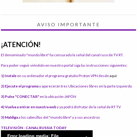
AVISO IMPORTANTE
¡ATENCIÓN!
El denominado "mundo libre" ha censurado la señal del canal ruso de TV RT.
Para poder seguir viéndolo en nuestro portal siga las instrucciones siguientes:
1) Instale
en su ordenador el programa gratuito Proton VPN desde
aquí:
2) Ejecute el programa
y aparecerán tres Ubicaciones libres en la parte izquierda
3) Pulse "CONECTAR"
en la ubicación JAPÓN
4) Vuelva a entrar en nuestra web
y ya podrá disfrutar de la señal de RT TV
5) Maldiga
a los cabecillas del "mundo libre" y a sus ancestros
TELEVISIÓN - CANAL RUSSIA TODAY