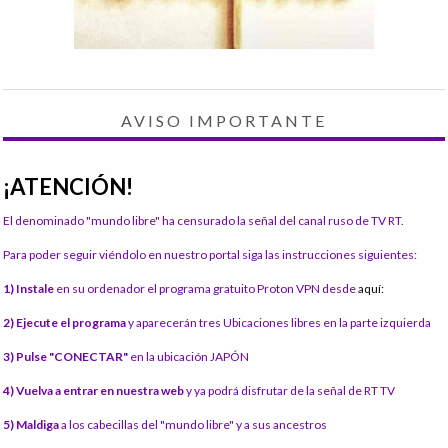
AVISO IMPORTANTE
¡ATENCIÓN!
El denominado "mundo libre" ha censurado la señal del canal ruso de TV RT.
Para poder seguir viéndolo en nuestro portal siga las instrucciones siguientes:
1) Instale
en su ordenador el programa gratuito Proton VPN desde
aquí:
2) Ejecute el programa
y aparecerán tres Ubicaciones libres en la parte izquierda
3) Pulse "CONECTAR"
en la ubicación JAPÓN
4) Vuelva a entrar en nuestra web
y ya podrá disfrutar de la señal de RT TV
5) Maldiga
a los cabecillas del "mundo libre" y a sus ancestros