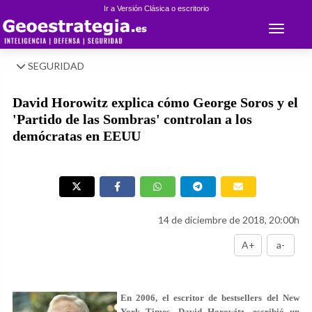
Ir a Versión Clásica o escritorio
Toggle 
SEGURIDAD
David Horowitz explica cómo George Soros y el
'Partido de las Sombras' controlan a los
demócratas en EEUU
14 de diciembre de 2018, 20:00h
A+
a-
En 2006, el escritor de bestsellers del New
York Times, David Horowitz, escribió un