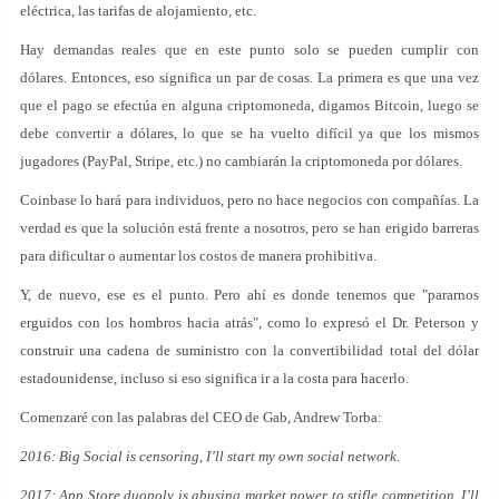
eléctrica, las tarifas de alojamiento, etc.
Hay demandas reales que en este punto solo se pueden cumplir con
dólares. Entonces, eso significa un par de cosas. La primera es que una vez
que el pago se efectúa en alguna criptomoneda, digamos Bitcoin, luego se
debe convertir a dólares, lo que se ha vuelto difícil ya que los mismos
jugadores (PayPal, Stripe, etc.) no cambiarán la criptomoneda por dólares.
Coinbase lo hará para individuos, pero no hace negocios con compañías. La
verdad es que la solución está frente a nosotros, pero se han erigido barreras
para dificultar o aumentar los costos de manera prohibitiva.
Y, de nuevo, ese es el punto. Pero ahí es donde tenemos que "pararnos
erguidos con los hombros hacia atrás", como lo expresó el Dr. Peterson y
construir una cadena de suministro con la convertibilidad total del dólar
estadounidense, incluso si eso significa ir a la costa para hacerlo.
Comenzaré con las palabras del CEO de Gab, Andrew Torba:
2016: Big Social is censoring, I’ll start my own social network.
2017: App Store duopoly is abusing market power to stifle competition, I’ll