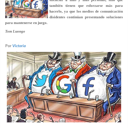
también tienen que esforzarse más para
hacerlo, ya que los medios de comunicación
disidentes continúan presentando soluciones
para mantenerse en juego.
Tom Luongo
Por
Victoria