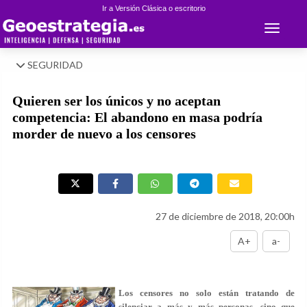
Ir a Versión Clásica o escritorio
Toggle 
SEGURIDAD
Quieren ser los únicos y no aceptan
competencia: El abandono en masa podría
morder de nuevo a los censores
27 de diciembre de 2018, 20:00h
A+
a-
Los censores no solo están tratando de
silenciar a más y más personas, sino que