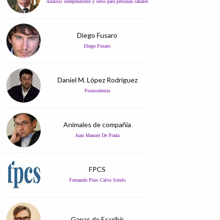
Análisis independiente y serio para personas cabales
Diego Fusaro
Diego Fusaro
Daniel M. López Rodríguez
Posmodernia
Animales de compañía
Juan Manuel De Prada
FPCS
Fernando Pino Calvo Sotelo
Ganas de Escribir