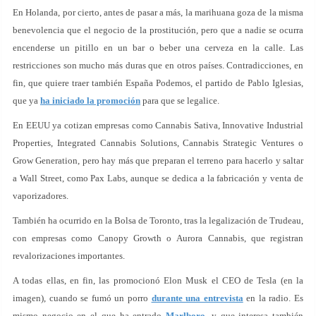
En Holanda, por cierto, antes de pasar a más, la marihuana goza de la misma
benevolencia que el negocio de la prostitución, pero que a nadie se ocurra
encenderse un pitillo en un bar o beber una cerveza en la calle. Las
restricciones son mucho más duras que en otros países. Contradicciones, en
fin, que quiere traer también España Podemos, el partido de Pablo Iglesias,
que ya
ha iniciado la promoción
para que se legalice.
En EEUU ya cotizan empresas como Cannabis Sativa, Innovative Industrial
Properties, Integrated Cannabis Solutions, Cannabis Strategic Ventures o
Grow Generation, pero hay más que preparan el terreno para hacerlo y saltar
a Wall Street, como Pax Labs, aunque se dedica a la fabricación y venta de
vaporizadores.
También ha ocurrido en la Bolsa de Toronto, tras la legalización de Trudeau,
con empresas como Canopy Growth o Aurora Cannabis, que registran
revalorizaciones importantes.
A todas ellas, en fin, las promocionó Elon Musk el CEO de Tesla (en la
imagen), cuando se fumó un porro
durante una entrevista
en la radio. Es
mismo negocio en el que ha entrado
Marlboro,
y que interesa también