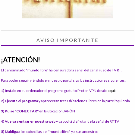
AVISO IMPORTANTE
¡ATENCIÓN!
El denominado "mundo libre" ha censurado la señal del canal ruso de TV RT.
Para poder seguir viéndolo en nuestro portal siga las instrucciones siguientes:
1) Instale
en su ordenador el programa gratuito Proton VPN desde
aquí:
2) Ejecute el programa
y aparecerán tres Ubicaciones libres en la parte izquierda
3) Pulse "CONECTAR"
en la ubicación JAPÓN
4) Vuelva a entrar en nuestra web
y ya podrá disfrutar de la señal de RT TV
5) Maldiga
a los cabecillas del "mundo libre" y a sus ancestros