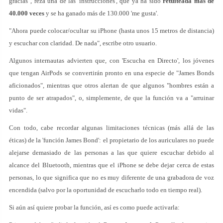
gracias", reza una de las 'instrucciones', que ya ha sido
retuiteada más de
40.000 veces
y se ha ganado más de 130.000 'me gusta'.
"Ahora puede colocar/ocultar su iPhone (hasta unos 15 metros de distancia)
y escuchar con claridad. De nada", escribe otro usuario.
Algunos internautas advierten que, con 'Escucha en Directo', los jóvenes
que tengan AirPods se convertirán pronto en una especie de "James Bonds
aficionados", mientras que otros alertan de que algunos "hombres están a
punto de ser atrapados", o, simplemente, de que la función va a "arruinar
vidas".
Con todo, cabe recordar algunas limitaciones técnicas (más allá de las
éticas) de la 'función James Bond': el propietario de los auriculares no puede
alejarse demasiado de las personas a las que quiere escuchar debido al
alcance del Bluetooth, mientras que el iPhone se debe dejar cerca de estas
personas, lo que significa que no es muy diferente de una grabadora de voz
encendida (salvo por la oportunidad de escucharlo todo en tiempo real).
Si aún así quiere probar la función, así es como puede activarla: