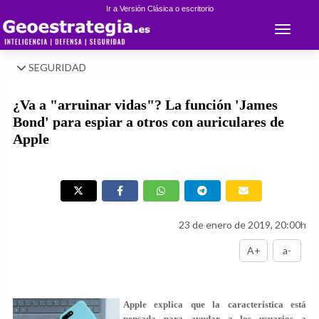
Ir a Versión Clásica o escritorio
Toggle 
SEGURIDAD
¿Va a "arruinar vidas"? La función 'James
Bond' para espiar a otros con auriculares de
Apple
23 de enero de 2019, 20:00h
A+
a-
Apple explica que la característica está
pensada para ayudar a los usuarios a