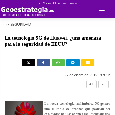
Ir a Versión Clásica o escritorio
Toggle 
SEGURIDAD
La tecnología 5G de Huawei, ¿una amenaza
para la seguridad de EEUU?
22 de enero de 2019, 20:00h
A+
a-
La nueva tecnología inalámbrica 5G genera
una multitud de brechas que podrían ser
explotadas por los agentes malintencionados,