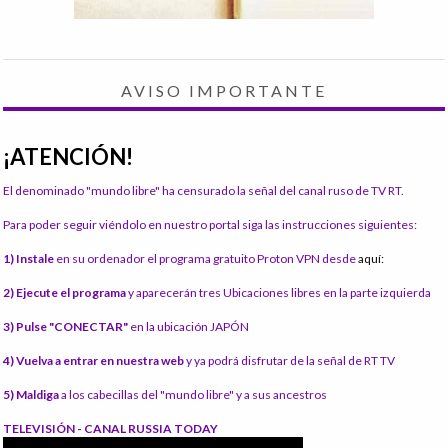
AVISO IMPORTANTE
¡ATENCIÓN!
El denominado "mundo libre" ha censurado la señal del canal ruso de TV RT.
Para poder seguir viéndolo en nuestro portal siga las instrucciones siguientes:
1) Instale
en su ordenador el programa gratuito Proton VPN desde
aquí:
2) Ejecute el programa
y aparecerán tres Ubicaciones libres en la parte izquierda
3) Pulse "CONECTAR"
en la ubicación JAPÓN
4) Vuelva a entrar en nuestra web
y ya podrá disfrutar de la señal de RT TV
5) Maldiga
a los cabecillas del "mundo libre" y a sus ancestros
TELEVISIÓN - CANAL RUSSIA TODAY