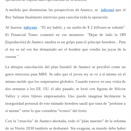
A medida que disminuían las perspectivas de Aramco, se
informó
que el
Rey Salman finalmente intervino para cancelar toda la operación.
Al Jazeera
informó
: "El rey habló, y un sueño de $ 2 billones se esfumó".
El Financial Times comentó en ese momento: "Dejar de lado la OPI
[liquidación] de Aramco saudita es un golpe para el príncipe heredero... Para
el rey es tal vez fue demasiado ser el hombre que vendía las joyas de la
corona ".
La abrupta cancelación del plan bursátil de Aramco se percibió como un
grave retroceso para MBS. Se sabe que el joven rey se ve a sí mismo en el
mismo molde que los empresarios globales. Cuando estuvo en una visita de
dos semanas a los EE. UU. el año pasado, se besó con figuras de Silicon
Valley y otros líderes empresariales. Uno puede imaginar fácilmente la
inseguridad personal de este mimado heredero saudí que trata de “probarse a
sí mismo” entre lo que considera “iconos” del éxito.
Con la "creación" de Aramco abortada, todo el "plan maestro" de la reforma
de su Visión 2030 también se desbarató. Sin exagerar, su mundo debe haber