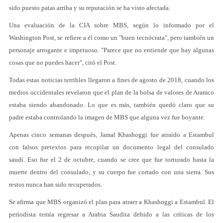
sido puesto patas arriba y su reputación se ha visto afectada.
Una evaluación de la CIA sobre MBS, según lo informado por el
Washington Post, se refiere a él como un "buen tecnócrata", pero también un
personaje arrogante e impetuoso. "Parece que no entiende que hay algunas
cosas que no puedes hacer", citó el Post.
Todas estas noticias terribles llegaron a fines de agosto de 2018, cuando los
medios occidentales revelaron que el plan de la bolsa de valores de Aramco
estaba siendo abandonado. Lo que es más, también quedó claro que su
padre estaba controlando la imagen de MBS que alguna vez fue boyante.
Apenas cinco semanas después, Jamal Khashoggi fue atraído a Estambul
con falsos pretextos para recopilar un documento legal del consulado
saudí. Eso fue el 2 de octubre, cuando se cree que fue torturado hasta la
muerte dentro del consulado, y su cuerpo fue cortado con una sierra. Sus
restos nunca han sido recuperados.
Se afirma que MBS organizó el plan para atraer a Khashoggi a Estambul. El
periodista temía regresar a Arabia Saudita debido a las críticas de los