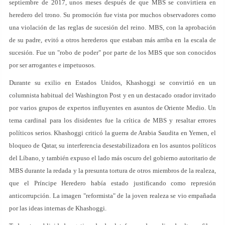
septiembre de 2017, unos meses después de que MBS se convirtiera en
heredero del trono. Su promoción fue vista por muchos observadores como
una violación de las reglas de sucesión del reino. MBS, con la aprobación
de su padre, evitó a otros herederos que estaban más arriba en la escala de
sucesión. Fue un "robo de poder" por parte de los MBS que son conocidos
por ser arrogantes e impetuosos.
Durante su exilio en Estados Unidos, Khashoggi se convirtió en un
columnista habitual del Washington Post y en un destacado orador invitado
por varios grupos de expertos influyentes en asuntos de Oriente Medio. Un
tema cardinal para los disidentes fue la crítica de MBS y resaltar errores
políticos serios. Khashoggi criticó la guerra de Arabia Saudita en Yemen, el
bloqueo de Qatar, su interferencia desestabilizadora en los asuntos políticos
del Líbano, y también expuso el lado más oscuro del gobierno autoritario de
MBS durante la redada y la presunta tortura de otros miembros de la realeza,
que el Príncipe Heredero había estado justificando como represión
anticorrupción. La imagen "reformista" de la joven realeza se vio empañada
por las ideas internas de Khashoggi.