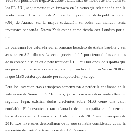
Toda esta publicidad negativa, desde plataformas de medios de alto perfil en
los EE. UU., seguramente tuvo impacto en la estrategia relacionada con la
venta masiva de acciones de Aramco. Se dijo que la oferta pública inicial
(OPI) de Aramco era la mayor cotización en bolsa del mundo. Tenía
inversores babeando. Nueva York estaba compitiendo con Londres por el
trato.
La compañía fue valorada por el príncipe heredero de Arabia Saudita y sus
asesores en $ 2 billones. La venta prevista del 5 por ciento de las acciones
de la compañía se calculó para recaudar $ 100 mil millones. Se suponía que
esa ganancia inesperada se usaría para impulsar la ambiciosa Visión 2030 en
la que MBS estaba apostando por su reputación y su ego.
Pero los inversionistas extranjeros comenzaron a perder la confianza en la
valoración de Aramco en $ 2 billones, que se estima son demasiado altos. En
segundo lugar, existían dudas crecientes sobre MBS como una valor
confiable. El lanzamiento tan aclamado de la compañía en el mercado
bursátil comenzó a desvanecerse desde finales de 2017 hasta principios de
2018. Los inversores desconfiaron de lo que se había considerado como la
operación de capital más espectacular de la historia.