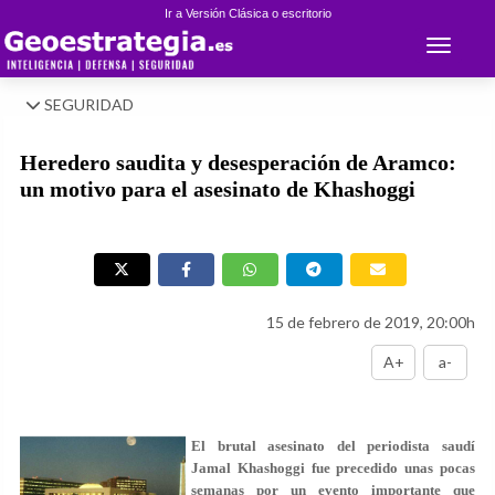
Ir a Versión Clásica o escritorio
Toggle 
SEGURIDAD
Heredero saudita y desesperación de Aramco:
un motivo para el asesinato de Khashoggi
15 de febrero de 2019, 20:00h
A+
a-
El brutal asesinato del periodista saudí
Jamal Khashoggi fue precedido unas pocas
semanas por un evento importante que