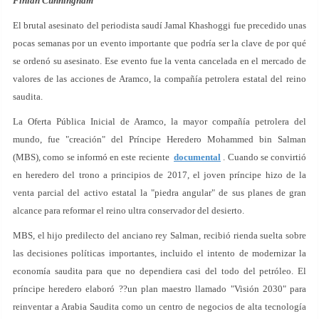
Finian Cunningham
El brutal asesinato del periodista saudí Jamal Khashoggi fue precedido unas
pocas semanas por un evento importante que podría ser la clave de por qué
se ordenó su asesinato. Ese evento fue la venta cancelada en el mercado de
valores de las acciones de Aramco, la compañía petrolera estatal del reino
saudita.
La Oferta Pública Inicial de Aramco, la mayor compañía petrolera del
mundo, fue "creación" del Príncipe Heredero Mohammed bin Salman
(MBS), como se informó en este reciente
documental
. Cuando se convirtió
en heredero del trono a principios de 2017, el joven príncipe hizo de la
venta parcial del activo estatal la "piedra angular" de sus planes de gran
alcance para reformar el reino ultra conservador del desierto.
MBS, el hijo predilecto del anciano rey Salman, recibió rienda suelta sobre
las decisiones políticas importantes, incluido el intento de modernizar la
economía saudita para que no dependiera casi del todo del petróleo. El
príncipe heredero elaboró ??un plan maestro llamado "Visión 2030" para
reinventar a Arabia Saudita como un centro de negocios de alta tecnología