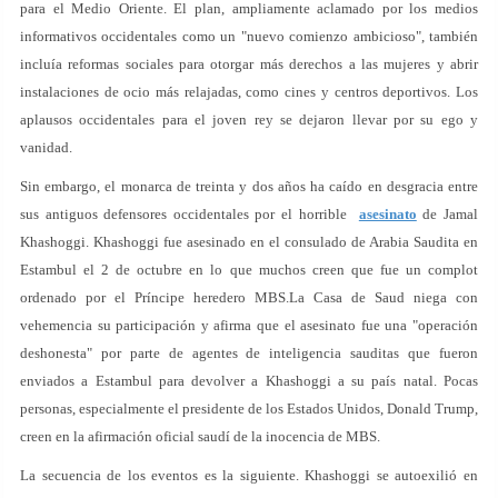
para el Medio Oriente. El plan, ampliamente aclamado por los medios
informativos occidentales como un "nuevo comienzo ambicioso", también
incluía reformas sociales para otorgar más derechos a las mujeres y abrir
instalaciones de ocio más relajadas, como cines y centros deportivos. Los
aplausos occidentales para el joven rey se dejaron llevar por su ego y
vanidad.
Sin embargo, el monarca de treinta y dos años ha caído en desgracia entre
sus antiguos defensores occidentales por el horrible
asesinato
de Jamal
Khashoggi. Khashoggi fue asesinado en el consulado de Arabia Saudita en
Estambul el 2 de octubre en lo que muchos creen que fue un complot
ordenado por el Príncipe heredero MBS.La Casa de Saud niega con
vehemencia su participación y afirma que el asesinato fue una "operación
deshonesta" por parte de agentes de inteligencia sauditas que fueron
enviados a Estambul para devolver a Khashoggi a su país natal. Pocas
personas, especialmente el presidente de los Estados Unidos, Donald Trump,
creen en la afirmación oficial saudí de la inocencia de MBS.
La secuencia de los eventos es la siguiente. Khashoggi se autoexilió en