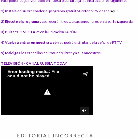
Para poder seguir viéndolo en nuestro portal siga las instrucciones siguientes:
1) Instale
en su ordenador el programa gratuito Proton VPN desde
aquí:
2) Ejecute el programa
y aparecerán tres Ubicaciones libres en la parte izquierda
3) Pulse "CONECTAR"
en la ubicación JAPÓN
4) Vuelva a entrar en nuestra web
y ya podrá disfrutar de la señal de RT TV
5) Maldiga
a los cabecillas del "mundo libre" y a sus ancestros
TELEVISIÓN - CANAL RUSSIA TODAY
EDITORIAL INCORRECTA