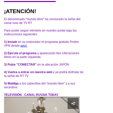
¡ATENCIÓN!
El denominado "mundo libre" ha censurado la señal del
canal ruso de TV RT.
Para poder seguir viéndolo en nuestro portal siga las
instrucciones siguientes:
1) Instale
en su ordenador el programa gratuito Proton
VPN desde
aquí:
2) Ejecute el programa
y aparecerán tres Ubicaciones
libres en la parte izquierda
3) Pulse "CONECTAR"
en la ubicación JAPÓN
4) Vuelva a entrar en nuestra web
y ya podrá disfrutar de
la señal de RT TV
5) Maldiga
a los cabecillas del "mundo libre" y a sus
ancestros
TELEVISIÓN - CANAL RUSSIA TODAY